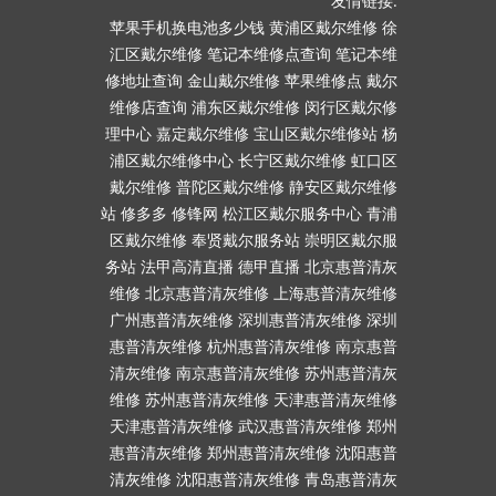
友情链接:
苹果手机换电池多少钱
黄浦区戴尔维修
徐
汇区戴尔维修
笔记本维修点查询
笔记本维
修地址查询
金山戴尔维修
苹果维修点
戴尔
维修店查询
浦东区戴尔维修
闵行区戴尔修
理中心
嘉定戴尔维修
宝山区戴尔维修站
杨
浦区戴尔维修中心
长宁区戴尔维修
虹口区
戴尔维修
普陀区戴尔维修
静安区戴尔维修
站
修多多
修锋网
松江区戴尔服务中心
青浦
区戴尔维修
奉贤戴尔服务站
崇明区戴尔服
务站
法甲高清直播
德甲直播
北京惠普清灰
维修
北京惠普清灰维修
上海惠普清灰维修
广州惠普清灰维修
深圳惠普清灰维修
深圳
惠普清灰维修
杭州惠普清灰维修
南京惠普
清灰维修
南京惠普清灰维修
苏州惠普清灰
维修
苏州惠普清灰维修
天津惠普清灰维修
天津惠普清灰维修
武汉惠普清灰维修
郑州
惠普清灰维修
郑州惠普清灰维修
沈阳惠普
清灰维修
沈阳惠普清灰维修
青岛惠普清灰