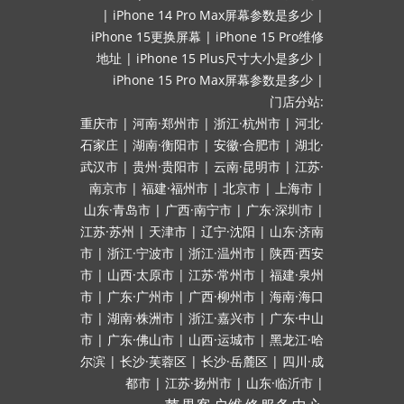
|
iPhone 14 Pro Max屏幕参数是多少
|
iPhone 15更换屏幕
|
iPhone 15 Pro维修
地址
|
iPhone 15 Plus尺寸大小是多少
|
iPhone 15 Pro Max屏幕参数是多少
|
门店分站:
重庆市
|
河南·郑州市
|
浙江·杭州市
|
河北·
石家庄
|
湖南·衡阳市
|
安徽·合肥市
|
湖北·
武汉市
|
贵州·贵阳市
|
云南·昆明市
|
江苏·
南京市
|
福建·福州市
|
北京市
|
上海市
|
山东·青岛市
|
广西·南宁市
|
广东·深圳市
|
江苏·苏州
|
天津市
|
辽宁·沈阳
|
山东·济南
市
|
浙江·宁波市
|
浙江·温州市
|
陕西·西安
市
|
山西·太原市
|
江苏·常州市
|
福建·泉州
市
|
广东·广州市
|
广西·柳州市
|
海南·海口
市
|
湖南·株洲市
|
浙江·嘉兴市
|
广东·中山
市
|
广东·佛山市
|
山西·运城市
|
黑龙江·哈
尔滨
|
长沙·芙蓉区
|
长沙·岳麓区
|
四川·成
都市
|
江苏·扬州市
|
山东·临沂市
|