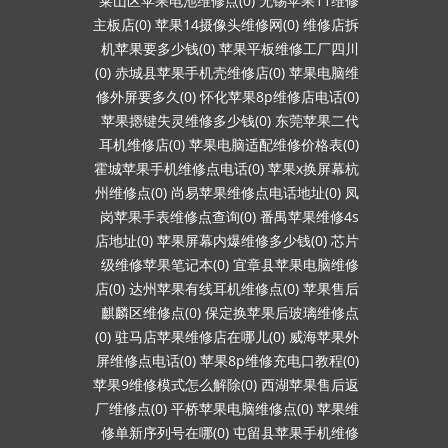
莱山区苹果电池维修点(0)
无锡苹果11维修
主板店(0)
苹果14摄像头维修网(0)
维修店拆
机苹果要多少钱(0)
苹果平板维修工厂四川
(0)
赤城县苹果手机壳维修店(0)
苹果电脑维
修外屏要多久(0)
怀化苹果8p维修店电话(0)
苹果摁键失灵维修多少钱(0)
东莞苹果二代
耳机维修店(0)
苹果电脑适配维修价格表(0)
霍城苹果手机维修点电话(0)
苹果x换屏幕杭
州维修点(0)
尚易苹果维修点电话地址(0)
凤
岗苹果手表维修点查询(0)
番禺苹果维修4s
店地址(0)
苹果屏幕内爆维修多少钱(0)
芯片
级维修苹果笔记本(0)
宜章县苹果电脑维修
店(0)
达州苹果有线耳机维修点(0)
苹果售后
麒麟区维修点(0)
保定换苹果后玻璃维修点
(0)
驻马店苹果维修店在哪儿(0)
威海苹果外
屏维修点电话(0)
苹果8p维修充电口教程(0)
苹果9维修模式怎么解除(0)
西湖苹果售后返
厂维修点(0)
平桥苹果电脑维修点(0)
苹果维
修单新序列号在哪(0)
屯留县苹果手机维修