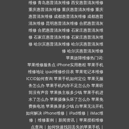
维修
青岛惠普清灰维修
西安惠普清灰维修
重庆惠普清灰维修
重庆惠普清灰维修
重庆
惠普清灰维修
成都惠普清灰维修
成都惠普
清灰维修
昆明惠普清灰维修
合肥惠普清灰
维修
合肥惠普清灰维修
石家庄惠普清灰维
修
石家庄惠普清灰维修
石家庄惠普清灰维
修
哈尔滨惠普清灰维修
哈尔滨惠普清灰维
修
哈尔滨惠普清灰维修
苹果故障维修热门词:
苹果维修服务点
iPhone实用教程
苹果手机
维修地址
ipad维修价目表
苹果笔记本维修
ICCID如何查询
苹果手机如何定位
苹果无服
务怎么办
苹果手机内存不足怎么办
苹果听
筒没有声音
苹果换主板多少钱
苹果手机进
水了怎么办
苹果摄像头坏了怎么办
苹果免
费换电池
苹果换屏多少钱
白苹果无法开机
如何解决
iPhone维修
|
iPad维修
|
iMac维
修
|
维修案例
|
新闻资讯
|
苹果授权维修
点查询
|
如何快速找回丢失的苹果手机
|