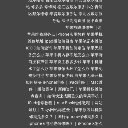
站
修多多
修锋网
松江区戴尔服务中心
青浦
区戴尔维修
奉贤戴尔服务站
崇明区戴尔服
务站
法甲高清直播
德甲直播
苹果故障维修热门词:
苹果维修服务点
iPhone实用教程
苹果手机
维修地址
ipad维修价目表
苹果笔记本维修
ICCID如何查询
苹果手机如何定位
苹果无服
务怎么办
苹果手机内存不足怎么办
苹果听
筒没有声音
苹果换主板多少钱
苹果手机进
水了怎么办
苹果摄像头坏了怎么办
苹果免
费换电池
苹果换屏多少钱
白苹果无法开机
如何解决
iPhone维修
|
iPad维修
|
iMac维
修
|
维修案例
|
新闻资讯
|
苹果授权维修
点查询
|
如何快速找回丢失的苹果手机
|
iPad维修教程
|
macBook维修教程
|
网站
导航
|
Tags网站标签云
|
苹果原装耳机保
修期是多久？
|
国行iphone保修期多久
|
iphone 6电池也保修吗？
|
iPhone X怎么