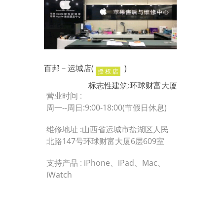
百邦－运城店(
)
授 权 店
标志性建筑:环球财富大厦
营业时间 :
周一--周日:9:00-18:00(节假日休息)
维修地址 :山西省运城市盐湖区人民
北路147号环球财富大厦6层609室
支持产品 : iPhone、iPad、Mac、
iWatch