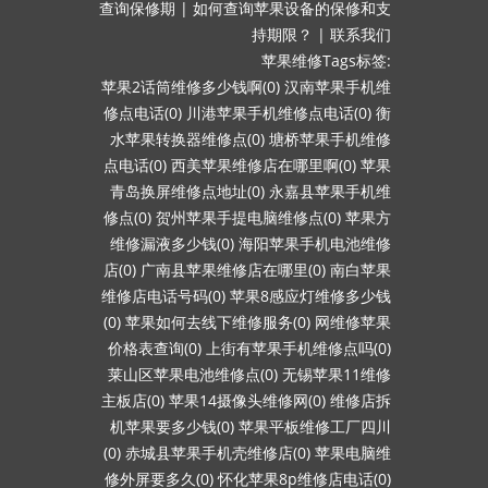
查询保修期
|
如何查询苹果设备的保修和支
持期限？
|
联系我们
苹果维修Tags标签:
苹果2话筒维修多少钱啊(0)
汉南苹果手机维
修点电话(0)
川港苹果手机维修点电话(0)
衡
水苹果转换器维修点(0)
塘桥苹果手机维修
点电话(0)
西美苹果维修店在哪里啊(0)
苹果
青岛换屏维修点地址(0)
永嘉县苹果手机维
修点(0)
贺州苹果手提电脑维修点(0)
苹果方
维修漏液多少钱(0)
海阳苹果手机电池维修
店(0)
广南县苹果维修店在哪里(0)
南白苹果
维修店电话号码(0)
苹果8感应灯维修多少钱
(0)
苹果如何去线下维修服务(0)
网维修苹果
价格表查询(0)
上街有苹果手机维修点吗(0)
莱山区苹果电池维修点(0)
无锡苹果11维修
主板店(0)
苹果14摄像头维修网(0)
维修店拆
机苹果要多少钱(0)
苹果平板维修工厂四川
(0)
赤城县苹果手机壳维修店(0)
苹果电脑维
修外屏要多久(0)
怀化苹果8p维修店电话(0)