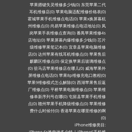
苹果摁键失灵维修多少钱(0)
东莞苹果二代
耳机维修店(0)
苹果电脑适配维修价格表(0)
霍城苹果手机维修点电话(0)
苹果x换屏幕杭
州维修点(0)
尚易苹果维修点电话地址(0)
凤
岗苹果手表维修点查询(0)
番禺苹果维修4s
店地址(0)
苹果屏幕内爆维修多少钱(0)
芯片
级维修苹果笔记本(0)
宜章县苹果电脑维修
店(0)
达州苹果有线耳机维修点(0)
苹果售后
麒麟区维修点(0)
保定换苹果后玻璃维修点
(0)
驻马店苹果维修店在哪儿(0)
威海苹果外
屏维修点电话(0)
苹果8p维修充电口教程(0)
苹果9维修模式怎么解除(0)
西湖苹果售后返
厂维修点(0)
平桥苹果电脑维修点(0)
苹果维
修单新序列号在哪(0)
屯留县苹果手机维修
点(0)
赣州苹果手机降级维修点(0)
苹果维修
费什么时候付(0)
香港苹果在哪里维修的啊
(0)
iPhone维修类目:
iPhone 6s换电池多少钱
|
iPhone6手机维