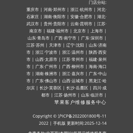
门店分站:
重庆市
|
河南·郑州市
|
浙江·杭州市
|
河北·
石家庄
|
湖南·衡阳市
|
安徽·合肥市
|
湖北·
武汉市
|
贵州·贵阳市
|
云南·昆明市
|
江苏·
南京市
|
福建·福州市
|
北京市
|
上海市
|
山东·青岛市
|
广西·南宁市
|
广东·深圳市
|
江苏·苏州
|
天津市
|
辽宁·沈阳
|
山东·济南
市
|
浙江·宁波市
|
浙江·温州市
|
陕西·西安
市
|
山西·太原市
|
江苏·常州市
|
福建·泉州
市
|
广东·广州市
|
广西·柳州市
|
海南·海口
市
|
湖南·株洲市
|
浙江·嘉兴市
|
广东·中山
市
|
广东·佛山市
|
山西·运城市
|
黑龙江·哈
尔滨
|
长沙·芙蓉区
|
长沙·岳麓区
|
四川·成
都市
|
江苏·扬州市
|
山东·临沂市
|
苹果客户维修服务中心
Copyright ©
沪ICP备2022001800号-11
2022
|
手机版
更新时间:2025-12-14