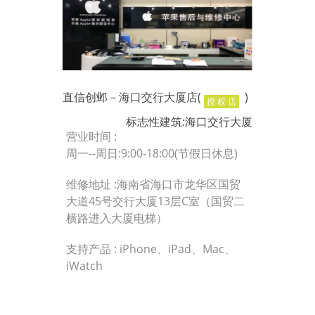
直信创邺－海口交行大厦店(
)
授 权 店
标志性建筑:海口交行大厦
营业时间 :
周一--周日:9:00-18:00(节假日休息)
维修地址 :海南省海口市龙华区国贸
大道45号交行大厦13层C室（国贸二
横路进入大厦电梯）
支持产品 : iPhone、iPad、Mac、
iWatch