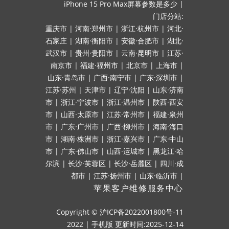
iPhone 15 Pro Max屏幕参数是多少
|
门店分站:
重庆市
|
河南·郑州市
|
浙江·杭州市
|
河北·
石家庄
|
湖南·衡阳市
|
安徽·合肥市
|
湖北·
武汉市
|
贵州·贵阳市
|
云南·昆明市
|
江苏·
南京市
|
福建·福州市
|
北京市
|
上海市
|
山东·青岛市
|
广西·南宁市
|
广东·深圳市
|
江苏·苏州
|
天津市
|
辽宁·沈阳
|
山东·济南
市
|
浙江·宁波市
|
浙江·温州市
|
陕西·西安
市
|
山西·太原市
|
江苏·常州市
|
福建·泉州
市
|
广东·广州市
|
广西·柳州市
|
海南·海口
市
|
湖南·株洲市
|
浙江·嘉兴市
|
广东·中山
市
|
广东·佛山市
|
山西·运城市
|
黑龙江·哈
尔滨
|
长沙·芙蓉区
|
长沙·岳麓区
|
四川·成
都市
|
江苏·扬州市
|
山东·临沂市
|
苹果客户维修服务中心
Copyright ©
沪ICP备2022001800号-11
2022
|
手机版
更新时间:2025-12-14