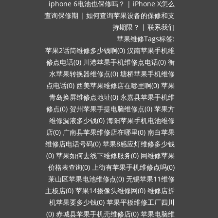
iphone 6电池也保修吗？
|
iPhone X怎么
查询保修期
|
如何查询苹果设备的保修和支
持期限？
|
联系我们
苹果维修Tags标签:
苹果2话筒维修多少钱啊(0)
汉南苹果手机维
修点电话(0)
川港苹果手机维修点电话(0)
衡
水苹果转换器维修点(0)
塘桥苹果手机维修
点电话(0)
西美苹果维修店在哪里啊(0)
苹果
青岛换屏维修点地址(0)
永嘉县苹果手机维
修点(0)
贺州苹果手提电脑维修点(0)
苹果方
维修漏液多少钱(0)
海阳苹果手机电池维修
店(0)
广南县苹果维修店在哪里(0)
南白苹果
维修店电话号码(0)
苹果8感应灯维修多少钱
(0)
苹果如何去线下维修服务(0)
网维修苹果
价格表查询(0)
上街有苹果手机维修点吗(0)
莱山区苹果电池维修点(0)
无锡苹果11维修
主板店(0)
苹果14摄像头维修网(0)
维修店拆
机苹果要多少钱(0)
苹果平板维修工厂四川
(0)
赤城县苹果手机壳维修店(0)
苹果电脑维