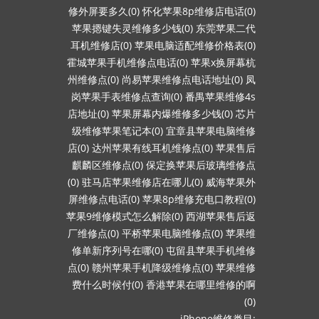
修外屏要多久(0)
怀化苹果8p维修店电话(0)
苹果摁键失灵维修多少钱(0)
东莞苹果二代
耳机维修店(0)
苹果电脑适配维修价格表(0)
霍城苹果手机维修点电话(0)
苹果x换屏幕杭
州维修点(0)
尚易苹果维修点电话地址(0)
凤
岗苹果手表维修点查询(0)
番禺苹果维修4s
店地址(0)
苹果屏幕内爆维修多少钱(0)
芯片
级维修苹果笔记本(0)
宜章县苹果电脑维修
店(0)
达州苹果有线耳机维修点(0)
苹果售后
麒麟区维修点(0)
保定换苹果后玻璃维修点
(0)
驻马店苹果维修店在哪儿(0)
威海苹果外
屏维修点电话(0)
苹果8p维修充电口教程(0)
苹果9维修模式怎么解除(0)
西湖苹果售后返
厂维修点(0)
平桥苹果电脑维修点(0)
苹果维
修单新序列号在哪(0)
屯留县苹果手机维修
点(0)
赣州苹果手机降级维修点(0)
苹果维修
费什么时候付(0)
香港苹果在哪里维修的啊
(0)
iPhone维修类目: