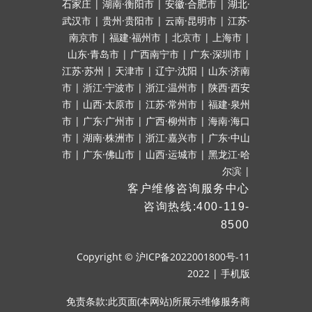
石家庄
|
湖南·衡阳市
|
安徽·合肥市
|
湖北·
武汉市
|
贵州·贵阳市
|
云南·昆明市
|
江苏·
南京市
|
福建·福州市
|
北京市
|
上海市
|
山东·青岛市
|
广西南宁市
|
广东·深圳市
|
江苏·苏州
|
天津市
|
辽宁·沈阳
|
山东·济南
市
|
浙江·宁波市
|
浙江·温州市
|
陕西·西安
市
|
山西·太原市
|
江苏·常州市
|
福建·泉州
市
|
广东·广州市
|
广西·柳州市
|
海南·海口
市
|
湖南·株洲市
|
浙江·嘉兴市
|
广东·中山
市
|
广东·佛山市
|
山西·运城市
|
黑龙江·哈
尔滨
|
客户维修咨询服务中心
咨询热线:400-119-
8500
Copyright ©
沪ICP备2022001800号-11
2022
|
手机版
免责条款:此页面(本网站)所展示维修服务商