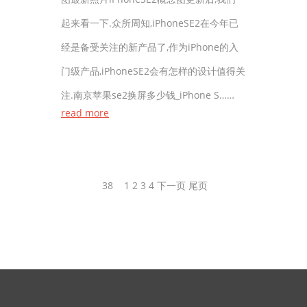
起来看一下.众所周知,iPhoneSE2在今年已
经是备受关注的新产品了,作为iPhone的入
门级产品,iPhoneSE2会有怎样的设计值得关
注.南京苹果se2换屏多少钱_iPhone S……
read more
38
1
2
3
4
下一页
尾页