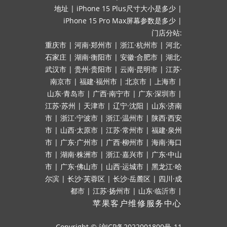
地址
|
iPhone 15 Plus尺寸大小是多少
|
iPhone 15 Pro Max屏幕参数是多少
|
门店分站:
重庆市
|
河南·郑州市
|
浙江·杭州市
|
河北·
石家庄
|
湖南·衡阳市
|
安徽·合肥市
|
湖北·
武汉市
|
贵州·贵阳市
|
云南·昆明市
|
江苏·
南京市
|
福建·福州市
|
北京市
|
上海市
|
山东·青岛市
|
广西·南宁市
|
广东·深圳市
|
江苏·苏州
|
天津市
|
辽宁·沈阳
|
山东·济南
市
|
浙江·宁波市
|
浙江·温州市
|
陕西·西安
市
|
山西·太原市
|
江苏·常州市
|
福建·泉州
市
|
广东·广州市
|
广西·柳州市
|
海南·海口
市
|
湖南·株洲市
|
浙江·嘉兴市
|
广东·中山
市
|
广东·佛山市
|
山西·运城市
|
黑龙江·哈
尔滨
|
长沙·芙蓉区
|
长沙·岳麓区
|
四川·成
都市
|
江苏·扬州市
|
山东·临沂市
|
苹果客户维修服务中心
Copyright ©
沪ICP备2022001800号-11