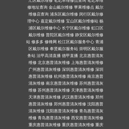
汇区戴尔维修
笔记本维修点查询
笔记本维
修地址查询
金山戴尔维修
苹果维修点
戴尔
维修店查询
浦东区戴尔维修
闵行区戴尔修
理中心
嘉定戴尔维修
宝山区戴尔维修站
杨
浦区戴尔维修中心
长宁区戴尔维修
虹口区
戴尔维修
普陀区戴尔维修
静安区戴尔维修
站
修多多
修锋网
松江区戴尔服务中心
青浦
区戴尔维修
奉贤戴尔服务站
崇明区戴尔服
务站
法甲高清直播
德甲直播
北京惠普清灰
维修
北京惠普清灰维修
上海惠普清灰维修
广州惠普清灰维修
深圳惠普清灰维修
深圳
惠普清灰维修
杭州惠普清灰维修
南京惠普
清灰维修
南京惠普清灰维修
苏州惠普清灰
维修
苏州惠普清灰维修
天津惠普清灰维修
天津惠普清灰维修
武汉惠普清灰维修
郑州
惠普清灰维修
郑州惠普清灰维修
沈阳惠普
清灰维修
沈阳惠普清灰维修
青岛惠普清灰
维修
青岛惠普清灰维修
西安惠普清灰维修
重庆惠普清灰维修
重庆惠普清灰维修
重庆