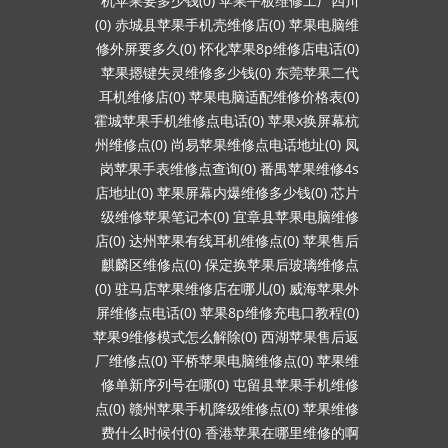
机苹果要多少钱(0)
苹果平板维修工厂四川
(0)
赤城县苹果手机壳维修店(0)
苹果电脑维
修外屏要多久(0)
怀化苹果8p维修店电话(0)
苹果摁键失灵维修多少钱(0)
东莞苹果二代
耳机维修店(0)
苹果电脑适配维修价格表(0)
霍城苹果手机维修点电话(0)
苹果x换屏幕杭
州维修点(0)
尚易苹果维修点电话地址(0)
凤
岗苹果手表维修点查询(0)
番禺苹果维修4s
店地址(0)
苹果屏幕内爆维修多少钱(0)
芯片
级维修苹果笔记本(0)
宜章县苹果电脑维修
店(0)
达州苹果有线耳机维修点(0)
苹果售后
麒麟区维修点(0)
保定换苹果后玻璃维修点
(0)
驻马店苹果维修店在哪儿(0)
威海苹果外
屏维修点电话(0)
苹果8p维修充电口教程(0)
苹果9维修模式怎么解除(0)
西湖苹果售后返
厂维修点(0)
平桥苹果电脑维修点(0)
苹果维
修单新序列号在哪(0)
屯留县苹果手机维修
点(0)
赣州苹果手机降级维修点(0)
苹果维修
费什么时候付(0)
香港苹果在哪里维修的啊