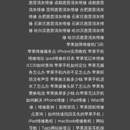
惠普清灰维修
成都惠普清灰维修
成都惠普
清灰维修
昆明惠普清灰维修
合肥惠普清灰
维修
合肥惠普清灰维修
石家庄惠普清灰维
修
石家庄惠普清灰维修
石家庄惠普清灰维
修
哈尔滨惠普清灰维修
哈尔滨惠普清灰维
修
哈尔滨惠普清灰维修
苹果故障维修热门词:
苹果维修服务点
iPhone实用教程
苹果手机
维修地址
ipad维修价目表
苹果笔记本维修
ICCID如何查询
苹果手机如何定位
苹果无服
务怎么办
苹果手机内存不足怎么办
苹果听
筒没有声音
苹果换主板多少钱
苹果手机进
水了怎么办
苹果摄像头坏了怎么办
苹果免
费换电池
苹果换屏多少钱
白苹果无法开机
如何解决
iPhone维修
|
iPad维修
|
iMac维
修
|
维修案例
|
新闻资讯
|
苹果授权维修
点查询
|
如何快速找回丢失的苹果手机
|
iPad维修教程
|
macBook维修教程
|
网站
导航
|
Tags网站标签云
|
苹果原装耳机保