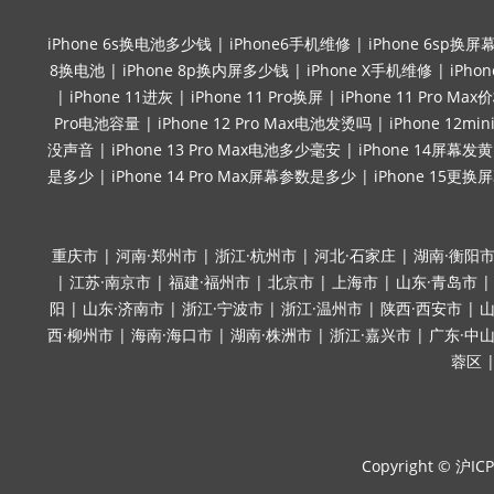
iPhone 6s换电池多少钱
|
iPhone6手机维修
|
iPhone 6sp换屏
8换电池
|
iPhone 8p换内屏多少钱
|
iPhone X手机维修
|
iPho
|
iPhone 11进灰
|
iPhone 11 Pro换屏
|
iPhone 11 Pro Max
Pro电池容量
|
iPhone 12 Pro Max电池发烫吗
|
iPhone 12
没声音
|
iPhone 13 Pro Max电池多少毫安
|
iPhone 14屏幕发黄
是多少
|
iPhone 14 Pro Max屏幕参数是多少
|
iPhone 15更换
重庆市
|
河南·郑州市
|
浙江·杭州市
|
河北·石家庄
|
湖南·衡阳
|
江苏·南京市
|
福建·福州市
|
北京市
|
上海市
|
山东·青岛市
阳
|
山东·济南市
|
浙江·宁波市
|
浙江·温州市
|
陕西·西安市
|
山
西·柳州市
|
海南·海口市
|
湖南·株洲市
|
浙江·嘉兴市
|
广东·中
蓉区
Copyright ©
沪ICP