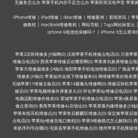
无服务怎么办
苹果手机内存不足怎么办
苹果听筒没有声音
苹果
iPhone维修
|
iPad维修
|
iMac维修
|
维修案例
|
新闻资讯
|
苹
修教程
|
macBook维修教程
|
网站导航
|
Tags网站标签云
iphone 6电池也保修吗？
|
iPhone X怎么查
苹果2话筒维修多少钱啊(0)
汉南苹果手机维修点电话(0)
川港苹果
维修点电话(0)
西美苹果维修店在哪里啊(0)
苹果青岛换屏维修点地址
苹果方维修漏液多少钱(0)
海阳苹果手机电池维修店(0)
广南县苹果
维修多少钱(0)
苹果如何去线下维修服务(0)
网维修苹果价格表查询
无锡苹果11维修主板店(0)
苹果14摄像头维修网(0)
维修店拆机苹果要
修店(0)
苹果电脑维修外屏要多久(0)
怀化苹果8p维修店电话(0)
苹
电脑适配维修价格表(0)
霍城苹果手机维修点电话(0)
苹果x换屏幕
修点查询(0)
番禺苹果维修4s店地址(0)
苹果屏幕内爆维修多少钱(0
苹果有线耳机维修点(0)
苹果售后麒麟区维修点(0)
保定换苹果后玻璃
点电话(0)
苹果8p维修充电口教程(0)
苹果9维修模式怎么解除(0)
西
单新序列号在哪(0)
屯留县苹果手机维修点(0)
赣州苹果手机降级维修