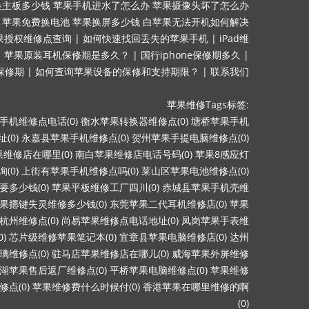
换主板多少钱
苹果手机进水了怎么办
苹果摄像头坏了怎么办
苹果免费换电池
苹果换屏多少钱
白苹果无法开机如何解决
果授权维修点查询
|
如何快速找回丢失的苹果手机
|
iPad维
|
苹果原装耳机保修期是多久？
|
国行iphone保修期多久
|
询保修期
|
如何查询苹果设备的保修和支持期限？
|
联系我们
苹果维修Tags标签:
手机维修点电话(0)
衡水苹果转换器维修点(0)
塘桥苹果手机
(0)
永嘉县苹果手机维修点(0)
贺州苹果手提电脑维修点(0)
维修店在哪里(0)
南白苹果维修店电话号码(0)
苹果8感应灯
(0)
上街有苹果手机维修点吗(0)
莱山区苹果电池维修点(0)
多少钱(0)
苹果平板维修工厂四川(0)
赤城县苹果手机壳维
果摁键失灵维修多少钱(0)
东莞苹果二代耳机维修店(0)
苹果
杭州维修点(0)
尚易苹果维修点电话地址(0)
凤岗苹果手表维
)
芯片级维修苹果笔记本(0)
宜章县苹果电脑维修店(0)
达州
维修点(0)
驻马店苹果维修店在哪儿(0)
威海苹果外屏维修
湖苹果售后返厂维修点(0)
平桥苹果电脑维修点(0)
苹果维修
点(0)
苹果维修费什么时候付(0)
香港苹果在哪里维修的啊
(0)