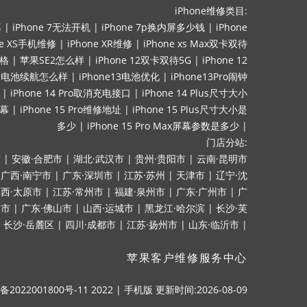
iPhone维修类目:
幕
|
iPhone 7无法开机
|
iPhone 7p换内屏多少钱
|
iPhone
ne XS手机维修
|
iPhone XR维修
|
iPhone xs Max双卡双待
价格
|
苹果SE2怎么样
|
iPhone 12双卡双待5G
|
iPhone 12
mini电池续航怎么样
|
iPhone13电池优化
|
iPhone13Pro闹钟
|
iPhone 14 Pro取消充电接口
|
iPhone 14 Plus尺寸大小
屏幕
|
iPhone 15 Pro维修地址
|
iPhone 15 Plus尺寸大小是
多少
|
iPhone 15 Pro Max屏幕参数是多少
|
门店分站:
市
|
安徽·合肥市
|
湖北·武汉市
|
贵州·贵阳市
|
云南·昆明市
|
广西·南宁市
|
广东·深圳市
|
江苏·苏州
|
天津市
|
辽宁·沈
西·太原市
|
江苏·常州市
|
福建·泉州市
|
广东·广州市
|
广
山市
|
广东·佛山市
|
山西·运城市
|
黑龙江·哈尔滨
|
长沙·芙
|
长沙·岳麓区
|
四川·成都市
|
江苏·扬州市
|
山东·临沂市
|
苹果客户维修服务中心
备2022001800号-11
2022
|
手机版
更新时间:2026-08-09