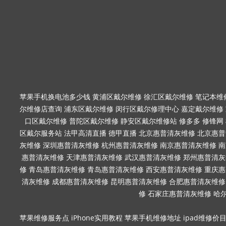
苹果手机换电池多少钱
黄浦区戴尔维修
徐汇区戴尔维修
笔记本维
尔维修店查询
浦东区戴尔维修
闵行区戴尔修理中心
嘉定戴尔维修
口区戴尔维修
普陀区戴尔维修
静安区戴尔维修站
修多多
修锋网
区戴尔服务站
法甲高清直播
德甲直播
北京惠普清灰维修
北京惠普
灰维修
深圳惠普清灰维修
杭州惠普清灰维修
南京惠普清灰维修
南
惠普清灰维修
天津惠普清灰维修
武汉惠普清灰维修
郑州惠普清灰
修
青岛惠普清灰维修
青岛惠普清灰维修
西安惠普清灰维修
重庆惠
清灰维修
成都惠普清灰维修
昆明惠普清灰维修
合肥惠普清灰维修
修
石家庄惠普清灰维修
哈
苹果维修服务点
iPhone实用教程
苹果手机维修地址
ipad维修价