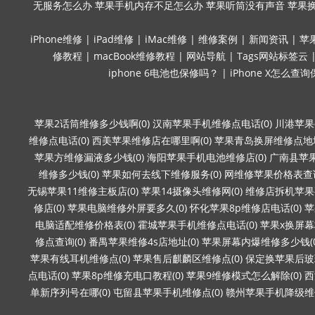
无服务怎么办
苹果手机内存不足怎么办
苹果听筒没有声音
苹果
iPhone维修
|
iPad维修
|
iMac维修
|
维修案例
|
新闻资讯
|
苹
修教程
|
macBook维修教程
|
网站导航
|
Tags网站标签云
iphone 6电池也保修吗？
|
iPhone X怎么查
苹果2话筒维修多少钱啊(0)
汉南苹果手机维修点电话(0)
川港苹果
维修点电话(0)
西美苹果维修店在哪里啊(0)
苹果青岛换屏维修点地址
苹果方维修漏液多少钱(0)
海阳苹果手机电池维修店(0)
广南县苹果
维修多少钱(0)
苹果如何去线下维修服务(0)
网维修苹果价格表查询
无锡苹果11维修主板店(0)
苹果14摄像头维修网(0)
维修店拆机苹果要
修店(0)
苹果电脑维修外屏要多久(0)
怀化苹果8p维修店电话(0)
苹
电脑适配维修价格表(0)
霍城苹果手机维修点电话(0)
苹果x换屏幕
修点查询(0)
番禺苹果维修4s店地址(0)
苹果屏幕内爆维修多少钱(0
苹果有线耳机维修点(0)
苹果售后麒麟区维修点(0)
保定换苹果后玻璃
点电话(0)
苹果8p维修充电口教程(0)
苹果9维修模式怎么解除(0)
西
单新序列号在哪(0)
屯留县苹果手机维修点(0)
赣州苹果手机降级维修