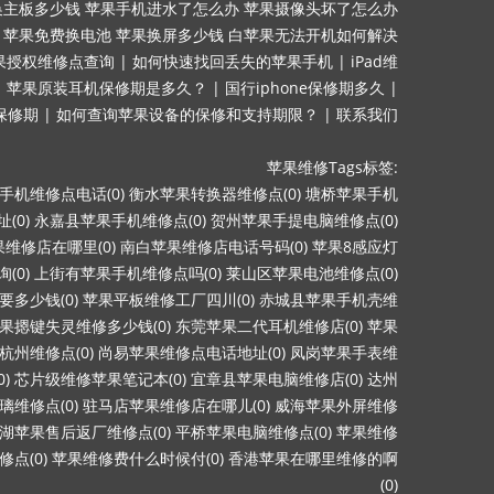
换主板多少钱
苹果手机进水了怎么办
苹果摄像头坏了怎么办
苹果免费换电池
苹果换屏多少钱
白苹果无法开机如何解决
果授权维修点查询
|
如何快速找回丢失的苹果手机
|
iPad维
|
苹果原装耳机保修期是多久？
|
国行iphone保修期多久
|
询保修期
|
如何查询苹果设备的保修和支持期限？
|
联系我们
苹果维修Tags标签:
手机维修点电话(0)
衡水苹果转换器维修点(0)
塘桥苹果手机
(0)
永嘉县苹果手机维修点(0)
贺州苹果手提电脑维修点(0)
维修店在哪里(0)
南白苹果维修店电话号码(0)
苹果8感应灯
(0)
上街有苹果手机维修点吗(0)
莱山区苹果电池维修点(0)
多少钱(0)
苹果平板维修工厂四川(0)
赤城县苹果手机壳维
果摁键失灵维修多少钱(0)
东莞苹果二代耳机维修店(0)
苹果
杭州维修点(0)
尚易苹果维修点电话地址(0)
凤岗苹果手表维
)
芯片级维修苹果笔记本(0)
宜章县苹果电脑维修店(0)
达州
维修点(0)
驻马店苹果维修店在哪儿(0)
威海苹果外屏维修
湖苹果售后返厂维修点(0)
平桥苹果电脑维修点(0)
苹果维修
点(0)
苹果维修费什么时候付(0)
香港苹果在哪里维修的啊
(0)