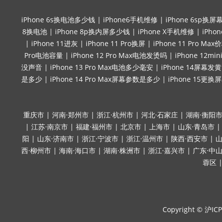
iPhone 6s换电池多少钱
|
iPhone6手机维修
|
iPhone 6sp换屏
8换电池
|
iPhone 8p换内屏多少钱
|
iPhone X手机维修
|
iPho
|
iPhone 11进灰
|
iPhone 11 Pro换屏
|
iPhone 11 Pro Max
Pro电池容量
|
iPhone 12 Pro Max电池发烫吗
|
iPhone 12
没声音
|
iPhone 13 Pro Max电池多少毫安
|
iPhone 14屏幕发黄
是多少
|
iPhone 14 Pro Max屏幕参数是多少
|
iPhone 15更换
重庆市
|
河南·郑州市
|
浙江·杭州市
|
河北·石家庄
|
湖南·衡阳
|
江苏·南京市
|
福建·福州市
|
北京市
|
上海市
|
山东·青岛市
阳
|
山东·济南市
|
浙江·宁波市
|
浙江·温州市
|
陕西·西安市
|
山
西·柳州市
|
海南·海口市
|
湖南·株洲市
|
浙江·嘉兴市
|
广东·中
蓉区
Copyright ©
沪ICP