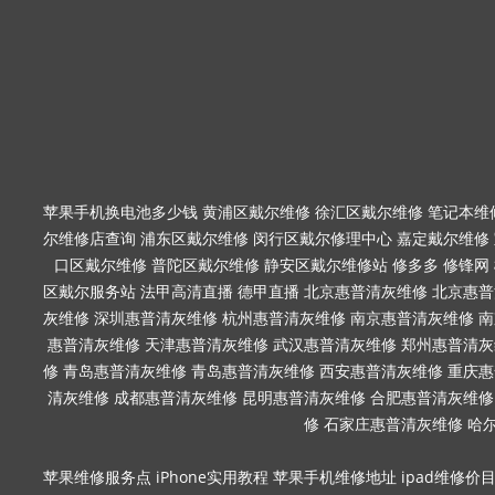
苹果手机换电池多少钱
黄浦区戴尔维修
徐汇区戴尔维修
笔记本维
尔维修店查询
浦东区戴尔维修
闵行区戴尔修理中心
嘉定戴尔维修
口区戴尔维修
普陀区戴尔维修
静安区戴尔维修站
修多多
修锋网
区戴尔服务站
法甲高清直播
德甲直播
北京惠普清灰维修
北京惠普
灰维修
深圳惠普清灰维修
杭州惠普清灰维修
南京惠普清灰维修
南
惠普清灰维修
天津惠普清灰维修
武汉惠普清灰维修
郑州惠普清灰
修
青岛惠普清灰维修
青岛惠普清灰维修
西安惠普清灰维修
重庆惠
清灰维修
成都惠普清灰维修
昆明惠普清灰维修
合肥惠普清灰维修
修
石家庄惠普清灰维修
哈
苹果维修服务点
iPhone实用教程
苹果手机维修地址
ipad维修价