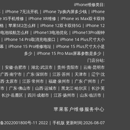
iPhone维修类目:
幕
|
iPhone 7无法开机
|
iPhone 7p换内屏多少钱
|
iPhone
ne XS手机维修
|
iPhone XR维修
|
iPhone xs Max双卡双待
价格
|
苹果SE2怎么样
|
iPhone 12双卡双待5G
|
iPhone 12
mini电池续航怎么样
|
iPhone13电池优化
|
iPhone13Pro闹钟
|
iPhone 14 Pro取消充电接口
|
iPhone 14 Plus尺寸大小
屏幕
|
iPhone 15 Pro维修地址
|
iPhone 15 Plus尺寸大小是
多少
|
iPhone 15 Pro Max屏幕参数是多少
|
门店分站:
市
|
安徽·合肥市
|
湖北·武汉市
|
贵州·贵阳市
|
云南·昆明市
|
广西·南宁市
|
广东·深圳市
|
江苏·苏州
|
天津市
|
辽宁·沈
西·太原市
|
江苏·常州市
|
福建·泉州市
|
广东·广州市
|
广
山市
|
广东·佛山市
|
山西·运城市
|
黑龙江·哈尔滨
|
长沙·芙
|
长沙·岳麓区
|
四川·成都市
|
江苏·扬州市
|
山东·临沂市
|
苹果客户维修服务中心
备2022001800号-11
2022
|
手机版
更新时间:2026-08-07