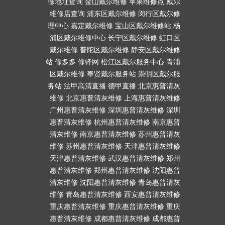
修地址查询
金山戴尔维修
苹果维修点
戴尔
维修店查询
浦东区戴尔维修
闵行区戴尔修
理中心
嘉定戴尔维修
宝山区戴尔维修站
杨
浦区戴尔维修中心
长宁区戴尔维修
虹口区
戴尔维修
普陀区戴尔维修
静安区戴尔维修
站
修多多
修锋网
松江区戴尔服务中心
青浦
区戴尔维修
奉贤戴尔服务站
崇明区戴尔服
务站
法甲高清直播
德甲直播
北京惠普清灰
维修
北京惠普清灰维修
上海惠普清灰维修
广州惠普清灰维修
深圳惠普清灰维修
深圳
惠普清灰维修
杭州惠普清灰维修
南京惠普
清灰维修
南京惠普清灰维修
苏州惠普清灰
维修
苏州惠普清灰维修
天津惠普清灰维修
天津惠普清灰维修
武汉惠普清灰维修
郑州
惠普清灰维修
郑州惠普清灰维修
沈阳惠普
清灰维修
沈阳惠普清灰维修
青岛惠普清灰
维修
青岛惠普清灰维修
西安惠普清灰维修
重庆惠普清灰维修
重庆惠普清灰维修
重庆
惠普清灰维修
成都惠普清灰维修
成都惠普