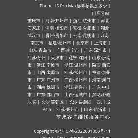
iPhone 15 Pro Max屏幕参数是多少
|
门店分站:
重庆市
|
河南·郑州市
|
浙江·杭州市
|
河北·
石家庄
|
湖南·衡阳市
|
安徽·合肥市
|
湖北·
武汉市
|
贵州·贵阳市
|
云南·昆明市
|
江苏·
南京市
|
福建·福州市
|
北京市
|
上海市
|
山东·青岛市
|
广西·南宁市
|
广东·深圳市
|
江苏·苏州
|
天津市
|
辽宁·沈阳
|
山东·济南
市
|
浙江·宁波市
|
浙江·温州市
|
陕西·西安
市
|
山西·太原市
|
江苏·常州市
|
福建·泉州
市
|
广东·广州市
|
广西·柳州市
|
海南·海口
市
|
湖南·株洲市
|
浙江·嘉兴市
|
广东·中山
市
|
广东·佛山市
|
山西·运城市
|
黑龙江·哈
尔滨
|
长沙·芙蓉区
|
长沙·岳麓区
|
四川·成
都市
|
江苏·扬州市
|
山东·临沂市
|
苹果客户维修服务中心
Copyright ©
沪ICP备2022001800号-11