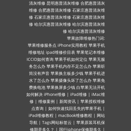
清灰维修
昆明惠普清灰维修
合肥惠普清灰
维修
合肥惠普清灰维修
石家庄惠普清灰维
修
石家庄惠普清灰维修
石家庄惠普清灰维
修
哈尔滨惠普清灰维修
哈尔滨惠普清灰维
修
哈尔滨惠普清灰维修
苹果故障维修热门词:
苹果维修服务点
iPhone实用教程
苹果手机
维修地址
ipad维修价目表
苹果笔记本维修
ICCID如何查询
苹果手机如何定位
苹果无服
务怎么办
苹果手机内存不足怎么办
苹果听
筒没有声音
苹果换主板多少钱
苹果手机进
水了怎么办
苹果摄像头坏了怎么办
苹果免
费换电池
苹果换屏多少钱
白苹果无法开机
如何解决
iPhone维修
|
iPad维修
|
iMac维
修
|
维修案例
|
新闻资讯
|
苹果授权维修
点查询
|
如何快速找回丢失的苹果手机
|
iPad维修教程
|
macBook维修教程
|
网站
导航
|
Tags网站标签云
|
苹果原装耳机保
修期是多久？
|
国行iphone保修期多久
|