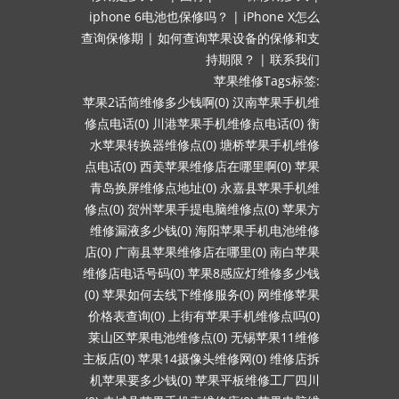
iphone 6电池也保修吗？
|
iPhone X怎么
查询保修期
|
如何查询苹果设备的保修和支
持期限？
|
联系我们
苹果维修Tags标签:
苹果2话筒维修多少钱啊(0)
汉南苹果手机维
修点电话(0)
川港苹果手机维修点电话(0)
衡
水苹果转换器维修点(0)
塘桥苹果手机维修
点电话(0)
西美苹果维修店在哪里啊(0)
苹果
青岛换屏维修点地址(0)
永嘉县苹果手机维
修点(0)
贺州苹果手提电脑维修点(0)
苹果方
维修漏液多少钱(0)
海阳苹果手机电池维修
店(0)
广南县苹果维修店在哪里(0)
南白苹果
维修店电话号码(0)
苹果8感应灯维修多少钱
(0)
苹果如何去线下维修服务(0)
网维修苹果
价格表查询(0)
上街有苹果手机维修点吗(0)
莱山区苹果电池维修点(0)
无锡苹果11维修
主板店(0)
苹果14摄像头维修网(0)
维修店拆
机苹果要多少钱(0)
苹果平板维修工厂四川