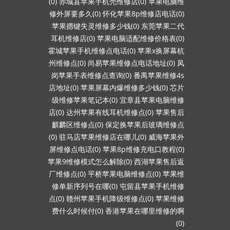
(0)
赤城县苹果手机壳维修店(0)
苹果电脑维
修外屏要多久(0)
怀化苹果8p维修店电话(0)
苹果摁键失灵维修多少钱(0)
东莞苹果二代
耳机维修店(0)
苹果电脑适配维修价格表(0)
霍城苹果手机维修点电话(0)
苹果x换屏幕杭
州维修点(0)
尚易苹果维修点电话地址(0)
凤
岗苹果手表维修点查询(0)
番禺苹果维修4s
店地址(0)
苹果屏幕内爆维修多少钱(0)
芯片
级维修苹果笔记本(0)
宜章县苹果电脑维修
店(0)
达州苹果有线耳机维修点(0)
苹果售后
麒麟区维修点(0)
保定换苹果后玻璃维修点
(0)
驻马店苹果维修店在哪儿(0)
威海苹果外
屏维修点电话(0)
苹果8p维修充电口教程(0)
苹果9维修模式怎么解除(0)
西湖苹果售后返
厂维修点(0)
平桥苹果电脑维修点(0)
苹果维
修单新序列号在哪(0)
屯留县苹果手机维修
点(0)
赣州苹果手机降级维修点(0)
苹果维修
费什么时候付(0)
香港苹果在哪里维修的啊
(0)