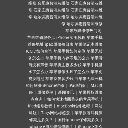
维修
合肥惠普清灰维修
石家庄惠普清灰维
修
石家庄惠普清灰维修
石家庄惠普清灰维
修
哈尔滨惠普清灰维修
哈尔滨惠普清灰维
修
哈尔滨惠普清灰维修
苹果故障维修热门词:
苹果维修服务点
iPhone实用教程
苹果手机
维修地址
ipad维修价目表
苹果笔记本维修
ICCID如何查询
苹果手机如何定位
苹果无服
务怎么办
苹果手机内存不足怎么办
苹果听
筒没有声音
苹果换主板多少钱
苹果手机进
水了怎么办
苹果摄像头坏了怎么办
苹果免
费换电池
苹果换屏多少钱
白苹果无法开机
如何解决
iPhone维修
|
iPad维修
|
iMac维
修
|
维修案例
|
新闻资讯
|
苹果授权维修
点查询
|
如何快速找回丢失的苹果手机
|
iPad维修教程
|
macBook维修教程
|
网站
导航
|
Tags网站标签云
|
苹果原装耳机保
修期是多久？
|
国行iphone保修期多久
|
iphone 6电池也保修吗？
|
iPhone X怎么