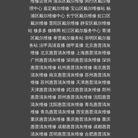
维修店查询
浦东区戴尔维修
闵行区戴尔修
理中心
嘉定戴尔维修
宝山区戴尔维修站
杨
浦区戴尔维修中心
长宁区戴尔维修
虹口区
戴尔维修
普陀区戴尔维修
静安区戴尔维修
站
修多多
修锋网
松江区戴尔服务中心
青浦
区戴尔维修
奉贤戴尔服务站
崇明区戴尔服
务站
法甲高清直播
德甲直播
北京惠普清灰
维修
北京惠普清灰维修
上海惠普清灰维修
广州惠普清灰维修
深圳惠普清灰维修
深圳
惠普清灰维修
杭州惠普清灰维修
南京惠普
清灰维修
南京惠普清灰维修
苏州惠普清灰
维修
苏州惠普清灰维修
天津惠普清灰维修
天津惠普清灰维修
武汉惠普清灰维修
郑州
惠普清灰维修
郑州惠普清灰维修
沈阳惠普
清灰维修
沈阳惠普清灰维修
青岛惠普清灰
维修
青岛惠普清灰维修
西安惠普清灰维修
重庆惠普清灰维修
重庆惠普清灰维修
重庆
惠普清灰维修
成都惠普清灰维修
成都惠普
清灰维修
昆明惠普清灰维修
合肥惠普清灰