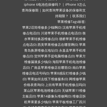
iphone 6电池也保修吗？
|
iPhone X怎么
查询保修期
|
如何查询苹果设备的保修和支
持期限？
|
联系我们
苹果维修Tags标签:
苹果2话筒维修多少钱啊(0)
汉南苹果手机维
修点电话(0)
川港苹果手机维修点电话(0)
衡
水苹果转换器维修点(0)
塘桥苹果手机维修
点电话(0)
西美苹果维修店在哪里啊(0)
苹果
青岛换屏维修点地址(0)
永嘉县苹果手机维
修点(0)
贺州苹果手提电脑维修点(0)
苹果方
维修漏液多少钱(0)
海阳苹果手机电池维修
店(0)
广南县苹果维修店在哪里(0)
南白苹果
维修店电话号码(0)
苹果8感应灯维修多少钱
(0)
苹果如何去线下维修服务(0)
网维修苹果
价格表查询(0)
上街有苹果手机维修点吗(0)
莱山区苹果电池维修点(0)
无锡苹果11维修
主板店(0)
苹果14摄像头维修网(0)
维修店拆
机苹果要多少钱(0)
苹果平板维修工厂四川