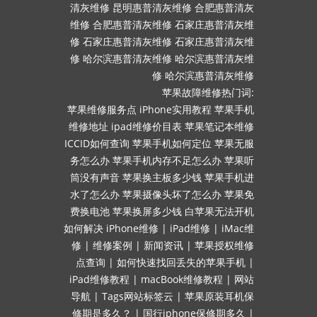
清灰维修
昆明惠普清灰维修
合肥惠普清灰
维修
合肥惠普清灰维修
石家庄惠普清灰维
修
石家庄惠普清灰维修
石家庄惠普清灰维
修
哈尔滨惠普清灰维修
哈尔滨惠普清灰维
修
哈尔滨惠普清灰维修
苹果故障维修热门词:
苹果维修服务点
iPhone实用教程
苹果手机
维修地址
ipad维修价目表
苹果笔记本维修
ICCID如何查询
苹果手机如何定位
苹果无服
务怎么办
苹果手机内存不足怎么办
苹果听
筒没有声音
苹果换主板多少钱
苹果手机进
水了怎么办
苹果摄像头坏了怎么办
苹果免
费换电池
苹果换屏多少钱
白苹果无法开机
如何解决
iPhone维修
|
iPad维修
|
iMac维
修
|
维修案例
|
新闻资讯
|
苹果授权维修
点查询
|
如何快速找回丢失的苹果手机
|
iPad维修教程
|
macBook维修教程
|
网站
导航
|
Tags网站标签云
|
苹果原装耳机保
修期是多久？
|
国行iphone保修期多久
|