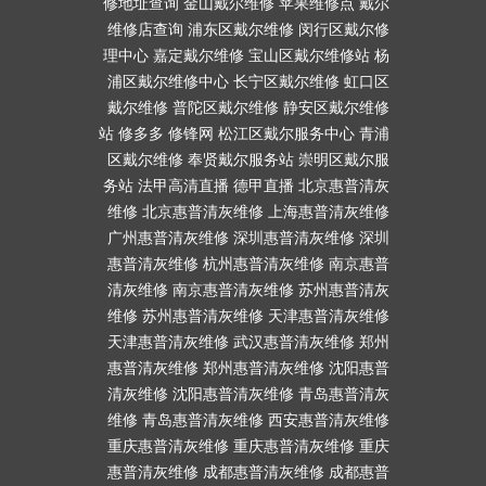
修地址查询
金山戴尔维修
苹果维修点
戴尔
维修店查询
浦东区戴尔维修
闵行区戴尔修
理中心
嘉定戴尔维修
宝山区戴尔维修站
杨
浦区戴尔维修中心
长宁区戴尔维修
虹口区
戴尔维修
普陀区戴尔维修
静安区戴尔维修
站
修多多
修锋网
松江区戴尔服务中心
青浦
区戴尔维修
奉贤戴尔服务站
崇明区戴尔服
务站
法甲高清直播
德甲直播
北京惠普清灰
维修
北京惠普清灰维修
上海惠普清灰维修
广州惠普清灰维修
深圳惠普清灰维修
深圳
惠普清灰维修
杭州惠普清灰维修
南京惠普
清灰维修
南京惠普清灰维修
苏州惠普清灰
维修
苏州惠普清灰维修
天津惠普清灰维修
天津惠普清灰维修
武汉惠普清灰维修
郑州
惠普清灰维修
郑州惠普清灰维修
沈阳惠普
清灰维修
沈阳惠普清灰维修
青岛惠普清灰
维修
青岛惠普清灰维修
西安惠普清灰维修
重庆惠普清灰维修
重庆惠普清灰维修
重庆
惠普清灰维修
成都惠普清灰维修
成都惠普