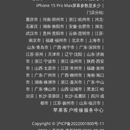
iPhone 15 Pro Max屏幕参数是多少
|
门店分站:
重庆市
|
河南·郑州市
|
浙江·杭州市
|
河北·
石家庄
|
湖南·衡阳市
|
安徽·合肥市
|
湖北·
武汉市
|
贵州·贵阳市
|
云南·昆明市
|
江苏·
南京市
|
福建·福州市
|
北京市
|
上海市
|
山东·青岛市
|
广西·南宁市
|
广东·深圳市
|
江苏·苏州
|
天津市
|
辽宁·沈阳
|
山东·济南
市
|
浙江·宁波市
|
浙江·温州市
|
陕西·西安
市
|
山西·太原市
|
江苏·常州市
|
福建·泉州
市
|
广东·广州市
|
广西·柳州市
|
海南·海口
市
|
湖南·株洲市
|
浙江·嘉兴市
|
广东·中山
市
|
广东·佛山市
|
山西·运城市
|
黑龙江·哈
尔滨
|
长沙·芙蓉区
|
长沙·岳麓区
|
四川·成
都市
|
江苏·扬州市
|
山东·临沂市
|
苹果客户维修服务中心
Copyright ©
沪ICP备2022001800号-11