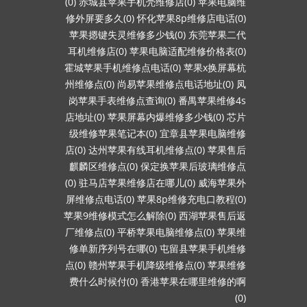
(0)
赤城县苹果手机壳维修店(0)
苹果电脑维
修外屏要多久(0)
怀化苹果8p维修店电话(0)
苹果摁键失灵维修多少钱(0)
东莞苹果二代
耳机维修店(0)
苹果电脑适配维修价格表(0)
霍城苹果手机维修点电话(0)
苹果x换屏幕杭
州维修点(0)
尚易苹果维修点电话地址(0)
凤
岗苹果手表维修点查询(0)
番禺苹果维修4s
店地址(0)
苹果屏幕内爆维修多少钱(0)
芯片
级维修苹果笔记本(0)
宜章县苹果电脑维修
店(0)
达州苹果有线耳机维修点(0)
苹果售后
麒麟区维修点(0)
保定换苹果后玻璃维修点
(0)
驻马店苹果维修店在哪儿(0)
威海苹果外
屏维修点电话(0)
苹果8p维修充电口教程(0)
苹果9维修模式怎么解除(0)
西湖苹果售后返
厂维修点(0)
平桥苹果电脑维修点(0)
苹果维
修单新序列号在哪(0)
屯留县苹果手机维修
点(0)
赣州苹果手机降级维修点(0)
苹果维修
费什么时候付(0)
香港苹果在哪里维修的啊
(0)