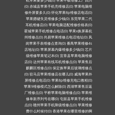
机苹果要多少钱(0)
苹果平板维修工厂四川
(0)
赤城县苹果手机壳维修店(0)
苹果电脑维
修外屏要多久(0)
怀化苹果8p维修店电话(0)
苹果摁键失灵维修多少钱(0)
东莞苹果二代
耳机维修店(0)
苹果电脑适配维修价格表(0)
霍城苹果手机维修点电话(0)
苹果x换屏幕杭
州维修点(0)
尚易苹果维修点电话地址(0)
凤
岗苹果手表维修点查询(0)
番禺苹果维修4s
店地址(0)
苹果屏幕内爆维修多少钱(0)
芯片
级维修苹果笔记本(0)
宜章县苹果电脑维修
店(0)
达州苹果有线耳机维修点(0)
苹果售后
麒麟区维修点(0)
保定换苹果后玻璃维修点
(0)
驻马店苹果维修店在哪儿(0)
威海苹果外
屏维修点电话(0)
苹果8p维修充电口教程(0)
苹果9维修模式怎么解除(0)
西湖苹果售后返
厂维修点(0)
平桥苹果电脑维修点(0)
苹果维
修单新序列号在哪(0)
屯留县苹果手机维修
点(0)
赣州苹果手机降级维修点(0)
苹果维修
费什么时候付(0)
香港苹果在哪里维修的啊