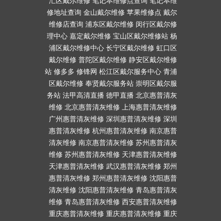
汇区戴尔维修
笔记本维修点查询
笔记本维
修地址查询
金山戴尔维修
苹果维修点
戴尔
维修店查询
浦东区戴尔维修
闵行区戴尔修
理中心
嘉定戴尔维修
宝山区戴尔维修站
杨
浦区戴尔维修中心
长宁区戴尔维修
虹口区
戴尔维修
普陀区戴尔维修
静安区戴尔维修
站
修多多
修锋网
松江区戴尔服务中心
青浦
区戴尔维修
奉贤戴尔服务站
崇明区戴尔服
务站
法甲高清直播
德甲直播
北京惠普清灰
维修
北京惠普清灰维修
上海惠普清灰维修
广州惠普清灰维修
深圳惠普清灰维修
深圳
惠普清灰维修
杭州惠普清灰维修
南京惠普
清灰维修
南京惠普清灰维修
苏州惠普清灰
维修
苏州惠普清灰维修
天津惠普清灰维修
天津惠普清灰维修
武汉惠普清灰维修
郑州
惠普清灰维修
郑州惠普清灰维修
沈阳惠普
清灰维修
沈阳惠普清灰维修
青岛惠普清灰
维修
青岛惠普清灰维修
西安惠普清灰维修
重庆惠普清灰维修
重庆惠普清灰维修
重庆