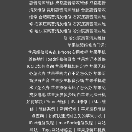
惠普清灰维修
成都惠普清灰维修
成都惠普
清灰维修
昆明惠普清灰维修
合肥惠普清灰
维修
合肥惠普清灰维修
石家庄惠普清灰维
修
石家庄惠普清灰维修
石家庄惠普清灰维
修
哈尔滨惠普清灰维修
哈尔滨惠普清灰维
修
哈尔滨惠普清灰维修
苹果故障维修热门词:
苹果维修服务点
iPhone实用教程
苹果手机
维修地址
ipad维修价目表
苹果笔记本维修
ICCID如何查询
苹果手机如何定位
苹果无服
务怎么办
苹果手机内存不足怎么办
苹果听
筒没有声音
苹果换主板多少钱
苹果手机进
水了怎么办
苹果摄像头坏了怎么办
苹果免
费换电池
苹果换屏多少钱
白苹果无法开机
如何解决
iPhone维修
|
iPad维修
|
iMac维
修
|
维修案例
|
新闻资讯
|
苹果授权维修
点查询
|
如何快速找回丢失的苹果手机
|
iPad维修教程
|
macBook维修教程
|
网站
导航
|
Tags网站标签云
|
苹果原装耳机保