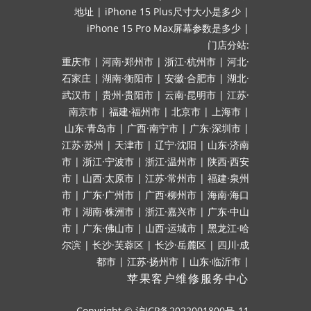
地址
|
iPhone 15 Plus尺寸大小是多少
|
iPhone 15 Pro Max屏幕参数是多少
|
门店分站:
重庆市
|
河南·郑州市
|
浙江·杭州市
|
河北·
石家庄
|
湖南·衡阳市
|
安徽·合肥市
|
湖北·
武汉市
|
贵州·贵阳市
|
云南·昆明市
|
江苏·
南京市
|
福建·福州市
|
北京市
|
上海市
|
山东·青岛市
|
广西·南宁市
|
广东·深圳市
|
江苏·苏州
|
天津市
|
辽宁·沈阳
|
山东·济南
市
|
浙江·宁波市
|
浙江·温州市
|
陕西·西安
市
|
山西·太原市
|
江苏·常州市
|
福建·泉州
市
|
广东·广州市
|
广西·柳州市
|
海南·海口
市
|
湖南·株洲市
|
浙江·嘉兴市
|
广东·中山
市
|
广东·佛山市
|
山西·运城市
|
黑龙江·哈
尔滨
|
长沙·芙蓉区
|
长沙·岳麓区
|
四川·成
都市
|
江苏·扬州市
|
山东·临沂市
|
苹果客户维修服务中心
Copyright ©
沪ICP备2022001800号-11