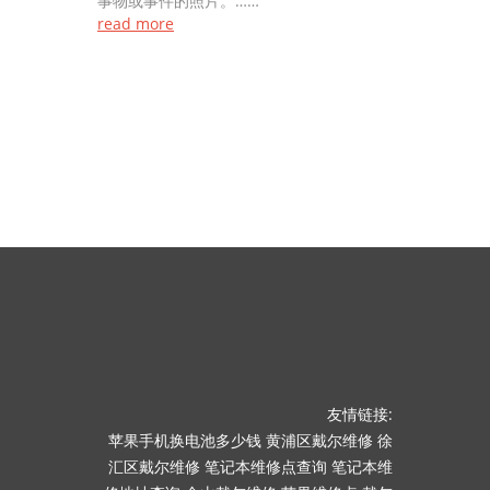
事物或事件的照片。……
read more
友情链接:
苹果手机换电池多少钱
黄浦区戴尔维修
徐
汇区戴尔维修
笔记本维修点查询
笔记本维