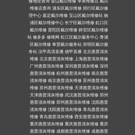
修地址查询
金山戴尔维修
苹果维修点
戴尔
维修店查询
浦东区戴尔维修
闵行区戴尔修
理中心
嘉定戴尔维修
宝山区戴尔维修站
杨
浦区戴尔维修中心
长宁区戴尔维修
虹口区
戴尔维修
普陀区戴尔维修
静安区戴尔维修
站
修多多
修锋网
松江区戴尔服务中心
青浦
区戴尔维修
奉贤戴尔服务站
崇明区戴尔服
务站
法甲高清直播
德甲直播
北京惠普清灰
维修
北京惠普清灰维修
上海惠普清灰维修
广州惠普清灰维修
深圳惠普清灰维修
深圳
惠普清灰维修
杭州惠普清灰维修
南京惠普
清灰维修
南京惠普清灰维修
苏州惠普清灰
维修
苏州惠普清灰维修
天津惠普清灰维修
天津惠普清灰维修
武汉惠普清灰维修
郑州
惠普清灰维修
郑州惠普清灰维修
沈阳惠普
清灰维修
沈阳惠普清灰维修
青岛惠普清灰
维修
青岛惠普清灰维修
西安惠普清灰维修
重庆惠普清灰维修
重庆惠普清灰维修
重庆
惠普清灰维修
成都惠普清灰维修
成都惠普