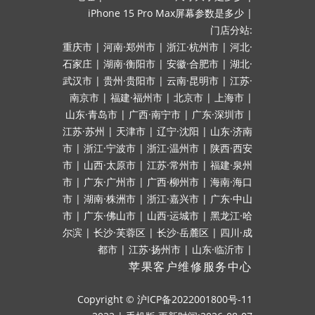
iPhone 15 Pro Max屏幕参数是多少
|
门店分站:
重庆市
|
河南·郑州市
|
浙江·杭州市
|
河北·
石家庄
|
湖南·衡阳市
|
安徽·合肥市
|
湖北·
武汉市
|
贵州·贵阳市
|
云南·昆明市
|
江苏·
南京市
|
福建·福州市
|
北京市
|
上海市
|
山东·青岛市
|
广西·南宁市
|
广东·深圳市
|
江苏·苏州
|
天津市
|
辽宁·沈阳
|
山东·济南
市
|
浙江·宁波市
|
浙江·温州市
|
陕西·西安
市
|
山西·太原市
|
江苏·常州市
|
福建·泉州
市
|
广东·广州市
|
广西·柳州市
|
海南·海口
市
|
湖南·株洲市
|
浙江·嘉兴市
|
广东·中山
市
|
广东·佛山市
|
山西·运城市
|
黑龙江·哈
尔滨
|
长沙·芙蓉区
|
长沙·岳麓区
|
四川·成
都市
|
江苏·扬州市
|
山东·临沂市
|
苹果客户维修服务中心
Copyright ©
沪ICP备2022001800号-11