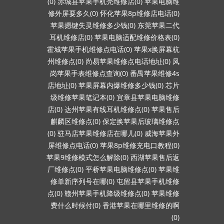
(0)
赤城县苹果手机壳维修店(0)
苹果电脑维
修外屏要多久(0)
怀化苹果8p维修店电话(0)
苹果摁键失灵维修多少钱(0)
东莞苹果二代
耳机维修店(0)
苹果电脑适配维修价格表(0)
霍城苹果手机维修点电话(0)
苹果x换屏幕杭
州维修点(0)
尚易苹果维修点电话地址(0)
凤
岗苹果手表维修点查询(0)
番禺苹果维修4s
店地址(0)
苹果屏幕内爆维修多少钱(0)
芯片
级维修苹果笔记本(0)
宜章县苹果电脑维修
店(0)
达州苹果有线耳机维修点(0)
苹果售后
麒麟区维修点(0)
保定换苹果后玻璃维修点
(0)
驻马店苹果维修店在哪儿(0)
威海苹果外
屏维修点电话(0)
苹果8p维修充电口教程(0)
苹果9维修模式怎么解除(0)
西湖苹果售后返
厂维修点(0)
平桥苹果电脑维修点(0)
苹果维
修单新序列号在哪(0)
屯留县苹果手机维修
点(0)
赣州苹果手机降级维修点(0)
苹果维修
费什么时候付(0)
香港苹果在哪里维修的啊
(0)