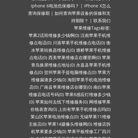
iphone 6电池也保修吗？
|
iPhone X怎么
查询保修期
|
如何查询苹果设备的保修和支
持期限？
|
联系我们
苹果维修Tags标签:
苹果2话筒维修多少钱啊(0)
汉南苹果手机维
修点电话(0)
川港苹果手机维修点电话(0)
衡
水苹果转换器维修点(0)
塘桥苹果手机维修
点电话(0)
西美苹果维修店在哪里啊(0)
苹果
青岛换屏维修点地址(0)
永嘉县苹果手机维
修点(0)
贺州苹果手提电脑维修点(0)
苹果方
维修漏液多少钱(0)
海阳苹果手机电池维修
店(0)
广南县苹果维修店在哪里(0)
南白苹果
维修店电话号码(0)
苹果8感应灯维修多少钱
(0)
苹果如何去线下维修服务(0)
网维修苹果
价格表查询(0)
上街有苹果手机维修点吗(0)
莱山区苹果电池维修点(0)
无锡苹果11维修
主板店(0)
苹果14摄像头维修网(0)
维修店拆
机苹果要多少钱(0)
苹果平板维修工厂四川