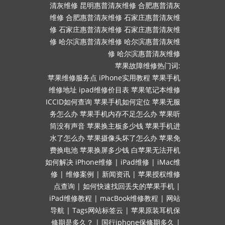
清灰维修
昆明惠普清灰维修
合肥惠普清灰
维修
合肥惠普清灰维修
石家庄惠普清灰维
修
石家庄惠普清灰维修
石家庄惠普清灰维
修
哈尔滨惠普清灰维修
哈尔滨惠普清灰维
修
哈尔滨惠普清灰维修
苹果故障维修热门词:
苹果维修服务点
iPhone实用教程
苹果手机
维修地址
ipad维修价目表
苹果笔记本维修
ICCID如何查询
苹果手机如何定位
苹果无服
务怎么办
苹果手机内存不足怎么办
苹果听
筒没有声音
苹果换主板多少钱
苹果手机进
水了怎么办
苹果摄像头坏了怎么办
苹果免
费换电池
苹果换屏多少钱
白苹果无法开机
如何解决
iPhone维修
|
iPad维修
|
iMac维
修
|
维修案例
|
新闻资讯
|
苹果授权维修
点查询
|
如何快速找回丢失的苹果手机
|
iPad维修教程
|
macBook维修教程
|
网站
导航
|
Tags网站标签云
|
苹果原装耳机保
修期是多久？
|
国行iphone保修期多久
|