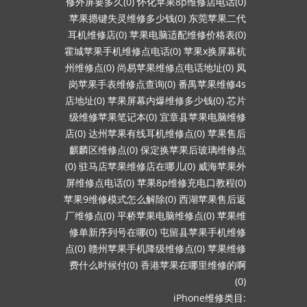
修外屏要多久(0)
怀化苹果8p维修店电话(0)
苹果摁键失灵维修多少钱(0)
东莞苹果二代
耳机维修店(0)
苹果电脑适配维修价格表(0)
霍城苹果手机维修点电话(0)
苹果x换屏幕杭
州维修点(0)
尚易苹果维修点电话地址(0)
凤
岗苹果手表维修点查询(0)
番禺苹果维修4s
店地址(0)
苹果屏幕内爆维修多少钱(0)
芯片
级维修苹果笔记本(0)
宜章县苹果电脑维修
店(0)
达州苹果有线耳机维修点(0)
苹果售后
麒麟区维修点(0)
保定换苹果后玻璃维修点
(0)
驻马店苹果维修店在哪儿(0)
威海苹果外
屏维修点电话(0)
苹果8p维修充电口教程(0)
苹果9维修模式怎么解除(0)
西湖苹果售后返
厂维修点(0)
平桥苹果电脑维修点(0)
苹果维
修单新序列号在哪(0)
屯留县苹果手机维修
点(0)
赣州苹果手机降级维修点(0)
苹果维修
费什么时候付(0)
香港苹果在哪里维修的啊
(0)
iPhone维修类目: