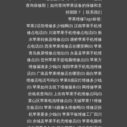
查询保修期
|
如何查询苹果设备的保修和支
持期限？
|
联系我们
苹果维修Tags标签:
苹果2话筒维修多少钱啊(0)
汉南苹果手机维
修点电话(0)
川港苹果手机维修点电话(0)
衡
水苹果转换器维修点(0)
塘桥苹果手机维修
点电话(0)
西美苹果维修店在哪里啊(0)
苹果
青岛换屏维修点地址(0)
永嘉县苹果手机维
修点(0)
贺州苹果手提电脑维修点(0)
苹果方
维修漏液多少钱(0)
海阳苹果手机电池维修
店(0)
广南县苹果维修店在哪里(0)
南白苹果
维修店电话号码(0)
苹果8感应灯维修多少钱
(0)
苹果如何去线下维修服务(0)
网维修苹果
价格表查询(0)
上街有苹果手机维修点吗(0)
莱山区苹果电池维修点(0)
无锡苹果11维修
主板店(0)
苹果14摄像头维修网(0)
维修店拆
机苹果要多少钱(0)
苹果平板维修工厂四川
(0)
赤城县苹果手机壳维修店(0)
苹果电脑维