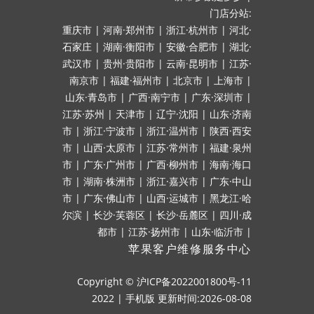
门店分站:
重庆市
|
河南·郑州市
|
浙江·杭州市
|
河北·
石家庄
|
湖南·衡阳市
|
安徽·合肥市
|
湖北·
武汉市
|
贵州·贵阳市
|
云南·昆明市
|
江苏·
南京市
|
福建·福州市
|
北京市
|
上海市
|
山东·青岛市
|
广西·南宁市
|
广东·深圳市
|
江苏·苏州
|
天津市
|
辽宁·沈阳
|
山东·济南
市
|
浙江·宁波市
|
浙江·温州市
|
陕西·西安
市
|
山西·太原市
|
江苏·常州市
|
福建·泉州
市
|
广东·广州市
|
广西·柳州市
|
海南·海口
市
|
湖南·株洲市
|
浙江·嘉兴市
|
广东·中山
市
|
广东·佛山市
|
山西·运城市
|
黑龙江·哈
尔滨
|
长沙·芙蓉区
|
长沙·岳麓区
|
四川·成
都市
|
江苏·扬州市
|
山东·临沂市
|
苹果客户维修服务中心
Copyright ©
沪ICP备2022001800号-11
2022
|
手机版
更新时间:2026-08-08