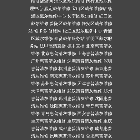
维修店查询
浦东区戴尔维修
闵行区戴尔修
理中心
嘉定戴尔维修
宝山区戴尔维修站
杨
浦区戴尔维修中心
长宁区戴尔维修
虹口区
戴尔维修
普陀区戴尔维修
静安区戴尔维修
站
修多多
修锋网
松江区戴尔服务中心
青浦
区戴尔维修
奉贤戴尔服务站
崇明区戴尔服
务站
法甲高清直播
德甲直播
北京惠普清灰
维修
北京惠普清灰维修
上海惠普清灰维修
广州惠普清灰维修
深圳惠普清灰维修
深圳
惠普清灰维修
杭州惠普清灰维修
南京惠普
清灰维修
南京惠普清灰维修
苏州惠普清灰
维修
苏州惠普清灰维修
天津惠普清灰维修
天津惠普清灰维修
武汉惠普清灰维修
郑州
惠普清灰维修
郑州惠普清灰维修
沈阳惠普
清灰维修
沈阳惠普清灰维修
青岛惠普清灰
维修
青岛惠普清灰维修
西安惠普清灰维修
重庆惠普清灰维修
重庆惠普清灰维修
重庆
惠普清灰维修
成都惠普清灰维修
成都惠普
清灰维修
昆明惠普清灰维修
合肥惠普清灰