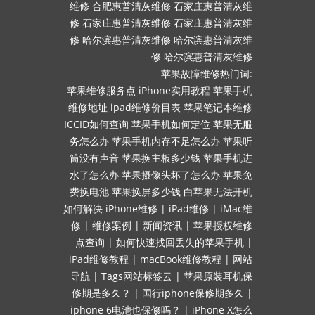
维修
合肥惠普清灰维修
石家庄惠普清灰维
修
石家庄惠普清灰维修
石家庄惠普清灰维
修
哈尔滨惠普清灰维修
哈尔滨惠普清灰维
修
哈尔滨惠普清灰维修
苹果故障维修热门词:
苹果维修服务点
iPhone实用教程
苹果手机
维修地址
ipad维修价目表
苹果笔记本维修
ICCID如何查询
苹果手机如何定位
苹果无服
务怎么办
苹果手机内存不足怎么办
苹果听
筒没有声音
苹果换主板多少钱
苹果手机进
水了怎么办
苹果摄像头坏了怎么办
苹果免
费换电池
苹果换屏多少钱
白苹果无法开机
如何解决
iPhone维修
|
iPad维修
|
iMac维
修
|
维修案例
|
新闻资讯
|
苹果授权维修
点查询
|
如何快速找回丢失的苹果手机
|
iPad维修教程
|
macBook维修教程
|
网站
导航
|
Tags网站标签云
|
苹果原装耳机保
修期是多久？
|
国行iphone保修期多久
|
iphone 6电池也保修吗？
|
iPhone X怎么