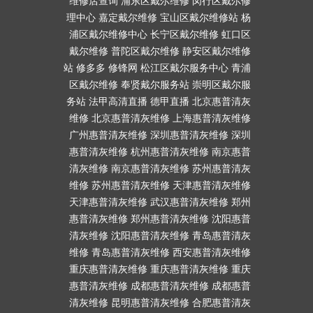
维修店查询
浦东区戴尔维修
闵行区戴尔修
理中心
嘉定戴尔维修
宝山区戴尔维修站
杨
浦区戴尔维修中心
长宁区戴尔维修
虹口区
戴尔维修
普陀区戴尔维修
静安区戴尔维修
站
修多多
修锋网
松江区戴尔服务中心
青浦
区戴尔维修
奉贤戴尔服务站
崇明区戴尔服
务站
法甲高清直播
德甲直播
北京惠普清灰
维修
北京惠普清灰维修
上海惠普清灰维修
广州惠普清灰维修
深圳惠普清灰维修
深圳
惠普清灰维修
杭州惠普清灰维修
南京惠普
清灰维修
南京惠普清灰维修
苏州惠普清灰
维修
苏州惠普清灰维修
天津惠普清灰维修
天津惠普清灰维修
武汉惠普清灰维修
郑州
惠普清灰维修
郑州惠普清灰维修
沈阳惠普
清灰维修
沈阳惠普清灰维修
青岛惠普清灰
维修
青岛惠普清灰维修
西安惠普清灰维修
重庆惠普清灰维修
重庆惠普清灰维修
重庆
惠普清灰维修
成都惠普清灰维修
成都惠普
清灰维修
昆明惠普清灰维修
合肥惠普清灰