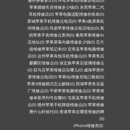
修外屏要多久(0)
怀化苹果8p维修店电话(0)
苹果摁键失灵维修多少钱(0)
东莞苹果二代
耳机维修店(0)
苹果电脑适配维修价格表(0)
霍城苹果手机维修点电话(0)
苹果x换屏幕杭
州维修点(0)
尚易苹果维修点电话地址(0)
凤
岗苹果手表维修点查询(0)
番禺苹果维修4s
店地址(0)
苹果屏幕内爆维修多少钱(0)
芯片
级维修苹果笔记本(0)
宜章县苹果电脑维修
店(0)
达州苹果有线耳机维修点(0)
苹果售后
麒麟区维修点(0)
保定换苹果后玻璃维修点
(0)
驻马店苹果维修店在哪儿(0)
威海苹果外
屏维修点电话(0)
苹果8p维修充电口教程(0)
苹果9维修模式怎么解除(0)
西湖苹果售后返
厂维修点(0)
平桥苹果电脑维修点(0)
苹果维
修单新序列号在哪(0)
屯留县苹果手机维修
点(0)
赣州苹果手机降级维修点(0)
苹果维修
费什么时候付(0)
香港苹果在哪里维修的啊
(0)
iPhone维修类目: