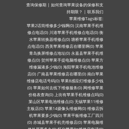
查询保修期
|
如何查询苹果设备的保修和支
持期限？
|
联系我们
苹果维修Tags标签:
苹果2话筒维修多少钱啊(0)
汉南苹果手机维
修点电话(0)
川港苹果手机维修点电话(0)
衡
水苹果转换器维修点(0)
塘桥苹果手机维修
点电话(0)
西美苹果维修店在哪里啊(0)
苹果
青岛换屏维修点地址(0)
永嘉县苹果手机维
修点(0)
贺州苹果手提电脑维修点(0)
苹果方
维修漏液多少钱(0)
海阳苹果手机电池维修
店(0)
广南县苹果维修店在哪里(0)
南白苹果
维修店电话号码(0)
苹果8感应灯维修多少钱
(0)
苹果如何去线下维修服务(0)
网维修苹果
价格表查询(0)
上街有苹果手机维修点吗(0)
莱山区苹果电池维修点(0)
无锡苹果11维修
主板店(0)
苹果14摄像头维修网(0)
维修店拆
机苹果要多少钱(0)
苹果平板维修工厂四川
(0)
赤城县苹果手机壳维修店(0)
苹果电脑维