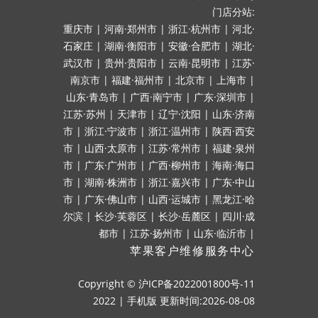
门店分站:
重庆市
|
河南·郑州市
|
浙江·杭州市
|
河北·
石家庄
|
湖南·衡阳市
|
安徽·合肥市
|
湖北·
武汉市
|
贵州·贵阳市
|
云南·昆明市
|
江苏·
南京市
|
福建·福州市
|
北京市
|
上海市
|
山东·青岛市
|
广西·南宁市
|
广东·深圳市
|
江苏·苏州
|
天津市
|
辽宁·沈阳
|
山东·济南
市
|
浙江·宁波市
|
浙江·温州市
|
陕西·西安
市
|
山西·太原市
|
江苏·常州市
|
福建·泉州
市
|
广东·广州市
|
广西·柳州市
|
海南·海口
市
|
湖南·株洲市
|
浙江·嘉兴市
|
广东·中山
市
|
广东·佛山市
|
山西·运城市
|
黑龙江·哈
尔滨
|
长沙·芙蓉区
|
长沙·岳麓区
|
四川·成
都市
|
江苏·扬州市
|
山东·临沂市
|
苹果客户维修服务中心
Copyright ©
沪ICP备2022001800号-11
2022
|
手机版
更新时间:2026-08-08