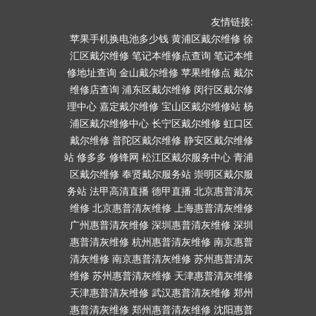
友情链接:
苹果手机换电池多少钱
黄浦区戴尔维修
徐
汇区戴尔维修
笔记本维修点查询
笔记本维
修地址查询
金山戴尔维修
苹果维修点
戴尔
维修店查询
浦东区戴尔维修
闵行区戴尔修
理中心
嘉定戴尔维修
宝山区戴尔维修站
杨
浦区戴尔维修中心
长宁区戴尔维修
虹口区
戴尔维修
普陀区戴尔维修
静安区戴尔维修
站
修多多
修锋网
松江区戴尔服务中心
青浦
区戴尔维修
奉贤戴尔服务站
崇明区戴尔服
务站
法甲高清直播
德甲直播
北京惠普清灰
维修
北京惠普清灰维修
上海惠普清灰维修
广州惠普清灰维修
深圳惠普清灰维修
深圳
惠普清灰维修
杭州惠普清灰维修
南京惠普
清灰维修
南京惠普清灰维修
苏州惠普清灰
维修
苏州惠普清灰维修
天津惠普清灰维修
天津惠普清灰维修
武汉惠普清灰维修
郑州
惠普清灰维修
郑州惠普清灰维修
沈阳惠普