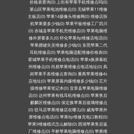
价格表查询(0)
上街有苹果手机维修点吗(0)
莱山区苹果电池维修点(0)
无锡苹果11维修
主板店(0)
苹果14摄像头维修网(0)
维修店拆
机苹果要多少钱(0)
苹果平板维修工厂四川
(0)
赤城县苹果手机壳维修店(0)
苹果电脑维
修外屏要多久(0)
怀化苹果8p维修店电话(0)
苹果摁键失灵维修多少钱(0)
东莞苹果二代
耳机维修店(0)
苹果电脑适配维修价格表(0)
霍城苹果手机维修点电话(0)
苹果x换屏幕杭
州维修点(0)
尚易苹果维修点电话地址(0)
凤
岗苹果手表维修点查询(0)
番禺苹果维修4s
店地址(0)
苹果屏幕内爆维修多少钱(0)
芯片
级维修苹果笔记本(0)
宜章县苹果电脑维修
店(0)
达州苹果有线耳机维修点(0)
苹果售后
麒麟区维修点(0)
保定换苹果后玻璃维修点
(0)
驻马店苹果维修店在哪儿(0)
威海苹果外
屏维修点电话(0)
苹果8p维修充电口教程(0)
苹果9维修模式怎么解除(0)
西湖苹果售后返
厂维修点(0)
平桥苹果电脑维修点(0)
苹果维