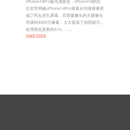
iPhone14Pro版充满新意，iPhone14的定
位非常明确,iPhone14Pro屏幕从刘海屏幕变
成了药丸挖孔屏幕，后置摄像头的主摄像头
升级到4800万像素，大大提高了拍照能力，
处理器也是新的A16。……
read more