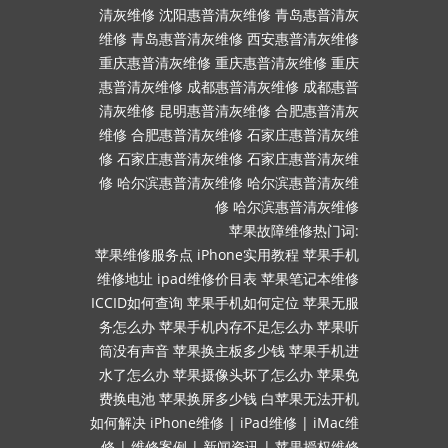
清灰维修
沈阳惠普清灰维修
青岛惠普清灰
维修
青岛惠普清灰维修
西安惠普清灰维修
重庆惠普清灰维修
重庆惠普清灰维修
重庆
惠普清灰维修
成都惠普清灰维修
成都惠普
清灰维修
昆明惠普清灰维修
合肥惠普清灰
维修
合肥惠普清灰维修
石家庄惠普清灰维
修
石家庄惠普清灰维修
石家庄惠普清灰维
修
哈尔滨惠普清灰维修
哈尔滨惠普清灰维
修
哈尔滨惠普清灰维修
苹果故障维修热门词:
苹果维修服务点
iPhone实用教程
苹果手机
维修地址
ipad维修价目表
苹果笔记本维修
ICCID如何查询
苹果手机如何定位
苹果无服
务怎么办
苹果手机内存不足怎么办
苹果听
筒没有声音
苹果换主板多少钱
苹果手机进
水了怎么办
苹果摄像头坏了怎么办
苹果免
费换电池
苹果换屏多少钱
白苹果无法开机
如何解决
iPhone维修
|
iPad维修
|
iMac维
修
|
维修案例
|
新闻资讯
|
苹果授权维修