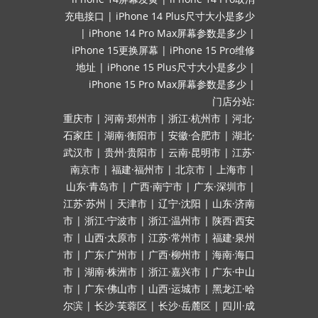
充电接口
|
iPhone 14 Plus尺寸大小是多少
|
iPhone 14 Pro Max屏幕参数是多少
|
iPhone 15更换屏幕
|
iPhone 15 Pro维修
地址
|
iPhone 15 Plus尺寸大小是多少
|
iPhone 15 Pro Max屏幕参数是多少
|
门店分站:
重庆市
|
河南·郑州市
|
浙江·杭州市
|
河北·
石家庄
|
湖南·衡阳市
|
安徽·合肥市
|
湖北·
武汉市
|
贵州·贵阳市
|
云南·昆明市
|
江苏·
南京市
|
福建·福州市
|
北京市
|
上海市
|
山东·青岛市
|
广西·南宁市
|
广东·深圳市
|
江苏·苏州
|
天津市
|
辽宁·沈阳
|
山东·济南
市
|
浙江·宁波市
|
浙江·温州市
|
陕西·西安
市
|
山西·太原市
|
江苏·常州市
|
福建·泉州
市
|
广东·广州市
|
广西·柳州市
|
海南·海口
市
|
湖南·株洲市
|
浙江·嘉兴市
|
广东·中山
市
|
广东·佛山市
|
山西·运城市
|
黑龙江·哈
尔滨
|
长沙·芙蓉区
|
长沙·岳麓区
|
四川·成