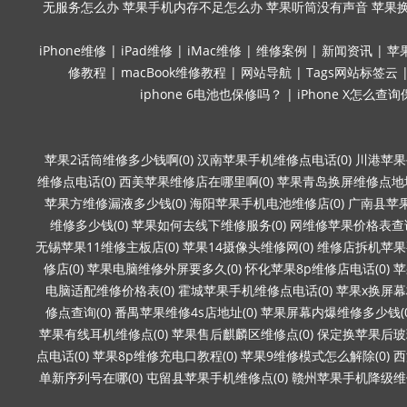
无服务怎么办
苹果手机内存不足怎么办
苹果听筒没有声音
苹果
iPhone维修
|
iPad维修
|
iMac维修
|
维修案例
|
新闻资讯
|
苹
修教程
|
macBook维修教程
|
网站导航
|
Tags网站标签云
iphone 6电池也保修吗？
|
iPhone X怎么查
苹果2话筒维修多少钱啊(0)
汉南苹果手机维修点电话(0)
川港苹果
维修点电话(0)
西美苹果维修店在哪里啊(0)
苹果青岛换屏维修点地址
苹果方维修漏液多少钱(0)
海阳苹果手机电池维修店(0)
广南县苹果
维修多少钱(0)
苹果如何去线下维修服务(0)
网维修苹果价格表查询
无锡苹果11维修主板店(0)
苹果14摄像头维修网(0)
维修店拆机苹果要
修店(0)
苹果电脑维修外屏要多久(0)
怀化苹果8p维修店电话(0)
苹
电脑适配维修价格表(0)
霍城苹果手机维修点电话(0)
苹果x换屏幕
修点查询(0)
番禺苹果维修4s店地址(0)
苹果屏幕内爆维修多少钱(0
苹果有线耳机维修点(0)
苹果售后麒麟区维修点(0)
保定换苹果后玻璃
点电话(0)
苹果8p维修充电口教程(0)
苹果9维修模式怎么解除(0)
西
单新序列号在哪(0)
屯留县苹果手机维修点(0)
赣州苹果手机降级维修