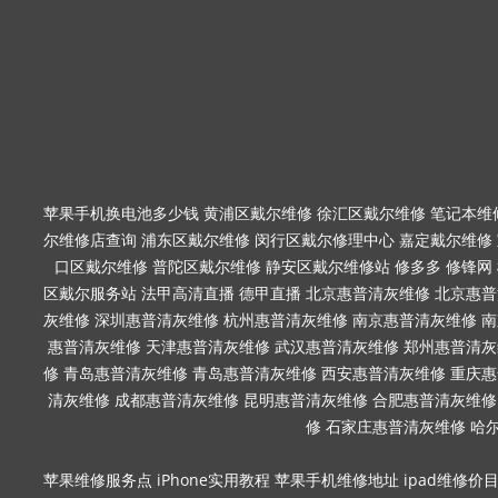
苹果手机换电池多少钱
黄浦区戴尔维修
徐汇区戴尔维修
笔记本维
尔维修店查询
浦东区戴尔维修
闵行区戴尔修理中心
嘉定戴尔维修
口区戴尔维修
普陀区戴尔维修
静安区戴尔维修站
修多多
修锋网
区戴尔服务站
法甲高清直播
德甲直播
北京惠普清灰维修
北京惠普
灰维修
深圳惠普清灰维修
杭州惠普清灰维修
南京惠普清灰维修
南
惠普清灰维修
天津惠普清灰维修
武汉惠普清灰维修
郑州惠普清灰
修
青岛惠普清灰维修
青岛惠普清灰维修
西安惠普清灰维修
重庆惠
清灰维修
成都惠普清灰维修
昆明惠普清灰维修
合肥惠普清灰维修
修
石家庄惠普清灰维修
哈
苹果维修服务点
iPhone实用教程
苹果手机维修地址
ipad维修价