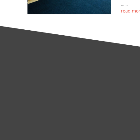
……
read mo