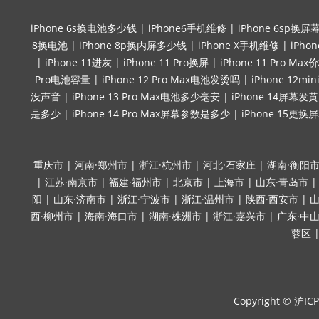
iPhone 6s换电池多少钱
|
iPhone6手机维修
|
iPhone 6sp换屏
8换电池
|
iPhone 8p换内屏多少钱
|
iPhone X手机维修
|
iPho
|
iPhone 11进灰
|
iPhone 11 Pro换屏
|
iPhone 11 Pro Max
Pro电池容量
|
iPhone 12 Pro Max电池发烫吗
|
iPhone 12
没声音
|
iPhone 13 Pro Max电池多少毫安
|
iPhone 14屏幕发黄
是多少
|
iPhone 14 Pro Max屏幕参数是多少
|
iPhone 15更换
重庆市
|
河南·郑州市
|
浙江·杭州市
|
河北·石家庄
|
湖南·衡阳
|
江苏·南京市
|
福建·福州市
|
北京市
|
上海市
|
山东·青岛市
阳
|
山东·济南市
|
浙江·宁波市
|
浙江·温州市
|
陕西·西安市
|
山
西·柳州市
|
海南·海口市
|
湖南·株洲市
|
浙江·嘉兴市
|
广东·中
蓉区
Copyright ©
沪ICP