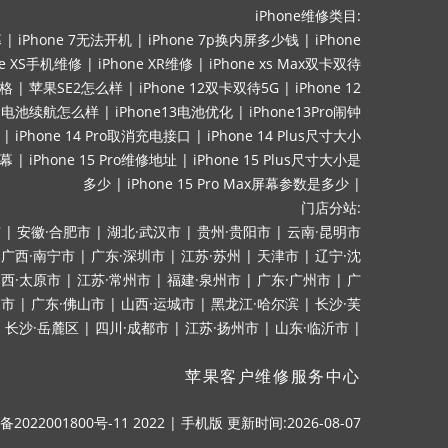
iPhone维修类目:
幕
|
iPhone 7无法开机
|
iPhone 7p换内屏多少钱
|
iPhone
ne XS手机维修
|
iPhone XR维修
|
iPhone xs Max双卡双待
价格
|
苹果SE2怎么样
|
iPhone 12双卡双待5G
|
iPhone 12
mini电池续航怎么样
|
iPhone13电池优化
|
iPhone13Pro闹钟
|
iPhone 14 Pro取消充电接口
|
iPhone 14 Plus尺寸大小
屏幕
|
iPhone 15 Pro维修地址
|
iPhone 15 Plus尺寸大小是
多少
|
iPhone 15 Pro Max屏幕参数是多少
|
门店分站:
市
|
安徽·合肥市
|
湖北·武汉市
|
贵州·贵阳市
|
云南·昆明市
|
广西·南宁市
|
广东·深圳市
|
江苏·苏州
|
天津市
|
辽宁·沈
西·太原市
|
江苏·常州市
|
福建·泉州市
|
广东·广州市
|
广
山市
|
广东·佛山市
|
山西·运城市
|
黑龙江·哈尔滨
|
长沙·芙
|
长沙·岳麓区
|
四川·成都市
|
江苏·扬州市
|
山东·临沂市
|
苹果客户维修服务中心
备2022001800号-11
2022
|
手机版
更新时间:2026-08-07