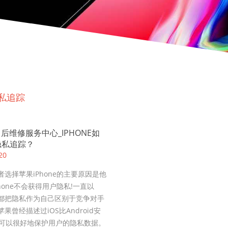
隐私追踪
E售后维修服务中心_IPHONE如
隐私追踪？
20
者选择苹果iPhone的主要原因是他
hone不会获得用户隐私!一直以
都把隐私作为自己区别于竞争对手
果曾经描述过iOS比Android安
，可以很好地保护用户的隐私数据。