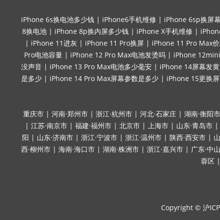
iPhone 6s换电池多少钱
|
iPhone6手机维修
|
iPhone 6sp换屏
8换电池
|
iPhone 8p换内屏多少钱
|
iPhone X手机维修
|
iPho
|
iPhone 11进灰
|
iPhone 11 Pro换屏
|
iPhone 11 Pro Max
Pro电池容量
|
iPhone 12 Pro Max电池发烫吗
|
iPhone 12
没声音
|
iPhone 13 Pro Max电池多少毫安
|
iPhone 14屏幕发黄
是多少
|
iPhone 14 Pro Max屏幕参数是多少
|
iPhone 15更换
重庆市
|
河南·郑州市
|
浙江·杭州市
|
河北·石家庄
|
湖南·衡阳
|
江苏·南京市
|
福建·福州市
|
北京市
|
上海市
|
山东·青岛市
阳
|
山东·济南市
|
浙江·宁波市
|
浙江·温州市
|
陕西·西安市
|
山
西·柳州市
|
海南·海口市
|
湖南·株洲市
|
浙江·嘉兴市
|
广东·中
蓉区
Copyright ©
沪ICP