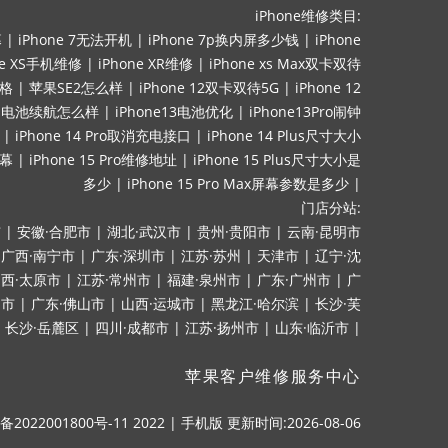
iPhone维修类目:
幕
|
iPhone 7无法开机
|
iPhone 7p换内屏多少钱
|
iPhone
ne XS手机维修
|
iPhone XR维修
|
iPhone xs Max双卡双待
价格
|
苹果SE2怎么样
|
iPhone 12双卡双待5G
|
iPhone 12
mini电池续航怎么样
|
iPhone13电池优化
|
iPhone13Pro闹钟
|
iPhone 14 Pro取消充电接口
|
iPhone 14 Plus尺寸大小
屏幕
|
iPhone 15 Pro维修地址
|
iPhone 15 Plus尺寸大小是
多少
|
iPhone 15 Pro Max屏幕参数是多少
|
门店分站:
市
|
安徽·合肥市
|
湖北·武汉市
|
贵州·贵阳市
|
云南·昆明市
|
广西·南宁市
|
广东·深圳市
|
江苏·苏州
|
天津市
|
辽宁·沈
西·太原市
|
江苏·常州市
|
福建·泉州市
|
广东·广州市
|
广
山市
|
广东·佛山市
|
山西·运城市
|
黑龙江·哈尔滨
|
长沙·芙
|
长沙·岳麓区
|
四川·成都市
|
江苏·扬州市
|
山东·临沂市
|
苹果客户维修服务中心
备2022001800号-11
2022
|
手机版
更新时间:2026-08-06