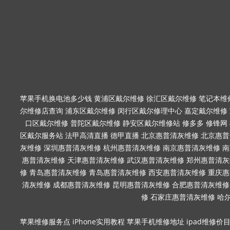
苹果手机换电池多少钱
黄浦区戴尔维修
徐汇区戴尔维修
笔记本维
尔维修店查询
浦东区戴尔维修
闵行区戴尔修理中心
嘉定戴尔维修
口区戴尔维修
普陀区戴尔维修
静安区戴尔维修站
修多多
修锋网
区戴尔服务站
法甲高清直播
德甲直播
北京惠普清灰维修
北京惠普
灰维修
深圳惠普清灰维修
杭州惠普清灰维修
南京惠普清灰维修
南
惠普清灰维修
天津惠普清灰维修
武汉惠普清灰维修
郑州惠普清灰
修
青岛惠普清灰维修
青岛惠普清灰维修
西安惠普清灰维修
重庆惠
清灰维修
成都惠普清灰维修
昆明惠普清灰维修
合肥惠普清灰维修
修
石家庄惠普清灰维修
哈
苹果维修服务点
iPhone实用教程
苹果手机维修地址
ipad维修价