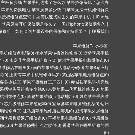
换主板多少钱
苹果手机进水了怎么办
苹果摄像头坏了怎么办
苹果免费换电池
苹果换屏多少钱
白苹果无法开机如何解决
果授权维修点查询
|
如何快速找回丢失的苹果手机
|
iPad维
|
苹果原装耳机保修期是多久？
|
国行iphone保修期多久
|
询保修期
|
如何查询苹果设备的保修和支持期限？
|
联系我们
苹果维修Tags标签:
手机维修点电话(0)
衡水苹果转换器维修点(0)
塘桥苹果手机
(0)
永嘉县苹果手机维修点(0)
贺州苹果手提电脑维修点(0)
维修店在哪里(0)
南白苹果维修店电话号码(0)
苹果8感应灯
(0)
上街有苹果手机维修点吗(0)
莱山区苹果电池维修点(0)
多少钱(0)
苹果平板维修工厂四川(0)
赤城县苹果手机壳维
果摁键失灵维修多少钱(0)
东莞苹果二代耳机维修店(0)
苹果
杭州维修点(0)
尚易苹果维修点电话地址(0)
凤岗苹果手表维
)
芯片级维修苹果笔记本(0)
宜章县苹果电脑维修店(0)
达州
维修点(0)
驻马店苹果维修店在哪儿(0)
威海苹果外屏维修
湖苹果售后返厂维修点(0)
平桥苹果电脑维修点(0)
苹果维修
点(0)
苹果维修费什么时候付(0)
香港苹果在哪里维修的啊
(0)