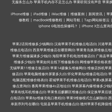
无服务怎么办
苹果手机内存不足怎么办
苹果听筒没有声音
苹果
iPhone维修
|
iPad维修
|
iMac维修
|
维修案例
|
新闻资讯
|
苹
修教程
|
macBook维修教程
|
网站导航
|
Tags网站标签云
iphone 6电池也保修吗？
|
iPhone X怎么查
苹果2话筒维修多少钱啊(0)
汉南苹果手机维修点电话(0)
川港苹果
维修点电话(0)
西美苹果维修店在哪里啊(0)
苹果青岛换屏维修点地址
苹果方维修漏液多少钱(0)
海阳苹果手机电池维修店(0)
广南县苹果
维修多少钱(0)
苹果如何去线下维修服务(0)
网维修苹果价格表查询
无锡苹果11维修主板店(0)
苹果14摄像头维修网(0)
维修店拆机苹果要
修店(0)
苹果电脑维修外屏要多久(0)
怀化苹果8p维修店电话(0)
苹
电脑适配维修价格表(0)
霍城苹果手机维修点电话(0)
苹果x换屏幕
修点查询(0)
番禺苹果维修4s店地址(0)
苹果屏幕内爆维修多少钱(0
苹果有线耳机维修点(0)
苹果售后麒麟区维修点(0)
保定换苹果后玻璃
点电话(0)
苹果8p维修充电口教程(0)
苹果9维修模式怎么解除(0)
西
单新序列号在哪(0)
屯留县苹果手机维修点(0)
赣州苹果手机降级维修