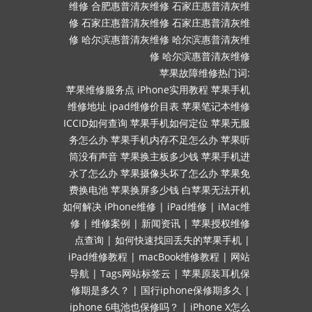
维修
合肥惠普清灰维修
石家庄惠普清灰维
修
石家庄惠普清灰维修
石家庄惠普清灰维
修
哈尔滨惠普清灰维修
哈尔滨惠普清灰维
修
哈尔滨惠普清灰维修
苹果故障维修热门词:
苹果维修服务点
iPhone实用教程
苹果手机
维修地址
ipad维修价目表
苹果笔记本维修
ICCID如何查询
苹果手机如何定位
苹果无服
务怎么办
苹果手机内存不足怎么办
苹果听
筒没有声音
苹果换主板多少钱
苹果手机进
水了怎么办
苹果摄像头坏了怎么办
苹果免
费换电池
苹果换屏多少钱
白苹果无法开机
如何解决
iPhone维修
|
iPad维修
|
iMac维
修
|
维修案例
|
新闻资讯
|
苹果授权维修
点查询
|
如何快速找回丢失的苹果手机
|
iPad维修教程
|
macBook维修教程
|
网站
导航
|
Tags网站标签云
|
苹果原装耳机保
修期是多久？
|
国行iphone保修期多久
|
iphone 6电池也保修吗？
|
iPhone X怎么