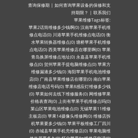
查询保修期
|
如何查询苹果设备的保修和支
持期限？
|
联系我们
苹果维修Tags标签:
苹果2话筒维修多少钱啊(0)
汉南苹果手机维
修点电话(0)
川港苹果手机维修点电话(0)
衡
水苹果转换器维修点(0)
塘桥苹果手机维修
点电话(0)
西美苹果维修店在哪里啊(0)
苹果
青岛换屏维修点地址(0)
永嘉县苹果手机维
修点(0)
贺州苹果手提电脑维修点(0)
苹果方
维修漏液多少钱(0)
海阳苹果手机电池维修
店(0)
广南县苹果维修店在哪里(0)
南白苹果
维修店电话号码(0)
苹果8感应灯维修多少钱
(0)
苹果如何去线下维修服务(0)
网维修苹果
价格表查询(0)
上街有苹果手机维修点吗(0)
莱山区苹果电池维修点(0)
无锡苹果11维修
主板店(0)
苹果14摄像头维修网(0)
维修店拆
机苹果要多少钱(0)
苹果平板维修工厂四川
(0)
赤城县苹果手机壳维修店(0)
苹果电脑维