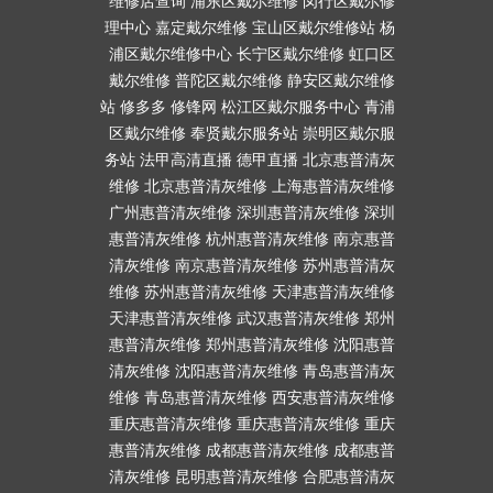
维修店查询
浦东区戴尔维修
闵行区戴尔修
理中心
嘉定戴尔维修
宝山区戴尔维修站
杨
浦区戴尔维修中心
长宁区戴尔维修
虹口区
戴尔维修
普陀区戴尔维修
静安区戴尔维修
站
修多多
修锋网
松江区戴尔服务中心
青浦
区戴尔维修
奉贤戴尔服务站
崇明区戴尔服
务站
法甲高清直播
德甲直播
北京惠普清灰
维修
北京惠普清灰维修
上海惠普清灰维修
广州惠普清灰维修
深圳惠普清灰维修
深圳
惠普清灰维修
杭州惠普清灰维修
南京惠普
清灰维修
南京惠普清灰维修
苏州惠普清灰
维修
苏州惠普清灰维修
天津惠普清灰维修
天津惠普清灰维修
武汉惠普清灰维修
郑州
惠普清灰维修
郑州惠普清灰维修
沈阳惠普
清灰维修
沈阳惠普清灰维修
青岛惠普清灰
维修
青岛惠普清灰维修
西安惠普清灰维修
重庆惠普清灰维修
重庆惠普清灰维修
重庆
惠普清灰维修
成都惠普清灰维修
成都惠普
清灰维修
昆明惠普清灰维修
合肥惠普清灰