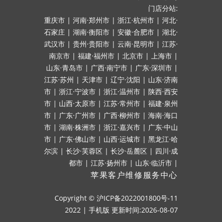
门店分站:
重庆市
|
河南·郑州市
|
浙江·杭州市
|
河北·
石家庄
|
湖南·衡阳市
|
安徽·合肥市
|
湖北·
武汉市
|
贵州·贵阳市
|
云南·昆明市
|
江苏·
南京市
|
福建·福州市
|
北京市
|
上海市
|
山东·青岛市
|
广西·南宁市
|
广东·深圳市
|
江苏·苏州
|
天津市
|
辽宁·沈阳
|
山东·济南
市
|
浙江·宁波市
|
浙江·温州市
|
陕西·西安
市
|
山西·太原市
|
江苏·常州市
|
福建·泉州
市
|
广东·广州市
|
广西·柳州市
|
海南·海口
市
|
湖南·株洲市
|
浙江·嘉兴市
|
广东·中山
市
|
广东·佛山市
|
山西·运城市
|
黑龙江·哈
尔滨
|
长沙·芙蓉区
|
长沙·岳麓区
|
四川·成
都市
|
江苏·扬州市
|
山东·临沂市
|
苹果客户维修服务中心
Copyright ©
沪ICP备2022001800号-11
2022
|
手机版
更新时间:2026-08-07