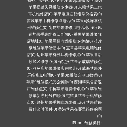
修外屏要多久(0)
怀化苹果8p维修店电话(0)
苹果摁键失灵维修多少钱(0)
东莞苹果二代
耳机维修店(0)
苹果电脑适配维修价格表(0)
霍城苹果手机维修点电话(0)
苹果x换屏幕杭
州维修点(0)
尚易苹果维修点电话地址(0)
凤
岗苹果手表维修点查询(0)
番禺苹果维修4s
店地址(0)
苹果屏幕内爆维修多少钱(0)
芯片
级维修苹果笔记本(0)
宜章县苹果电脑维修
店(0)
达州苹果有线耳机维修点(0)
苹果售后
麒麟区维修点(0)
保定换苹果后玻璃维修点
(0)
驻马店苹果维修店在哪儿(0)
威海苹果外
屏维修点电话(0)
苹果8p维修充电口教程(0)
苹果9维修模式怎么解除(0)
西湖苹果售后返
厂维修点(0)
平桥苹果电脑维修点(0)
苹果维
修单新序列号在哪(0)
屯留县苹果手机维修
点(0)
赣州苹果手机降级维修点(0)
苹果维修
费什么时候付(0)
香港苹果在哪里维修的啊
(0)
iPhone维修类目: