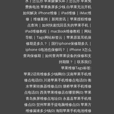
水了怎么办
苹果摄像头坏了怎么办
苹果免
费换电池
苹果换屏多少钱
白苹果无法开机
如何解决
iPhone维修
|
iPad维修
|
iMac维
修
|
维修案例
|
新闻资讯
|
苹果授权维修
点查询
|
如何快速找回丢失的苹果手机
|
iPad维修教程
|
macBook维修教程
|
网站
导航
|
Tags网站标签云
|
苹果原装耳机保
修期是多久？
|
国行iphone保修期多久
|
iphone 6电池也保修吗？
|
iPhone X怎么
查询保修期
|
如何查询苹果设备的保修和支
持期限？
|
联系我们
苹果维修Tags标签:
苹果2话筒维修多少钱啊(0)
汉南苹果手机维
修点电话(0)
川港苹果手机维修点电话(0)
衡
水苹果转换器维修点(0)
塘桥苹果手机维修
点电话(0)
西美苹果维修店在哪里啊(0)
苹果
青岛换屏维修点地址(0)
永嘉县苹果手机维
修点(0)
贺州苹果手提电脑维修点(0)
苹果方
维修漏液多少钱(0)
海阳苹果手机电池维修