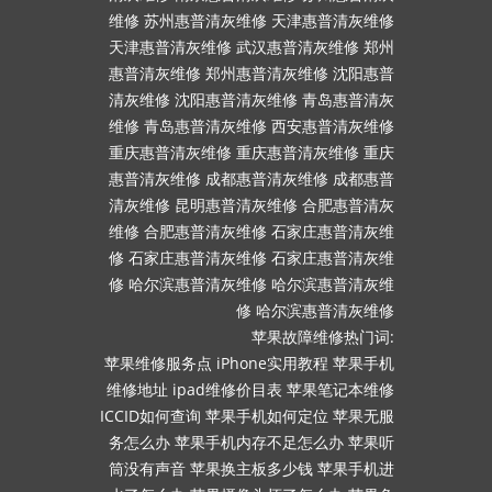
维修
苏州惠普清灰维修
天津惠普清灰维修
天津惠普清灰维修
武汉惠普清灰维修
郑州
惠普清灰维修
郑州惠普清灰维修
沈阳惠普
清灰维修
沈阳惠普清灰维修
青岛惠普清灰
维修
青岛惠普清灰维修
西安惠普清灰维修
重庆惠普清灰维修
重庆惠普清灰维修
重庆
惠普清灰维修
成都惠普清灰维修
成都惠普
清灰维修
昆明惠普清灰维修
合肥惠普清灰
维修
合肥惠普清灰维修
石家庄惠普清灰维
修
石家庄惠普清灰维修
石家庄惠普清灰维
修
哈尔滨惠普清灰维修
哈尔滨惠普清灰维
修
哈尔滨惠普清灰维修
苹果故障维修热门词:
苹果维修服务点
iPhone实用教程
苹果手机
维修地址
ipad维修价目表
苹果笔记本维修
ICCID如何查询
苹果手机如何定位
苹果无服
务怎么办
苹果手机内存不足怎么办
苹果听
筒没有声音
苹果换主板多少钱
苹果手机进