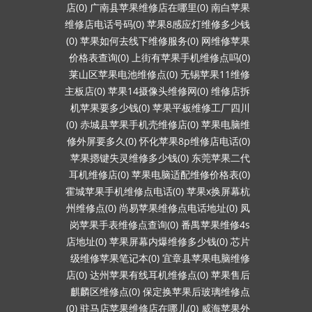
店(0)
广南县苹果维修店在哪里(0)
南白苹果
维修店电话号码(0)
苹果8感应灯维修多少钱
(0)
苹果如何去线下维修服务(0)
网维修苹果
价格表查询(0)
上街有苹果手机维修点吗(0)
莱山区苹果电池维修点(0)
无锡苹果11维修
主板店(0)
苹果14摄像头维修网(0)
维修店拆
机苹果要多少钱(0)
苹果平板维修工厂四川
(0)
赤城县苹果手机壳维修店(0)
苹果电脑维
修外屏要多久(0)
怀化苹果8p维修店电话(0)
苹果摁键失灵维修多少钱(0)
东莞苹果二代
耳机维修店(0)
苹果电脑适配维修价格表(0)
霍城苹果手机维修点电话(0)
苹果x换屏幕杭
州维修点(0)
尚易苹果维修点电话地址(0)
凤
岗苹果手表维修点查询(0)
番禺苹果维修4s
店地址(0)
苹果屏幕内爆维修多少钱(0)
芯片
级维修苹果笔记本(0)
宜章县苹果电脑维修
店(0)
达州苹果有线耳机维修点(0)
苹果售后
麒麟区维修点(0)
保定换苹果后玻璃维修点
(0)
驻马店苹果维修店在哪儿(0)
威海苹果外