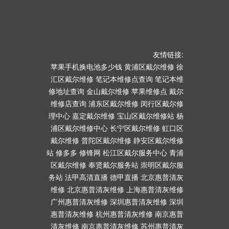
友情链接:
苹果手机换电池多少钱
黄浦区戴尔维修
徐
汇区戴尔维修
笔记本维修点查询
笔记本维
修地址查询
金山戴尔维修
苹果维修点
戴尔
维修店查询
浦东区戴尔维修
闵行区戴尔修
理中心
嘉定戴尔维修
宝山区戴尔维修站
杨
浦区戴尔维修中心
长宁区戴尔维修
虹口区
戴尔维修
普陀区戴尔维修
静安区戴尔维修
站
修多多
修锋网
松江区戴尔服务中心
青浦
区戴尔维修
奉贤戴尔服务站
崇明区戴尔服
务站
法甲高清直播
德甲直播
北京惠普清灰
维修
北京惠普清灰维修
上海惠普清灰维修
广州惠普清灰维修
深圳惠普清灰维修
深圳
惠普清灰维修
杭州惠普清灰维修
南京惠普
清灰维修
南京惠普清灰维修
苏州惠普清灰