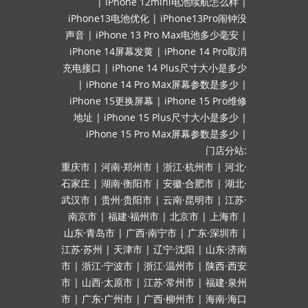
|
iPhone 12mini电池续航怎么样
|
iPhone13电池优化
|
iPhone13Pro闹钟没
声音
|
iPhone 13 Pro Max电池多少毫安
|
iPhone 14屏幕发黄
|
iPhone 14 Pro取消
充电接口
|
iPhone 14 Plus尺寸大小是多少
|
iPhone 14 Pro Max屏幕参数是多少
|
iPhone 15更换屏幕
|
iPhone 15 Pro维修
地址
|
iPhone 15 Plus尺寸大小是多少
|
iPhone 15 Pro Max屏幕参数是多少
|
门店分站:
重庆市
|
河南·郑州市
|
浙江·杭州市
|
河北·
石家庄
|
湖南·衡阳市
|
安徽·合肥市
|
湖北·
武汉市
|
贵州·贵阳市
|
云南·昆明市
|
江苏·
南京市
|
福建·福州市
|
北京市
|
上海市
|
山东·青岛市
|
广西·南宁市
|
广东·深圳市
|
江苏·苏州
|
天津市
|
辽宁·沈阳
|
山东·济南
市
|
浙江·宁波市
|
浙江·温州市
|
陕西·西安
市
|
山西·太原市
|
江苏·常州市
|
福建·泉州
市
|
广东·广州市
|
广西·柳州市
|
海南·海口