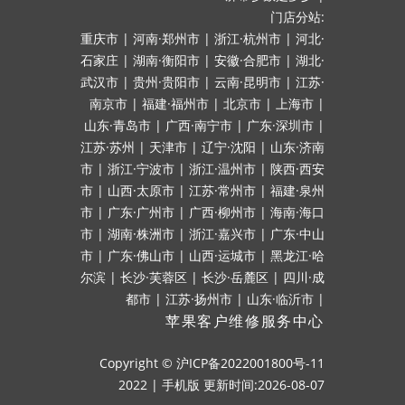
门店分站:
重庆市
|
河南·郑州市
|
浙江·杭州市
|
河北·
石家庄
|
湖南·衡阳市
|
安徽·合肥市
|
湖北·
武汉市
|
贵州·贵阳市
|
云南·昆明市
|
江苏·
南京市
|
福建·福州市
|
北京市
|
上海市
|
山东·青岛市
|
广西·南宁市
|
广东·深圳市
|
江苏·苏州
|
天津市
|
辽宁·沈阳
|
山东·济南
市
|
浙江·宁波市
|
浙江·温州市
|
陕西·西安
市
|
山西·太原市
|
江苏·常州市
|
福建·泉州
市
|
广东·广州市
|
广西·柳州市
|
海南·海口
市
|
湖南·株洲市
|
浙江·嘉兴市
|
广东·中山
市
|
广东·佛山市
|
山西·运城市
|
黑龙江·哈
尔滨
|
长沙·芙蓉区
|
长沙·岳麓区
|
四川·成
都市
|
江苏·扬州市
|
山东·临沂市
|
苹果客户维修服务中心
Copyright ©
沪ICP备2022001800号-11
2022
|
手机版
更新时间:2026-08-07