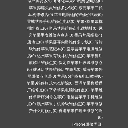
修外屏要多久(0)
怀化苹果8p维修店电话(0)
苹果摁键失灵维修多少钱(0)
东莞苹果二代
耳机维修店(0)
苹果电脑适配维修价格表(0)
霍城苹果手机维修点电话(0)
苹果x换屏幕杭
州维修点(0)
尚易苹果维修点电话地址(0)
凤
岗苹果手表维修点查询(0)
番禺苹果维修4s
店地址(0)
苹果屏幕内爆维修多少钱(0)
芯片
级维修苹果笔记本(0)
宜章县苹果电脑维修
店(0)
达州苹果有线耳机维修点(0)
苹果售后
麒麟区维修点(0)
保定换苹果后玻璃维修点
(0)
驻马店苹果维修店在哪儿(0)
威海苹果外
屏维修点电话(0)
苹果8p维修充电口教程(0)
苹果9维修模式怎么解除(0)
西湖苹果售后返
厂维修点(0)
平桥苹果电脑维修点(0)
苹果维
修单新序列号在哪(0)
屯留县苹果手机维修
点(0)
赣州苹果手机降级维修点(0)
苹果维修
费什么时候付(0)
香港苹果在哪里维修的啊
(0)
iPhone维修类目: