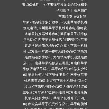
查询保修期
|
如何查询苹果设备的保修和支
持期限？
|
联系我们
苹果维修Tags标签:
苹果2话筒维修多少钱啊(0)
汉南苹果手机维
修点电话(0)
川港苹果手机维修点电话(0)
衡
水苹果转换器维修点(0)
塘桥苹果手机维修
点电话(0)
西美苹果维修店在哪里啊(0)
苹果
青岛换屏维修点地址(0)
永嘉县苹果手机维
修点(0)
贺州苹果手提电脑维修点(0)
苹果方
维修漏液多少钱(0)
海阳苹果手机电池维修
店(0)
广南县苹果维修店在哪里(0)
南白苹果
维修店电话号码(0)
苹果8感应灯维修多少钱
(0)
苹果如何去线下维修服务(0)
网维修苹果
价格表查询(0)
上街有苹果手机维修点吗(0)
莱山区苹果电池维修点(0)
无锡苹果11维修
主板店(0)
苹果14摄像头维修网(0)
维修店拆
机苹果要多少钱(0)
苹果平板维修工厂四川
(0)
赤城县苹果手机壳维修店(0)
苹果电脑维