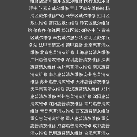
维修店查询
浦东区戴尔维修
闵行区戴尔修
理中心
嘉定戴尔维修
宝山区戴尔维修站
杨
浦区戴尔维修中心
长宁区戴尔维修
虹口区
戴尔维修
普陀区戴尔维修
静安区戴尔维修
站
修多多
修锋网
松江区戴尔服务中心
青浦
区戴尔维修
奉贤戴尔服务站
崇明区戴尔服
务站
法甲高清直播
德甲直播
北京惠普清灰
维修
北京惠普清灰维修
上海惠普清灰维修
广州惠普清灰维修
深圳惠普清灰维修
深圳
惠普清灰维修
杭州惠普清灰维修
南京惠普
清灰维修
南京惠普清灰维修
苏州惠普清灰
维修
苏州惠普清灰维修
天津惠普清灰维修
天津惠普清灰维修
武汉惠普清灰维修
郑州
惠普清灰维修
郑州惠普清灰维修
沈阳惠普
清灰维修
沈阳惠普清灰维修
青岛惠普清灰
维修
青岛惠普清灰维修
西安惠普清灰维修
重庆惠普清灰维修
重庆惠普清灰维修
重庆
惠普清灰维修
成都惠普清灰维修
成都惠普
清灰维修
昆明惠普清灰维修
合肥惠普清灰