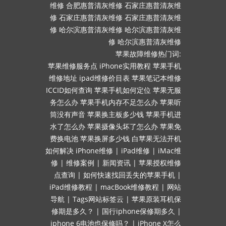
维修
合肥惠普清灰维修
石家庄惠普清灰维
修
石家庄惠普清灰维修
石家庄惠普清灰维
修
哈尔滨惠普清灰维修
哈尔滨惠普清灰维
修
哈尔滨惠普清灰维修
苹果故障维修热门词:
苹果维修服务点
iPhone实用教程
苹果手机
维修地址
ipad维修价目表
苹果笔记本维修
ICCID如何查询
苹果手机如何定位
苹果无服
务怎么办
苹果手机内存不足怎么办
苹果听
筒没有声音
苹果换主板多少钱
苹果手机进
水了怎么办
苹果摄像头坏了怎么办
苹果免
费换电池
苹果换屏多少钱
白苹果无法开机
如何解决
iPhone维修
|
iPad维修
|
iMac维
修
|
维修案例
|
新闻资讯
|
苹果授权维修
点查询
|
如何快速找回丢失的苹果手机
|
iPad维修教程
|
macBook维修教程
|
网站
导航
|
Tags网站标签云
|
苹果原装耳机保
修期是多久？
|
国行iphone保修期多久
|
iphone 6电池也保修吗？
|
iPhone X怎么