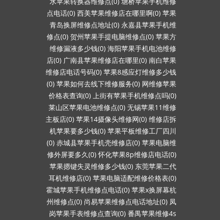
水苹果转换器维修点(0)
塘桥苹果手机维修
点电话(0)
西美苹果维修店在哪里啊(0)
苹果
青岛换屏维修点地址(0)
永嘉县苹果手机维
修点(0)
贺州苹果手提电脑维修点(0)
苹果方
维修漏液多少钱(0)
海阳苹果手机电池维修
店(0)
广南县苹果维修店在哪里(0)
南白苹果
维修店电话号码(0)
苹果8感应灯维修多少钱
(0)
苹果如何去线下维修服务(0)
网维修苹果
价格表查询(0)
上街有苹果手机维修点吗(0)
莱山区苹果电池维修点(0)
无锡苹果11维修
主板店(0)
苹果14摄像头维修网(0)
维修店拆
机苹果要多少钱(0)
苹果平板维修工厂四川
(0)
赤城县苹果手机壳维修店(0)
苹果电脑维
修外屏要多久(0)
怀化苹果8p维修店电话(0)
苹果摁键失灵维修多少钱(0)
东莞苹果二代
耳机维修店(0)
苹果电脑适配维修价格表(0)
霍城苹果手机维修点电话(0)
苹果x换屏幕杭
州维修点(0)
尚易苹果维修点电话地址(0)
凤
岗苹果手表维修点查询(0)
番禺苹果维修4s