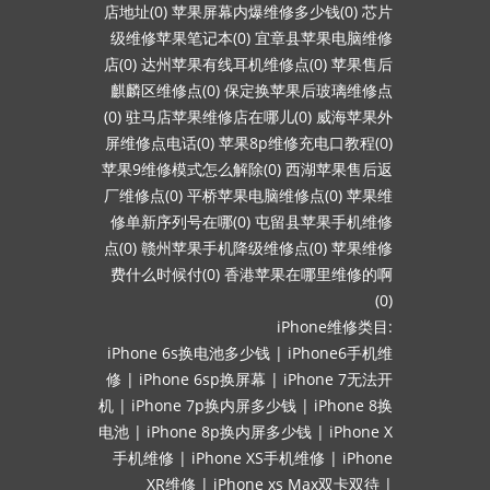
店地址(0)
苹果屏幕内爆维修多少钱(0)
芯片
级维修苹果笔记本(0)
宜章县苹果电脑维修
店(0)
达州苹果有线耳机维修点(0)
苹果售后
麒麟区维修点(0)
保定换苹果后玻璃维修点
(0)
驻马店苹果维修店在哪儿(0)
威海苹果外
屏维修点电话(0)
苹果8p维修充电口教程(0)
苹果9维修模式怎么解除(0)
西湖苹果售后返
厂维修点(0)
平桥苹果电脑维修点(0)
苹果维
修单新序列号在哪(0)
屯留县苹果手机维修
点(0)
赣州苹果手机降级维修点(0)
苹果维修
费什么时候付(0)
香港苹果在哪里维修的啊
(0)
iPhone维修类目:
iPhone 6s换电池多少钱
|
iPhone6手机维
修
|
iPhone 6sp换屏幕
|
iPhone 7无法开
机
|
iPhone 7p换内屏多少钱
|
iPhone 8换
电池
|
iPhone 8p换内屏多少钱
|
iPhone X
手机维修
|
iPhone XS手机维修
|
iPhone
XR维修
|
iPhone xs Max双卡双待
|