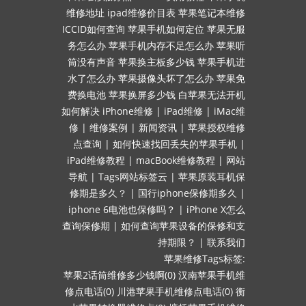
维修地址
ipad维修价目表
苹果笔记本维修
ICCID如何查询
苹果手机如何定位
苹果无服
务怎么办
苹果手机内存不足怎么办
苹果听
筒没有声音
苹果换主板多少钱
苹果手机进
水了怎么办
苹果摄像头坏了怎么办
苹果免
费换电池
苹果换屏多少钱
白苹果无法开机
如何解决
iPhone维修
|
iPad维修
|
iMac维
修
|
维修案例
|
新闻资讯
|
苹果授权维修
点查询
|
如何快速找回丢失的苹果手机
|
iPad维修教程
|
macBook维修教程
|
网站
导航
|
Tags网站标签云
|
苹果原装耳机保
修期是多久？
|
国行iphone保修期多久
|
iphone 6电池也保修吗？
|
iPhone X怎么
查询保修期
|
如何查询苹果设备的保修和支
持期限？
|
联系我们
苹果维修Tags标签:
苹果2话筒维修多少钱啊(0)
汉南苹果手机维
修点电话(0)
川港苹果手机维修点电话(0)
衡