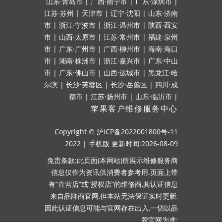
山东·青岛市
|
广西·南宁市
|
广东·深圳市
|
江苏·苏州
|
天津市
|
辽宁·沈阳
|
山东·济南
市
|
浙江·宁波市
|
浙江·温州市
|
陕西·西安
市
|
山西·太原市
|
江苏·常州市
|
福建·泉州
市
|
广东·广州市
|
广西·柳州市
|
海南·海口
市
|
湖南·株洲市
|
浙江·嘉兴市
|
广东·中山
市
|
广东·佛山市
|
山西·运城市
|
黑龙江·哈
尔滨
|
长沙·芙蓉区
|
长沙·岳麓区
|
四川·成
都市
|
江苏·扬州市
|
山东·临沂市
|
苹果客户维修服务中心
Copyright ©
沪ICP备2022001800号-11
2022
|
手机版
更新时间:2026-08-09
免责条款:此页面(本网站)所展示维修服务商
信息仅作为资讯供消费者参考用.页面上带
有“直营店”或“授权店”的维修商,其认证信息
来自品牌商官网,但本站无法保证实时更新,
因此认证信息可能与官网存在出入,一切以品
牌官网为准;