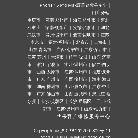
iPhone 15 Pro Max屏幕参数是多少
|
门店分站:
重庆市
|
河南·郑州市
|
浙江·杭州市
|
河北·
石家庄
|
湖南·衡阳市
|
安徽·合肥市
|
湖北·
武汉市
|
贵州·贵阳市
|
云南·昆明市
|
江苏·
南京市
|
福建·福州市
|
北京市
|
上海市
|
山东·青岛市
|
广西·南宁市
|
广东·深圳市
|
江苏·苏州
|
天津市
|
辽宁·沈阳
|
山东·济南
市
|
浙江·宁波市
|
浙江·温州市
|
陕西·西安
市
|
山西·太原市
|
江苏·常州市
|
福建·泉州
市
|
广东·广州市
|
广西·柳州市
|
海南·海口
市
|
湖南·株洲市
|
浙江·嘉兴市
|
广东·中山
市
|
广东·佛山市
|
山西·运城市
|
黑龙江·哈
尔滨
|
长沙·芙蓉区
|
长沙·岳麓区
|
四川·成
都市
|
江苏·扬州市
|
山东·临沂市
|
苹果客户维修服务中心
Copyright ©
沪ICP备2022001800号-11
2022
|
手机版
更新时间:2026-08-09