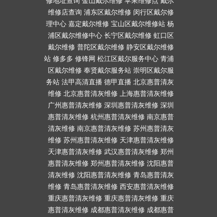
修地址查询
金山戴尔维修
苹果维修点
戴尔
维修店查询
浦东区戴尔维修
闵行区戴尔修
理中心
嘉定戴尔维修
宝山区戴尔维修站
杨
浦区戴尔维修中心
长宁区戴尔维修
虹口区
戴尔维修
普陀区戴尔维修
静安区戴尔维修
站
修多多
修锋网
松江区戴尔服务中心
青浦
区戴尔维修
奉贤戴尔服务站
崇明区戴尔服
务站
法甲高清直播
德甲直播
北京惠普清灰
维修
北京惠普清灰维修
上海惠普清灰维修
广州惠普清灰维修
深圳惠普清灰维修
深圳
惠普清灰维修
杭州惠普清灰维修
南京惠普
清灰维修
南京惠普清灰维修
苏州惠普清灰
维修
苏州惠普清灰维修
天津惠普清灰维修
天津惠普清灰维修
武汉惠普清灰维修
郑州
惠普清灰维修
郑州惠普清灰维修
沈阳惠普
清灰维修
沈阳惠普清灰维修
青岛惠普清灰
维修
青岛惠普清灰维修
西安惠普清灰维修
重庆惠普清灰维修
重庆惠普清灰维修
重庆
惠普清灰维修
成都惠普清灰维修
成都惠普