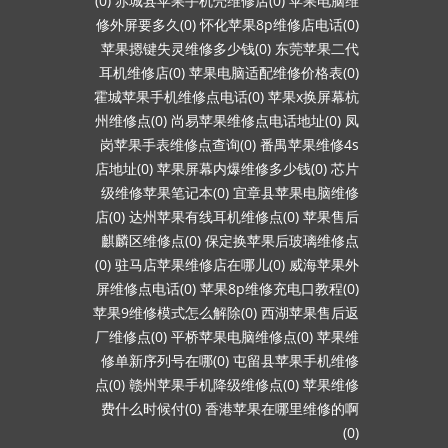
(0)
赤城县苹果手机壳维修店(0)
苹果电脑维
修外屏要多久(0)
怀化苹果8p维修店电话(0)
苹果摁键失灵维修多少钱(0)
东莞苹果二代
耳机维修店(0)
苹果电脑适配维修价格表(0)
霍城苹果手机维修点电话(0)
苹果x换屏幕杭
州维修点(0)
尚易苹果维修点电话地址(0)
凤
岗苹果手表维修点查询(0)
番禺苹果维修4s
店地址(0)
苹果屏幕内爆维修多少钱(0)
芯片
级维修苹果笔记本(0)
宜章县苹果电脑维修
店(0)
达州苹果有线耳机维修点(0)
苹果售后
麒麟区维修点(0)
保定换苹果后玻璃维修点
(0)
驻马店苹果维修店在哪儿(0)
威海苹果外
屏维修点电话(0)
苹果8p维修充电口教程(0)
苹果9维修模式怎么解除(0)
西湖苹果售后返
厂维修点(0)
平桥苹果电脑维修点(0)
苹果维
修单新序列号在哪(0)
屯留县苹果手机维修
点(0)
赣州苹果手机降级维修点(0)
苹果维修
费什么时候付(0)
香港苹果在哪里维修的啊
(0)