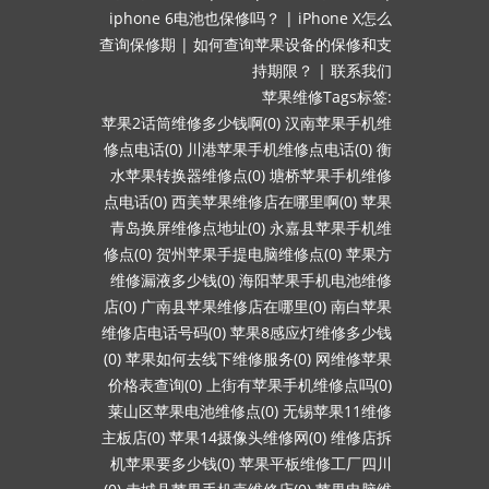
iphone 6电池也保修吗？
|
iPhone X怎么
查询保修期
|
如何查询苹果设备的保修和支
持期限？
|
联系我们
苹果维修Tags标签:
苹果2话筒维修多少钱啊(0)
汉南苹果手机维
修点电话(0)
川港苹果手机维修点电话(0)
衡
水苹果转换器维修点(0)
塘桥苹果手机维修
点电话(0)
西美苹果维修店在哪里啊(0)
苹果
青岛换屏维修点地址(0)
永嘉县苹果手机维
修点(0)
贺州苹果手提电脑维修点(0)
苹果方
维修漏液多少钱(0)
海阳苹果手机电池维修
店(0)
广南县苹果维修店在哪里(0)
南白苹果
维修店电话号码(0)
苹果8感应灯维修多少钱
(0)
苹果如何去线下维修服务(0)
网维修苹果
价格表查询(0)
上街有苹果手机维修点吗(0)
莱山区苹果电池维修点(0)
无锡苹果11维修
主板店(0)
苹果14摄像头维修网(0)
维修店拆
机苹果要多少钱(0)
苹果平板维修工厂四川