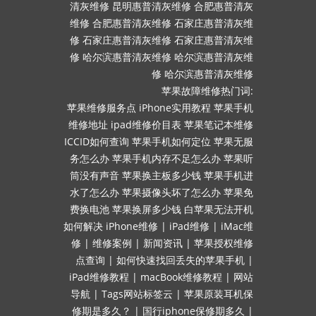
清灰维修
昆明惠普清灰维修
合肥惠普清灰
维修
合肥惠普清灰维修
石家庄惠普清灰维
修
石家庄惠普清灰维修
石家庄惠普清灰维
修
哈尔滨惠普清灰维修
哈尔滨惠普清灰维
修
哈尔滨惠普清灰维修
苹果故障维修热门词:
苹果维修服务点
iPhone实用教程
苹果手机
维修地址
ipad维修价目表
苹果笔记本维修
ICCID如何查询
苹果手机如何定位
苹果无服
务怎么办
苹果手机内存不足怎么办
苹果听
筒没有声音
苹果换主板多少钱
苹果手机进
水了怎么办
苹果摄像头坏了怎么办
苹果免
费换电池
苹果换屏多少钱
白苹果无法开机
如何解决
iPhone维修
|
iPad维修
|
iMac维
修
|
维修案例
|
新闻资讯
|
苹果授权维修
点查询
|
如何快速找回丢失的苹果手机
|
iPad维修教程
|
macBook维修教程
|
网站
导航
|
Tags网站标签云
|
苹果原装耳机保
修期是多久？
|
国行iphone保修期多久
|