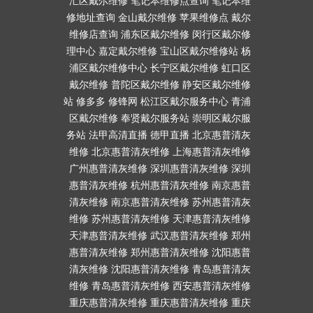
汇区戴尔维修
笔记本维修点查询
笔记本维
修地址查询
金山戴尔维修
苹果维修点
戴尔
维修店查询
浦东区戴尔维修
闵行区戴尔修
理中心
嘉定戴尔维修
宝山区戴尔维修站
杨
浦区戴尔维修中心
长宁区戴尔维修
虹口区
戴尔维修
普陀区戴尔维修
静安区戴尔维修
站
修多多
修锋网
松江区戴尔服务中心
青浦
区戴尔维修
奉贤戴尔服务站
崇明区戴尔服
务站
法甲高清直播
德甲直播
北京惠普清灰
维修
北京惠普清灰维修
上海惠普清灰维修
广州惠普清灰维修
深圳惠普清灰维修
深圳
惠普清灰维修
杭州惠普清灰维修
南京惠普
清灰维修
南京惠普清灰维修
苏州惠普清灰
维修
苏州惠普清灰维修
天津惠普清灰维修
天津惠普清灰维修
武汉惠普清灰维修
郑州
惠普清灰维修
郑州惠普清灰维修
沈阳惠普
清灰维修
沈阳惠普清灰维修
青岛惠普清灰
维修
青岛惠普清灰维修
西安惠普清灰维修
重庆惠普清灰维修
重庆惠普清灰维修
重庆