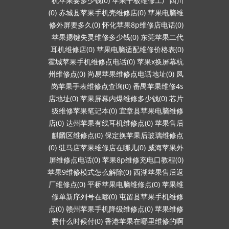
机苹果要多少钱(0)
苹果平板维修工厂四川
(0)
赤城县苹果手机壳维修店(0)
苹果电脑维
修外屏要多久(0)
怀化苹果8p维修店电话(0)
苹果摁键失灵维修多少钱(0)
东莞苹果二代
耳机维修店(0)
苹果电脑适配维修价格表(0)
霍城苹果手机维修点电话(0)
苹果x换屏幕杭
州维修点(0)
尚易苹果维修点电话地址(0)
凤
岗苹果手表维修点查询(0)
番禺苹果维修4s
店地址(0)
苹果屏幕内爆维修多少钱(0)
芯片
级维修苹果笔记本(0)
宜章县苹果电脑维修
店(0)
达州苹果有线耳机维修点(0)
苹果售后
麒麟区维修点(0)
保定换苹果后玻璃维修点
(0)
驻马店苹果维修店在哪儿(0)
威海苹果外
屏维修点电话(0)
苹果8p维修充电口教程(0)
苹果9维修模式怎么解除(0)
西湖苹果售后返
厂维修点(0)
平桥苹果电脑维修点(0)
苹果维
修单新序列号在哪(0)
屯留县苹果手机维修
点(0)
赣州苹果手机降级维修点(0)
苹果维修
费什么时候付(0)
香港苹果在哪里维修的啊