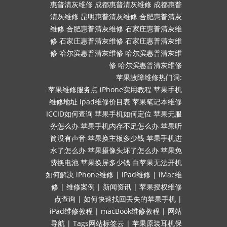
惠普清灰维修
成都惠普清灰维修
成都惠普
清灰维修
昆明惠普清灰维修
合肥惠普清灰
维修
合肥惠普清灰维修
石家庄惠普清灰维
修
石家庄惠普清灰维修
石家庄惠普清灰维
修
哈尔滨惠普清灰维修
哈尔滨惠普清灰维
修
哈尔滨惠普清灰维修
苹果故障维修热门词:
苹果维修服务点
iPhone实用教程
苹果手机
维修地址
ipad维修价目表
苹果笔记本维修
ICCID如何查询
苹果手机如何定位
苹果无服
务怎么办
苹果手机内存不足怎么办
苹果听
筒没有声音
苹果换主板多少钱
苹果手机进
水了怎么办
苹果摄像头坏了怎么办
苹果免
费换电池
苹果换屏多少钱
白苹果无法开机
如何解决
iPhone维修
|
iPad维修
|
iMac维
修
|
维修案例
|
新闻资讯
|
苹果授权维修
点查询
|
如何快速找回丢失的苹果手机
|
iPad维修教程
|
macBook维修教程
|
网站
导航
|
Tags网站标签云
|
苹果原装耳机保