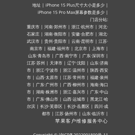
地址
|
iPhone 15 Plus尺寸大小是多少
|
iPhone 15 Pro Max屏幕参数是多少
|
门店分站:
重庆市
|
河南·郑州市
|
浙江·杭州市
|
河北·
石家庄
|
湖南·衡阳市
|
安徽·合肥市
|
湖北·
武汉市
|
贵州·贵阳市
|
云南·昆明市
|
江苏·
南京市
|
福建·福州市
|
北京市
|
上海市
|
山东·青岛市
|
广西·南宁市
|
广东·深圳市
|
江苏·苏州
|
天津市
|
辽宁·沈阳
|
山东·济南
市
|
浙江·宁波市
|
浙江·温州市
|
陕西·西安
市
|
山西·太原市
|
江苏·常州市
|
福建·泉州
市
|
广东·广州市
|
广西·柳州市
|
海南·海口
市
|
湖南·株洲市
|
浙江·嘉兴市
|
广东·中山
市
|
广东·佛山市
|
山西·运城市
|
黑龙江·哈
尔滨
|
长沙·芙蓉区
|
长沙·岳麓区
|
四川·成
都市
|
江苏·扬州市
|
山东·临沂市
|
苹果客户维修服务中心
Copyright ©
沪ICP备2022001800号-11