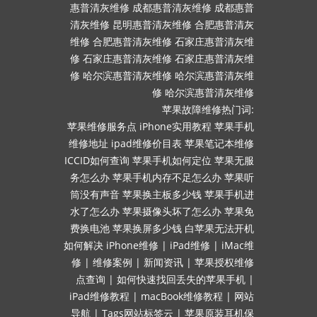
惠普清灰维修
成都惠普清灰维修
成都惠普
清灰维修
昆明惠普清灰维修
合肥惠普清灰
维修
合肥惠普清灰维修
石家庄惠普清灰维
修
石家庄惠普清灰维修
石家庄惠普清灰维
修
哈尔滨惠普清灰维修
哈尔滨惠普清灰维
修
哈尔滨惠普清灰维修
苹果故障维修热门词:
苹果维修服务点
iPhone实用教程
苹果手机
维修地址
ipad维修价目表
苹果笔记本维修
ICCID如何查询
苹果手机如何定位
苹果无服
务怎么办
苹果手机内存不足怎么办
苹果听
筒没有声音
苹果换主板多少钱
苹果手机进
水了怎么办
苹果摄像头坏了怎么办
苹果免
费换电池
苹果换屏多少钱
白苹果无法开机
如何解决
iPhone维修
|
iPad维修
|
iMac维
修
|
维修案例
|
新闻资讯
|
苹果授权维修
点查询
|
如何快速找回丢失的苹果手机
|
iPad维修教程
|
macBook维修教程
|
网站
导航
|
Tags网站标签云
|
苹果原装耳机保