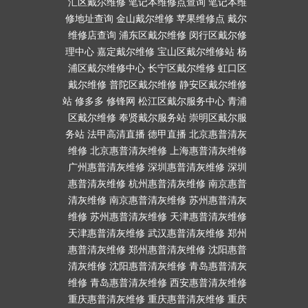
汇区戴尔维修
笔记本维修点查询
笔记本维
修地址查询
金山戴尔维修
苹果维修点
戴尔
维修店查询
浦东区戴尔维修
闵行区戴尔修
理中心
嘉定戴尔维修
宝山区戴尔维修站
杨
浦区戴尔维修中心
长宁区戴尔维修
虹口区
戴尔维修
普陀区戴尔维修
静安区戴尔维修
站
修多多
修锋网
松江区戴尔服务中心
青浦
区戴尔维修
奉贤戴尔服务站
崇明区戴尔服
务站
法甲高清直播
德甲直播
北京惠普清灰
维修
北京惠普清灰维修
上海惠普清灰维修
广州惠普清灰维修
深圳惠普清灰维修
深圳
惠普清灰维修
杭州惠普清灰维修
南京惠普
清灰维修
南京惠普清灰维修
苏州惠普清灰
维修
苏州惠普清灰维修
天津惠普清灰维修
天津惠普清灰维修
武汉惠普清灰维修
郑州
惠普清灰维修
郑州惠普清灰维修
沈阳惠普
清灰维修
沈阳惠普清灰维修
青岛惠普清灰
维修
青岛惠普清灰维修
西安惠普清灰维修
重庆惠普清灰维修
重庆惠普清灰维修
重庆