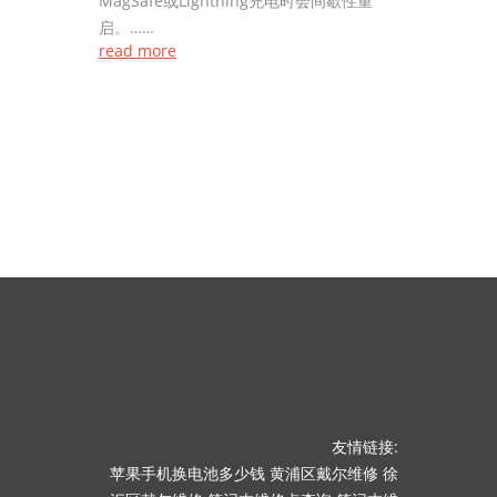
MagSafe或Lightning充电时会间歇性重
启。……
read more
友情链接:
苹果手机换电池多少钱
黄浦区戴尔维修
徐