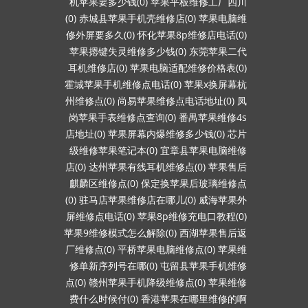
机苹果要多少钱(0)
苹果平板维修工厂四川
(0)
赤城县苹果手机壳维修店(0)
苹果电脑维
修外屏要多久(0)
怀化苹果8p维修店电话(0)
苹果摁键失灵维修多少钱(0)
东莞苹果二代
耳机维修店(0)
苹果电脑适配维修价格表(0)
霍城苹果手机维修点电话(0)
苹果x换屏幕杭
州维修点(0)
尚易苹果维修点电话地址(0)
凤
岗苹果手表维修点查询(0)
番禺苹果维修4s
店地址(0)
苹果屏幕内爆维修多少钱(0)
芯片
级维修苹果笔记本(0)
宜章县苹果电脑维修
店(0)
达州苹果有线耳机维修点(0)
苹果售后
麒麟区维修点(0)
保定换苹果后玻璃维修点
(0)
驻马店苹果维修店在哪儿(0)
威海苹果外
屏维修点电话(0)
苹果8p维修充电口教程(0)
苹果9维修模式怎么解除(0)
西湖苹果售后返
厂维修点(0)
平桥苹果电脑维修点(0)
苹果维
修单新序列号在哪(0)
屯留县苹果手机维修
点(0)
赣州苹果手机降级维修点(0)
苹果维修
费什么时候付(0)
香港苹果在哪里维修的啊