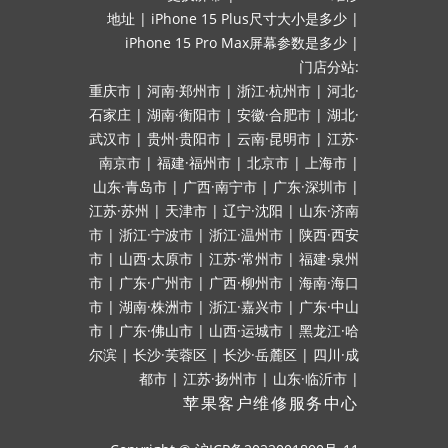
地址
|
iPhone 15 Plus尺寸大小是多少
|
iPhone 15 Pro Max屏幕参数是多少
|
门店分站:
重庆市
|
河南·郑州市
|
浙江·杭州市
|
河北·
石家庄
|
湖南·衡阳市
|
安徽·合肥市
|
湖北·
武汉市
|
贵州·贵阳市
|
云南·昆明市
|
江苏·
南京市
|
福建·福州市
|
北京市
|
上海市
|
山东·青岛市
|
广西·南宁市
|
广东·深圳市
|
江苏·苏州
|
天津市
|
辽宁·沈阳
|
山东·济南
市
|
浙江·宁波市
|
浙江·温州市
|
陕西·西安
市
|
山西·太原市
|
江苏·常州市
|
福建·泉州
市
|
广东·广州市
|
广西·柳州市
|
海南·海口
市
|
湖南·株洲市
|
浙江·嘉兴市
|
广东·中山
市
|
广东·佛山市
|
山西·运城市
|
黑龙江·哈
尔滨
|
长沙·芙蓉区
|
长沙·岳麓区
|
四川·成
都市
|
江苏·扬州市
|
山东·临沂市
|
苹果客户维修服务中心