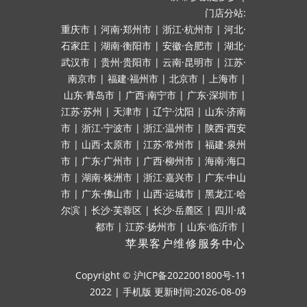
门店分站:
重庆市
|
河南·郑州市
|
浙江·杭州市
|
河北·
石家庄
|
湖南·衡阳市
|
安徽·合肥市
|
湖北·
武汉市
|
贵州·贵阳市
|
云南·昆明市
|
江苏·
南京市
|
福建·福州市
|
北京市
|
上海市
|
山东·青岛市
|
广西·南宁市
|
广东·深圳市
|
江苏·苏州
|
天津市
|
辽宁·沈阳
|
山东·济南
市
|
浙江·宁波市
|
浙江·温州市
|
陕西·西安
市
|
山西·太原市
|
江苏·常州市
|
福建·泉州
市
|
广东·广州市
|
广西·柳州市
|
海南·海口
市
|
湖南·株洲市
|
浙江·嘉兴市
|
广东·中山
市
|
广东·佛山市
|
山西·运城市
|
黑龙江·哈
尔滨
|
长沙·芙蓉区
|
长沙·岳麓区
|
四川·成
都市
|
江苏·扬州市
|
山东·临沂市
|
苹果客户维修服务中心
Copyright ©
沪ICP备2022001800号-11
2022
|
手机版
更新时间:2026-08-09