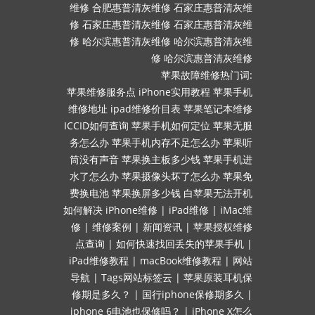
维修
合肥惠普清灰维修
石家庄惠普清灰维
修
石家庄惠普清灰维修
石家庄惠普清灰维
修
哈尔滨惠普清灰维修
哈尔滨惠普清灰维
修
哈尔滨惠普清灰维修
苹果故障维修热门词:
苹果维修服务点
iPhone实用教程
苹果手机
维修地址
ipad维修价目表
苹果笔记本维修
ICCID如何查询
苹果手机如何定位
苹果无服
务怎么办
苹果手机内存不足怎么办
苹果听
筒没有声音
苹果换主板多少钱
苹果手机进
水了怎么办
苹果摄像头坏了怎么办
苹果免
费换电池
苹果换屏多少钱
白苹果无法开机
如何解决
iPhone维修
|
iPad维修
|
iMac维
修
|
维修案例
|
新闻资讯
|
苹果授权维修
点查询
|
如何快速找回丢失的苹果手机
|
iPad维修教程
|
macBook维修教程
|
网站
导航
|
Tags网站标签云
|
苹果原装耳机保
修期是多久？
|
国行iphone保修期多久
|
iphone 6电池也保修吗？
|
iPhone X怎么