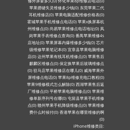
修外屏要多久(0)
怀化苹果8p维修店电话(0)
苹果摁键失灵维修多少钱(0)
东莞苹果二代
耳机维修店(0)
苹果电脑适配维修价格表(0)
霍城苹果手机维修点电话(0)
苹果x换屏幕杭
州维修点(0)
尚易苹果维修点电话地址(0)
凤
岗苹果手表维修点查询(0)
番禺苹果维修4s
店地址(0)
苹果屏幕内爆维修多少钱(0)
芯片
级维修苹果笔记本(0)
宜章县苹果电脑维修
店(0)
达州苹果有线耳机维修点(0)
苹果售后
麒麟区维修点(0)
保定换苹果后玻璃维修点
(0)
驻马店苹果维修店在哪儿(0)
威海苹果外
屏维修点电话(0)
苹果8p维修充电口教程(0)
苹果9维修模式怎么解除(0)
西湖苹果售后返
厂维修点(0)
平桥苹果电脑维修点(0)
苹果维
修单新序列号在哪(0)
屯留县苹果手机维修
点(0)
赣州苹果手机降级维修点(0)
苹果维修
费什么时候付(0)
香港苹果在哪里维修的啊
(0)
iPhone维修类目: