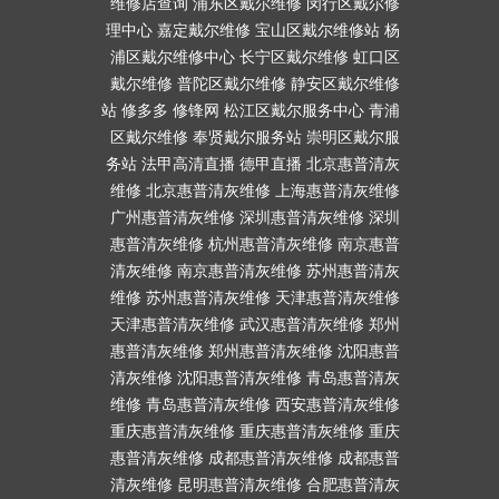
维修店查询
浦东区戴尔维修
闵行区戴尔修
理中心
嘉定戴尔维修
宝山区戴尔维修站
杨
浦区戴尔维修中心
长宁区戴尔维修
虹口区
戴尔维修
普陀区戴尔维修
静安区戴尔维修
站
修多多
修锋网
松江区戴尔服务中心
青浦
区戴尔维修
奉贤戴尔服务站
崇明区戴尔服
务站
法甲高清直播
德甲直播
北京惠普清灰
维修
北京惠普清灰维修
上海惠普清灰维修
广州惠普清灰维修
深圳惠普清灰维修
深圳
惠普清灰维修
杭州惠普清灰维修
南京惠普
清灰维修
南京惠普清灰维修
苏州惠普清灰
维修
苏州惠普清灰维修
天津惠普清灰维修
天津惠普清灰维修
武汉惠普清灰维修
郑州
惠普清灰维修
郑州惠普清灰维修
沈阳惠普
清灰维修
沈阳惠普清灰维修
青岛惠普清灰
维修
青岛惠普清灰维修
西安惠普清灰维修
重庆惠普清灰维修
重庆惠普清灰维修
重庆
惠普清灰维修
成都惠普清灰维修
成都惠普
清灰维修
昆明惠普清灰维修
合肥惠普清灰