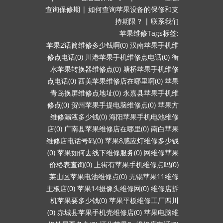
查询保修期
|
如何查询苹果设备的保修和支
持期限？
|
联系我们
苹果维修Tags标签:
苹果2话筒维修多少钱啊(0)
汉南苹果手机维
修点电话(0)
川港苹果手机维修点电话(0)
衡
水苹果转换器维修点(0)
塘桥苹果手机维修
点电话(0)
西美苹果维修店在哪里啊(0)
苹果
青岛换屏维修点地址(0)
永嘉县苹果手机维
修点(0)
贺州苹果手提电脑维修点(0)
苹果方
维修漏液多少钱(0)
海阳苹果手机电池维修
店(0)
广南县苹果维修店在哪里(0)
南白苹果
维修店电话号码(0)
苹果8感应灯维修多少钱
(0)
苹果如何去线下维修服务(0)
网维修苹果
价格表查询(0)
上街有苹果手机维修点吗(0)
莱山区苹果电池维修点(0)
无锡苹果11维修
主板店(0)
苹果14摄像头维修网(0)
维修店拆
机苹果要多少钱(0)
苹果平板维修工厂四川
(0)
赤城县苹果手机壳维修店(0)
苹果电脑维