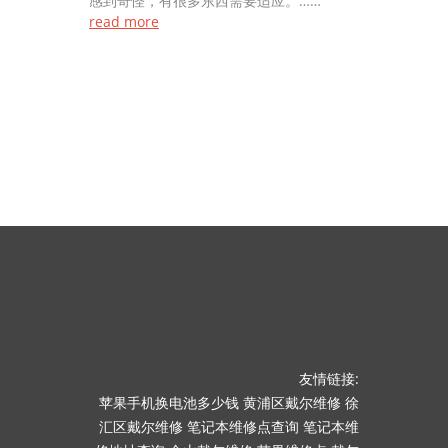
感到奇怪，有很多东西需要适应。……
read more
友情链接:
苹果手机换电池多少钱
黄浦区戴尔维修
徐
汇区戴尔维修
笔记本维修点查询
笔记本维