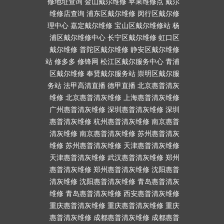
修地址查询
金山戴尔维修
苹果维修点
戴尔
维修店查询
浦东区戴尔维修
闵行区戴尔修
理中心
嘉定戴尔维修
宝山区戴尔维修站
杨
浦区戴尔维修中心
长宁区戴尔维修
虹口区
戴尔维修
普陀区戴尔维修
静安区戴尔维修
站
修多多
修锋网
松江区戴尔服务中心
青浦
区戴尔维修
奉贤戴尔服务站
崇明区戴尔服
务站
法甲高清直播
德甲直播
北京惠普清灰
维修
北京惠普清灰维修
上海惠普清灰维修
广州惠普清灰维修
深圳惠普清灰维修
深圳
惠普清灰维修
杭州惠普清灰维修
南京惠普
清灰维修
南京惠普清灰维修
苏州惠普清灰
维修
苏州惠普清灰维修
天津惠普清灰维修
天津惠普清灰维修
武汉惠普清灰维修
郑州
惠普清灰维修
郑州惠普清灰维修
沈阳惠普
清灰维修
沈阳惠普清灰维修
青岛惠普清灰
维修
青岛惠普清灰维修
西安惠普清灰维修
重庆惠普清灰维修
重庆惠普清灰维修
重庆
惠普清灰维修
成都惠普清灰维修
成都惠普