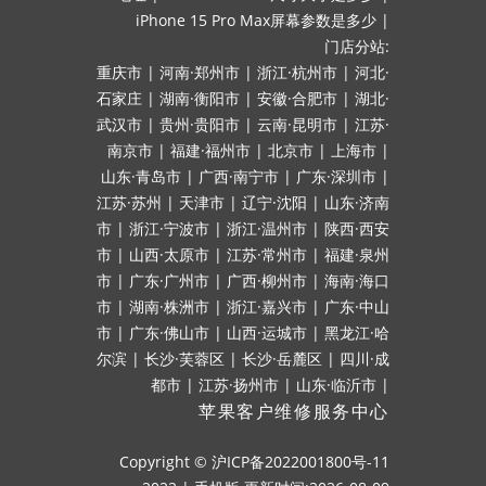
iPhone 15 Pro Max屏幕参数是多少
|
门店分站:
重庆市
|
河南·郑州市
|
浙江·杭州市
|
河北·
石家庄
|
湖南·衡阳市
|
安徽·合肥市
|
湖北·
武汉市
|
贵州·贵阳市
|
云南·昆明市
|
江苏·
南京市
|
福建·福州市
|
北京市
|
上海市
|
山东·青岛市
|
广西·南宁市
|
广东·深圳市
|
江苏·苏州
|
天津市
|
辽宁·沈阳
|
山东·济南
市
|
浙江·宁波市
|
浙江·温州市
|
陕西·西安
市
|
山西·太原市
|
江苏·常州市
|
福建·泉州
市
|
广东·广州市
|
广西·柳州市
|
海南·海口
市
|
湖南·株洲市
|
浙江·嘉兴市
|
广东·中山
市
|
广东·佛山市
|
山西·运城市
|
黑龙江·哈
尔滨
|
长沙·芙蓉区
|
长沙·岳麓区
|
四川·成
都市
|
江苏·扬州市
|
山东·临沂市
|
苹果客户维修服务中心
Copyright ©
沪ICP备2022001800号-11