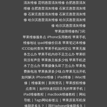
清灰维修
昆明惠普清灰维修
合肥惠普清灰
维修
合肥惠普清灰维修
石家庄惠普清灰维
修
石家庄惠普清灰维修
石家庄惠普清灰维
修
哈尔滨惠普清灰维修
哈尔滨惠普清灰维
修
哈尔滨惠普清灰维修
苹果故障维修热门词:
苹果维修服务点
iPhone实用教程
苹果手机
维修地址
ipad维修价目表
苹果笔记本维修
ICCID如何查询
苹果手机如何定位
苹果无服
务怎么办
苹果手机内存不足怎么办
苹果听
筒没有声音
苹果换主板多少钱
苹果手机进
水了怎么办
苹果摄像头坏了怎么办
苹果免
费换电池
苹果换屏多少钱
白苹果无法开机
如何解决
iPhone维修
|
iPad维修
|
iMac维
修
|
维修案例
|
新闻资讯
|
苹果授权维修
点查询
|
如何快速找回丢失的苹果手机
|
iPad维修教程
|
macBook维修教程
|
网站
导航
|
Tags网站标签云
|
苹果原装耳机保
修期是多久？
|
国行iphone保修期多久
|