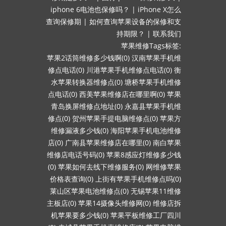
iphone 6电池也保修吗？
|
iPhone X怎么
查询保修期
|
如何查询苹果设备的保修和支
持期限？
|
联系我们
苹果维修Tags标签:
苹果2话筒维修多少钱啊(0)
汉南苹果手机维
修点电话(0)
川港苹果手机维修点电话(0)
衡
水苹果转换器维修点(0)
塘桥苹果手机维修
点电话(0)
西美苹果维修店在哪里啊(0)
苹果
青岛换屏维修点地址(0)
永嘉县苹果手机维
修点(0)
贺州苹果手提电脑维修点(0)
苹果方
维修漏液多少钱(0)
海阳苹果手机电池维修
店(0)
广南县苹果维修店在哪里(0)
南白苹果
维修店电话号码(0)
苹果8感应灯维修多少钱
(0)
苹果如何去线下维修服务(0)
网维修苹果
价格表查询(0)
上街有苹果手机维修点吗(0)
莱山区苹果电池维修点(0)
无锡苹果11维修
主板店(0)
苹果14摄像头维修网(0)
维修店拆
机苹果要多少钱(0)
苹果平板维修工厂四川