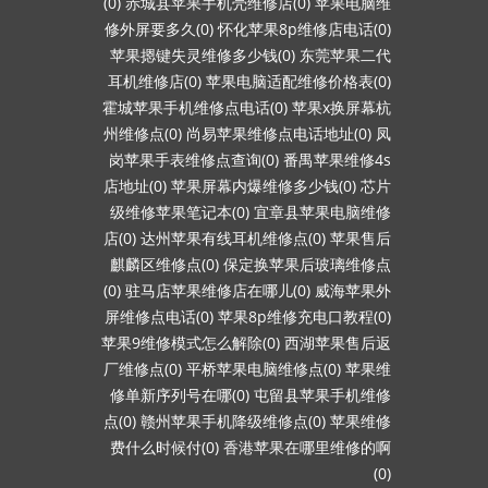
(0)
赤城县苹果手机壳维修店(0)
苹果电脑维
修外屏要多久(0)
怀化苹果8p维修店电话(0)
苹果摁键失灵维修多少钱(0)
东莞苹果二代
耳机维修店(0)
苹果电脑适配维修价格表(0)
霍城苹果手机维修点电话(0)
苹果x换屏幕杭
州维修点(0)
尚易苹果维修点电话地址(0)
凤
岗苹果手表维修点查询(0)
番禺苹果维修4s
店地址(0)
苹果屏幕内爆维修多少钱(0)
芯片
级维修苹果笔记本(0)
宜章县苹果电脑维修
店(0)
达州苹果有线耳机维修点(0)
苹果售后
麒麟区维修点(0)
保定换苹果后玻璃维修点
(0)
驻马店苹果维修店在哪儿(0)
威海苹果外
屏维修点电话(0)
苹果8p维修充电口教程(0)
苹果9维修模式怎么解除(0)
西湖苹果售后返
厂维修点(0)
平桥苹果电脑维修点(0)
苹果维
修单新序列号在哪(0)
屯留县苹果手机维修
点(0)
赣州苹果手机降级维修点(0)
苹果维修
费什么时候付(0)
香港苹果在哪里维修的啊
(0)