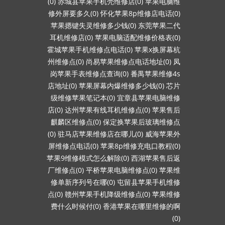
(0)
赤城县苹果手机壳维修店(0)
苹果电脑维
修外屏要多久(0)
怀化苹果8p维修店电话(0)
苹果摁键失灵维修多少钱(0)
东莞苹果二代
耳机维修店(0)
苹果电脑适配维修价格表(0)
霍城苹果手机维修点电话(0)
苹果x换屏幕杭
州维修点(0)
尚易苹果维修点电话地址(0)
凤
岗苹果手表维修点查询(0)
番禺苹果维修4s
店地址(0)
苹果屏幕内爆维修多少钱(0)
芯片
级维修苹果笔记本(0)
宜章县苹果电脑维修
店(0)
达州苹果有线耳机维修点(0)
苹果售后
麒麟区维修点(0)
保定换苹果后玻璃维修点
(0)
驻马店苹果维修店在哪儿(0)
威海苹果外
屏维修点电话(0)
苹果8p维修充电口教程(0)
苹果9维修模式怎么解除(0)
西湖苹果售后返
厂维修点(0)
平桥苹果电脑维修点(0)
苹果维
修单新序列号在哪(0)
屯留县苹果手机维修
点(0)
赣州苹果手机降级维修点(0)
苹果维修
费什么时候付(0)
香港苹果在哪里维修的啊
(0)