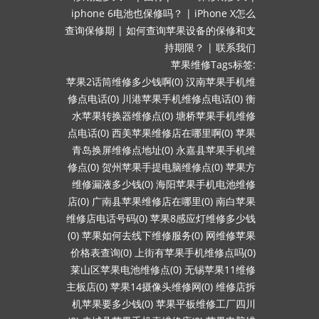
iphone 6电池也保修吗？
|
iPhone X怎么
查询保修期
|
如何查询苹果设备的保修和支
持期限？
|
联系我们
苹果维修Tags标签:
苹果2话筒维修多少钱啊(0)
汉南苹果手机维
修点电话(0)
川港苹果手机维修点电话(0)
衡
水苹果转换器维修点(0)
塘桥苹果手机维修
点电话(0)
西美苹果维修店在哪里啊(0)
苹果
青岛换屏维修点地址(0)
永嘉县苹果手机维
修点(0)
贺州苹果手提电脑维修点(0)
苹果方
维修漏液多少钱(0)
海阳苹果手机电池维修
店(0)
广南县苹果维修店在哪里(0)
南白苹果
维修店电话号码(0)
苹果8感应灯维修多少钱
(0)
苹果如何去线下维修服务(0)
网维修苹果
价格表查询(0)
上街有苹果手机维修点吗(0)
莱山区苹果电池维修点(0)
无锡苹果11维修
主板店(0)
苹果14摄像头维修网(0)
维修店拆
机苹果要多少钱(0)
苹果平板维修工厂四川