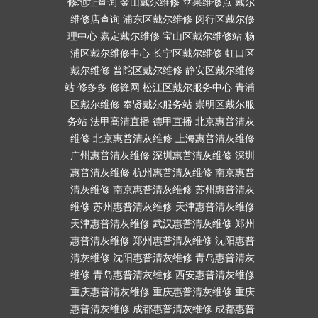
修地址查询
金山戴尔维修
苹果维修点
戴尔
维修店查询
浦东区戴尔维修
闵行区戴尔修
理中心
嘉定戴尔维修
宝山区戴尔维修站
杨
浦区戴尔维修中心
长宁区戴尔维修
虹口区
戴尔维修
普陀区戴尔维修
静安区戴尔维修
站
修多多
修锋网
松江区戴尔服务中心
青浦
区戴尔维修
奉贤戴尔服务站
崇明区戴尔服
务站
法甲高清直播
德甲直播
北京惠普清灰
维修
北京惠普清灰维修
上海惠普清灰维修
广州惠普清灰维修
深圳惠普清灰维修
深圳
惠普清灰维修
杭州惠普清灰维修
南京惠普
清灰维修
南京惠普清灰维修
苏州惠普清灰
维修
苏州惠普清灰维修
天津惠普清灰维修
天津惠普清灰维修
武汉惠普清灰维修
郑州
惠普清灰维修
郑州惠普清灰维修
沈阳惠普
清灰维修
沈阳惠普清灰维修
青岛惠普清灰
维修
青岛惠普清灰维修
西安惠普清灰维修
重庆惠普清灰维修
重庆惠普清灰维修
重庆
惠普清灰维修
成都惠普清灰维修
成都惠普