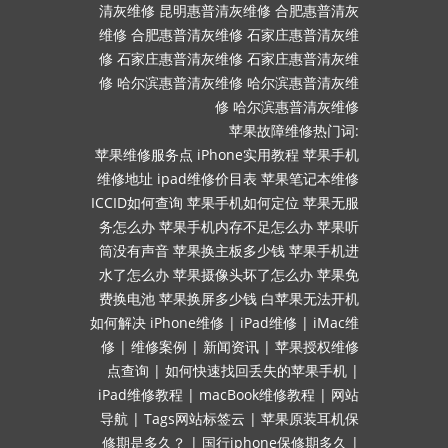
清灰维修
昆明惠普清灰维修
合肥惠普清灰
维修
合肥惠普清灰维修
石家庄惠普清灰维
修
石家庄惠普清灰维修
石家庄惠普清灰维
修
哈尔滨惠普清灰维修
哈尔滨惠普清灰维
修
哈尔滨惠普清灰维修
苹果故障维修热门词:
苹果维修服务点
iPhone实用教程
苹果手机
维修地址
ipad维修价目表
苹果笔记本维修
ICCID如何查询
苹果手机如何定位
苹果无服
务怎么办
苹果手机内存不足怎么办
苹果听
筒没有声音
苹果换主板多少钱
苹果手机进
水了怎么办
苹果摄像头坏了怎么办
苹果免
费换电池
苹果换屏多少钱
白苹果无法开机
如何解决
iPhone维修
|
iPad维修
|
iMac维
修
|
维修案例
|
新闻资讯
|
苹果授权维修
点查询
|
如何快速找回丢失的苹果手机
|
iPad维修教程
|
macBook维修教程
|
网站
导航
|
Tags网站标签云
|
苹果原装耳机保
修期是多久？
|
国行iphone保修期多久
|