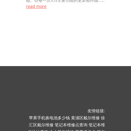
能。但每一次iOS主要功能的更新都伴随……
read more
友情链接:
苹果手机换电池多少钱
黄浦区戴尔维修
徐
汇区戴尔维修
笔记本维修点查询
笔记本维