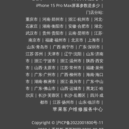
iPhone 15 Pro Max屏幕参数是多少
|
门店分站:
重庆市
|
河南·郑州市
|
浙江·杭州市
|
河北·
石家庄
|
湖南·衡阳市
|
安徽·合肥市
|
湖北·
武汉市
|
贵州·贵阳市
|
云南·昆明市
|
江苏·
南京市
|
福建·福州市
|
北京市
|
上海市
|
山东·青岛市
|
广西·南宁市
|
广东·深圳市
|
江苏·苏州
|
天津市
|
辽宁·沈阳
|
山东·济南
市
|
浙江·宁波市
|
浙江·温州市
|
陕西·西安
市
|
山西·太原市
|
江苏·常州市
|
福建·泉州
市
|
广东·广州市
|
广西·柳州市
|
海南·海口
市
|
湖南·株洲市
|
浙江·嘉兴市
|
广东·中山
市
|
广东·佛山市
|
山西·运城市
|
黑龙江·哈
尔滨
|
长沙·芙蓉区
|
长沙·岳麓区
|
四川·成
都市
|
江苏·扬州市
|
山东·临沂市
|
苹果客户维修服务中心
Copyright ©
沪ICP备2022001800号-11