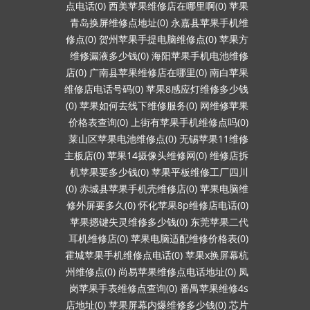
点电话(0)
西美苹果维修店在哪里啊(0)
苹果
青岛换屏维修点地址(0)
永嘉县苹果手机维
修点(0)
贺州苹果手提电脑维修点(0)
苹果方
维修漏液多少钱(0)
海阳苹果手机电池维修
店(0)
广南县苹果维修店在哪里(0)
南白苹果
维修店电话号码(0)
苹果8感应灯维修多少钱
(0)
苹果如何去线下维修服务(0)
网维修苹果
价格表查询(0)
上街有苹果手机维修点吗(0)
莱山区苹果电池维修点(0)
无锡苹果11维修
主板店(0)
苹果14摄像头维修网(0)
维修店拆
机苹果要多少钱(0)
苹果平板维修工厂四川
(0)
赤城县苹果手机壳维修店(0)
苹果电脑维
修外屏要多久(0)
怀化苹果8p维修店电话(0)
苹果摁键失灵维修多少钱(0)
东莞苹果二代
耳机维修店(0)
苹果电脑适配维修价格表(0)
霍城苹果手机维修点电话(0)
苹果x换屏幕杭
州维修点(0)
尚易苹果维修点电话地址(0)
凤
岗苹果手表维修点查询(0)
番禺苹果维修4s
店地址(0)
苹果屏幕内爆维修多少钱(0)
芯片