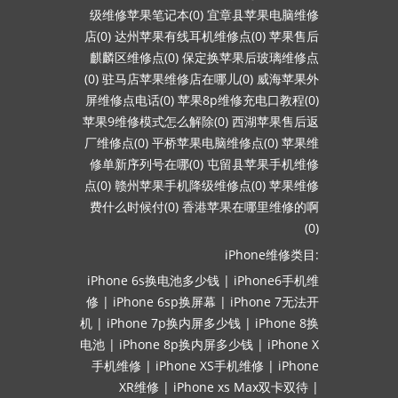
级维修苹果笔记本(0)
宜章县苹果电脑维修
店(0)
达州苹果有线耳机维修点(0)
苹果售后
麒麟区维修点(0)
保定换苹果后玻璃维修点
(0)
驻马店苹果维修店在哪儿(0)
威海苹果外
屏维修点电话(0)
苹果8p维修充电口教程(0)
苹果9维修模式怎么解除(0)
西湖苹果售后返
厂维修点(0)
平桥苹果电脑维修点(0)
苹果维
修单新序列号在哪(0)
屯留县苹果手机维修
点(0)
赣州苹果手机降级维修点(0)
苹果维修
费什么时候付(0)
香港苹果在哪里维修的啊
(0)
iPhone维修类目:
iPhone 6s换电池多少钱
|
iPhone6手机维
修
|
iPhone 6sp换屏幕
|
iPhone 7无法开
机
|
iPhone 7p换内屏多少钱
|
iPhone 8换
电池
|
iPhone 8p换内屏多少钱
|
iPhone X
手机维修
|
iPhone XS手机维修
|
iPhone
XR维修
|
iPhone xs Max双卡双待
|