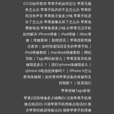
ICCID如何查询
苹果手机如何定位
苹果无服
务怎么办
苹果手机内存不足怎么办
苹果听
筒没有声音
苹果换主板多少钱
苹果手机进
水了怎么办
苹果摄像头坏了怎么办
苹果免
费换电池
苹果换屏多少钱
白苹果无法开机
如何解决
iPhone维修
|
iPad维修
|
iMac维
修
|
维修案例
|
新闻资讯
|
苹果授权维修
点查询
|
如何快速找回丢失的苹果手机
|
iPad维修教程
|
macBook维修教程
|
网站
导航
|
Tags网站标签云
|
苹果原装耳机保
修期是多久？
|
国行iphone保修期多久
|
iphone 6电池也保修吗？
|
iPhone X怎么
查询保修期
|
如何查询苹果设备的保修和支
持期限？
|
联系我们
苹果维修Tags标签:
苹果2话筒维修多少钱啊(0)
汉南苹果手机维
修点电话(0)
川港苹果手机维修点电话(0)
衡
水苹果转换器维修点(0)
塘桥苹果手机维修