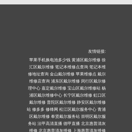
友情链接:
苹果手机换电池多少钱
黄浦区戴尔维修
徐
汇区戴尔维修
笔记本维修点查询
笔记本维
修地址查询
金山戴尔维修
苹果维修点
戴尔
维修店查询
浦东区戴尔维修
闵行区戴尔修
理中心
嘉定戴尔维修
宝山区戴尔维修站
杨
浦区戴尔维修中心
长宁区戴尔维修
虹口区
戴尔维修
普陀区戴尔维修
静安区戴尔维修
站
修多多
修锋网
松江区戴尔服务中心
青浦
区戴尔维修
奉贤戴尔服务站
崇明区戴尔服
务站
法甲高清直播
德甲直播
北京惠普清灰
维修
北京惠普清灰维修
上海惠普清灰维修