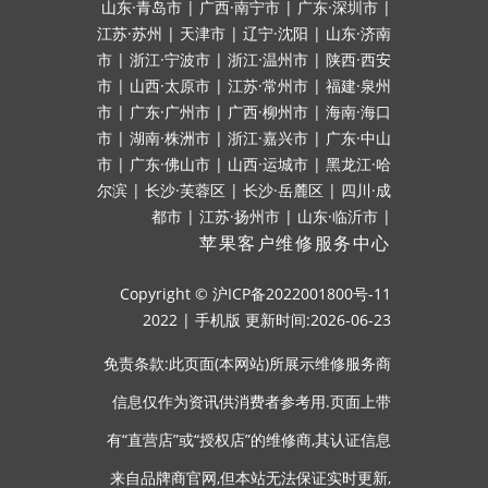
山东·青岛市
|
广西·南宁市
|
广东·深圳市
|
江苏·苏州
|
天津市
|
辽宁·沈阳
|
山东·济南
市
|
浙江·宁波市
|
浙江·温州市
|
陕西·西安
市
|
山西·太原市
|
江苏·常州市
|
福建·泉州
市
|
广东·广州市
|
广西·柳州市
|
海南·海口
市
|
湖南·株洲市
|
浙江·嘉兴市
|
广东·中山
市
|
广东·佛山市
|
山西·运城市
|
黑龙江·哈
尔滨
|
长沙·芙蓉区
|
长沙·岳麓区
|
四川·成
都市
|
江苏·扬州市
|
山东·临沂市
|
苹果客户维修服务中心
Copyright ©
沪ICP备2022001800号-11
2022
|
手机版
更新时间:2026-06-23
免责条款:此页面(本网站)所展示维修服务商
信息仅作为资讯供消费者参考用.页面上带
有“直营店”或“授权店”的维修商,其认证信息
来自品牌商官网,但本站无法保证实时更新,