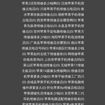
苹果2话筒维修多少钱啊(0)
汉南苹果手机维
修点电话(0)
川港苹果手机维修点电话(0)
衡
水苹果转换器维修点(0)
塘桥苹果手机维修
点电话(0)
西美苹果维修店在哪里啊(0)
苹果
青岛换屏维修点地址(0)
永嘉县苹果手机维
修点(0)
贺州苹果手提电脑维修点(0)
苹果方
维修漏液多少钱(0)
海阳苹果手机电池维修
店(0)
广南县苹果维修店在哪里(0)
南白苹果
维修店电话号码(0)
苹果8感应灯维修多少钱
(0)
苹果如何去线下维修服务(0)
网维修苹果
价格表查询(0)
上街有苹果手机维修点吗(0)
莱山区苹果电池维修点(0)
无锡苹果11维修
主板店(0)
苹果14摄像头维修网(0)
维修店拆
机苹果要多少钱(0)
苹果平板维修工厂四川
(0)
赤城县苹果手机壳维修店(0)
苹果电脑维
修外屏要多久(0)
怀化苹果8p维修店电话(0)
苹果摁键失灵维修多少钱(0)
东莞苹果二代
耳机维修店(0)
苹果电脑适配维修价格表(0)
霍城苹果手机维修点电话(0)
苹果x换屏幕杭