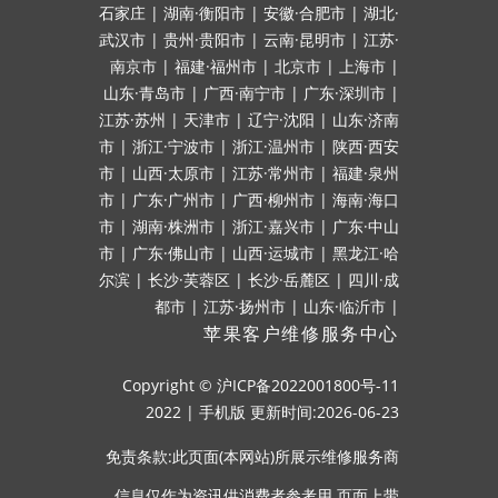
石家庄
|
湖南·衡阳市
|
安徽·合肥市
|
湖北·
武汉市
|
贵州·贵阳市
|
云南·昆明市
|
江苏·
南京市
|
福建·福州市
|
北京市
|
上海市
|
山东·青岛市
|
广西·南宁市
|
广东·深圳市
|
江苏·苏州
|
天津市
|
辽宁·沈阳
|
山东·济南
市
|
浙江·宁波市
|
浙江·温州市
|
陕西·西安
市
|
山西·太原市
|
江苏·常州市
|
福建·泉州
市
|
广东·广州市
|
广西·柳州市
|
海南·海口
市
|
湖南·株洲市
|
浙江·嘉兴市
|
广东·中山
市
|
广东·佛山市
|
山西·运城市
|
黑龙江·哈
尔滨
|
长沙·芙蓉区
|
长沙·岳麓区
|
四川·成
都市
|
江苏·扬州市
|
山东·临沂市
|
苹果客户维修服务中心
Copyright ©
沪ICP备2022001800号-11
2022
|
手机版
更新时间:2026-06-23
免责条款:此页面(本网站)所展示维修服务商
信息仅作为资讯供消费者参考用.页面上带