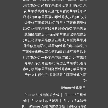
州维修点(0)
尚易苹果维修点电话地址(0)
凤
岗苹果手表维修点查询(0)
番禺苹果维修4s
店地址(0)
苹果屏幕内爆维修多少钱(0)
芯片
级维修苹果笔记本(0)
宜章县苹果电脑维修
店(0)
达州苹果有线耳机维修点(0)
苹果售后
麒麟区维修点(0)
保定换苹果后玻璃维修点
(0)
驻马店苹果维修店在哪儿(0)
威海苹果外
屏维修点电话(0)
苹果8p维修充电口教程(0)
苹果9维修模式怎么解除(0)
西湖苹果售后返
厂维修点(0)
平桥苹果电脑维修点(0)
苹果维
修单新序列号在哪(0)
屯留县苹果手机维修
点(0)
赣州苹果手机降级维修点(0)
苹果维修
费什么时候付(0)
香港苹果在哪里维修的啊
(0)
iPhone维修类目:
iPhone 6s换电池多少钱
|
iPhone6手机维
修
|
iPhone 6sp换屏幕
|
iPhone 7无法开
机
|
iPhone 7p换内屏多少钱
|
iPhone 8换