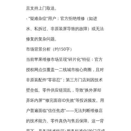
且支持上门取送。
- “疑难杂症”用户：官方拒绝维修（如进
水、私拆过、非原装屏导致的故障）或无法
修复的复杂问题。
市场背景分析（约150字）
当前苹果维修市场呈现“碎片化”特征：官方
授权网点仅覆盖一二线城市核心商圈，且对
非原装配件“零容忍”；第三方门店则因技术
壁垒低、零件供应链混乱，导致“换外屏却
弄坏内屏”“修完面容ID失效”等投诉频发。用
户普遍面临“信任焦虑”——无法判断维修店
的技术能力、零件真伪与售后保障。这一背
景下，具备“技术纵深+服务标准化”的门店成