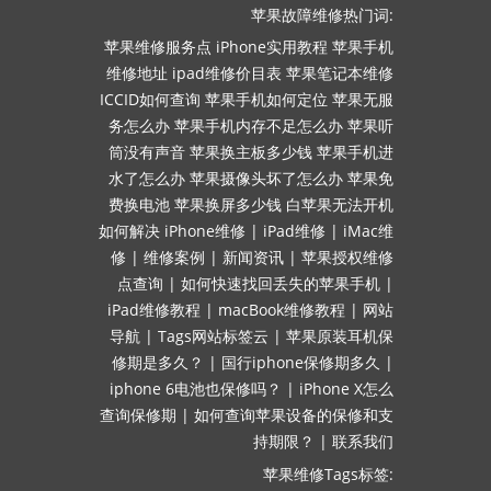
苹果故障维修热门词:
苹果维修服务点
iPhone实用教程
苹果手机
维修地址
ipad维修价目表
苹果笔记本维修
ICCID如何查询
苹果手机如何定位
苹果无服
务怎么办
苹果手机内存不足怎么办
苹果听
筒没有声音
苹果换主板多少钱
苹果手机进
水了怎么办
苹果摄像头坏了怎么办
苹果免
费换电池
苹果换屏多少钱
白苹果无法开机
如何解决
iPhone维修
|
iPad维修
|
iMac维
修
|
维修案例
|
新闻资讯
|
苹果授权维修
点查询
|
如何快速找回丢失的苹果手机
|
iPad维修教程
|
macBook维修教程
|
网站
导航
|
Tags网站标签云
|
苹果原装耳机保
修期是多久？
|
国行iphone保修期多久
|
iphone 6电池也保修吗？
|
iPhone X怎么
查询保修期
|
如何查询苹果设备的保修和支
持期限？
|
联系我们
苹果维修Tags标签: