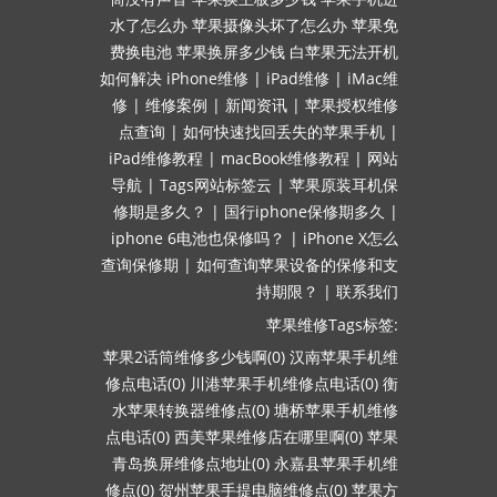
水了怎么办
苹果摄像头坏了怎么办
苹果免
费换电池
苹果换屏多少钱
白苹果无法开机
如何解决
iPhone维修
|
iPad维修
|
iMac维
修
|
维修案例
|
新闻资讯
|
苹果授权维修
点查询
|
如何快速找回丢失的苹果手机
|
iPad维修教程
|
macBook维修教程
|
网站
导航
|
Tags网站标签云
|
苹果原装耳机保
修期是多久？
|
国行iphone保修期多久
|
iphone 6电池也保修吗？
|
iPhone X怎么
查询保修期
|
如何查询苹果设备的保修和支
持期限？
|
联系我们
苹果维修Tags标签:
苹果2话筒维修多少钱啊(0)
汉南苹果手机维
修点电话(0)
川港苹果手机维修点电话(0)
衡
水苹果转换器维修点(0)
塘桥苹果手机维修
点电话(0)
西美苹果维修店在哪里啊(0)
苹果
青岛换屏维修点地址(0)
永嘉县苹果手机维
修点(0)
贺州苹果手提电脑维修点(0)
苹果方