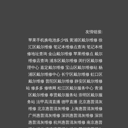
友情链接:
苹果手机换电池多少钱
黄浦区戴尔维修
徐
汇区戴尔维修
笔记本维修点查询
笔记本维
修地址查询
金山戴尔维修
苹果维修点
戴尔
维修店查询
浦东区戴尔维修
闵行区戴尔修
理中心
嘉定戴尔维修
宝山区戴尔维修站
杨
浦区戴尔维修中心
长宁区戴尔维修
虹口区
戴尔维修
普陀区戴尔维修
静安区戴尔维修
站
修多多
修锋网
松江区戴尔服务中心
青浦
区戴尔维修
奉贤戴尔服务站
崇明区戴尔服
务站
法甲高清直播
德甲直播
北京惠普清灰
维修
北京惠普清灰维修
上海惠普清灰维修
广州惠普清灰维修
深圳惠普清灰维修
深圳
惠普清灰维修
杭州惠普清灰维修
南京惠普