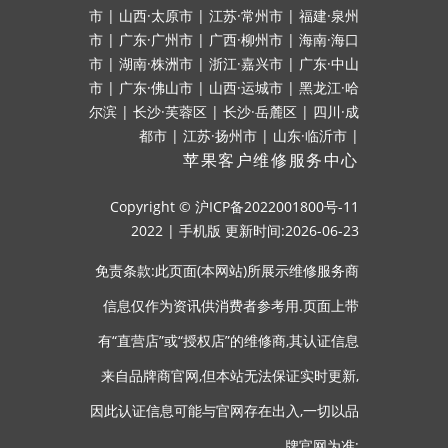
市
|
山西·太原市
|
江苏·常州市
|
福建·泉州
市
|
广东·广州市
|
广西·柳州市
|
海南·海口
市
|
湖南·株洲市
|
浙江·嘉兴市
|
广东·中山
市
|
广东·佛山市
|
山西·运城市
|
黑龙江·哈
尔滨
|
长沙·芙蓉区
|
长沙·岳麓区
|
四川·成
都市
|
江苏·扬州市
|
山东·临沂市
|
苹果客户维修服务中心
Copyright ©
沪ICP备2022001800号-11
2022
|
手机版
更新时间:2026-06-23
免责条款:此页面(本网站)所展示维修服务商
信息仅作为资讯供消费者参考用.页面上带
有“直营店”或“授权店”的维修商,其认证信息
来自品牌商官网,但本站无法保证实时更新,
因此认证信息可能与官网存在出入,一切以品
牌官网为准;