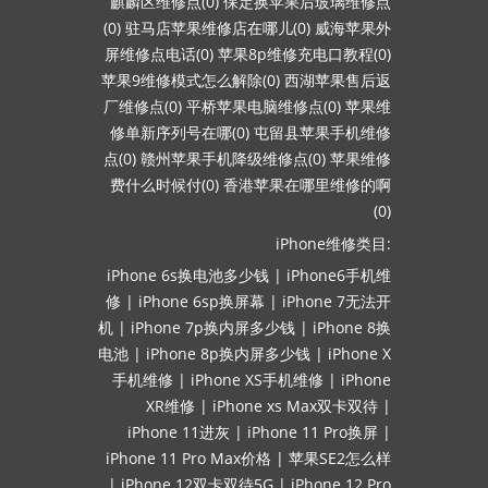
麒麟区维修点(0)
保定换苹果后玻璃维修点
(0)
驻马店苹果维修店在哪儿(0)
威海苹果外
屏维修点电话(0)
苹果8p维修充电口教程(0)
苹果9维修模式怎么解除(0)
西湖苹果售后返
厂维修点(0)
平桥苹果电脑维修点(0)
苹果维
修单新序列号在哪(0)
屯留县苹果手机维修
点(0)
赣州苹果手机降级维修点(0)
苹果维修
费什么时候付(0)
香港苹果在哪里维修的啊
(0)
iPhone维修类目:
iPhone 6s换电池多少钱
|
iPhone6手机维
修
|
iPhone 6sp换屏幕
|
iPhone 7无法开
机
|
iPhone 7p换内屏多少钱
|
iPhone 8换
电池
|
iPhone 8p换内屏多少钱
|
iPhone X
手机维修
|
iPhone XS手机维修
|
iPhone
XR维修
|
iPhone xs Max双卡双待
|
iPhone 11进灰
|
iPhone 11 Pro换屏
|
iPhone 11 Pro Max价格
|
苹果SE2怎么样
|
iPhone 12双卡双待5G
|
iPhone 12 Pro