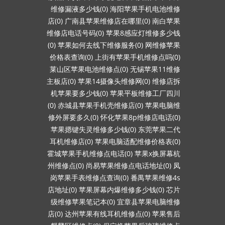
维修漏液多少钱(0)
海阳苹果手机电池维修
店(0)
广南县苹果维修店在哪里(0)
南白苹果
维修店电话号码(0)
苹果8感应灯维修多少钱
(0)
苹果如何去线下维修服务(0)
网维修苹果
价格表查询(0)
上街有苹果手机维修点吗(0)
莱山区苹果电池维修点(0)
无锡苹果11维修
主板店(0)
苹果14摄像头维修网(0)
维修店拆
机苹果要多少钱(0)
苹果平板维修工厂四川
(0)
赤城县苹果手机壳维修店(0)
苹果电脑维
修外屏要多久(0)
怀化苹果8p维修店电话(0)
苹果摁键失灵维修多少钱(0)
东莞苹果二代
耳机维修店(0)
苹果电脑适配维修价格表(0)
霍城苹果手机维修点电话(0)
苹果x换屏幕杭
州维修点(0)
尚易苹果维修点电话地址(0)
凤
岗苹果手表维修点查询(0)
番禺苹果维修4s
店地址(0)
苹果屏幕内爆维修多少钱(0)
芯片
级维修苹果笔记本(0)
宜章县苹果电脑维修
店(0)
达州苹果有线耳机维修点(0)
苹果售后