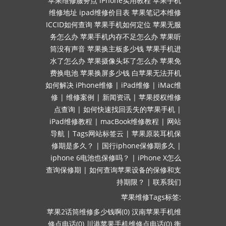
苹果维修服务点
iPhone实用教程
苹果手机
维修地址
ipad维修价目表
苹果笔记本维修
ICCID如何查询
苹果手机如何定位
苹果无服
务怎么办
苹果手机内存不足怎么办
苹果听
筒没有声音
苹果换主板多少钱
苹果手机进
水了怎么办
苹果摄像头坏了怎么办
苹果免
费换电池
苹果换屏多少钱
白苹果无法开机
如何解决
iPhone维修
|
iPad维修
|
iMac维
修
|
维修案例
|
新闻资讯
|
苹果授权维修
点查询
|
如何快速找回丢失的苹果手机
|
iPad维修教程
|
macBook维修教程
|
网站
导航
|
Tags网站标签云
|
苹果原装耳机保
修期是多久？
|
国行iphone保修期多久
|
iphone 6电池也保修吗？
|
iPhone X怎么
查询保修期
|
如何查询苹果设备的保修和支
持期限？
|
联系我们
苹果维修Tags标签:
苹果2话筒维修多少钱啊(0)
汉南苹果手机维
修点电话(0)
川港苹果手机维修点电话(0)
衡