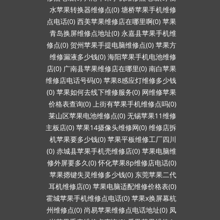
水苹果转换器维修点(0)
塘桥苹果手机维修
点电话(0)
西美苹果维修店在哪里啊(0)
苹果
青岛换屏维修点地址(0)
永嘉县苹果手机维
修点(0)
贺州苹果手提电脑维修点(0)
苹果方
维修漏液多少钱(0)
海阳苹果手机电池维修
店(0)
广南县苹果维修店在哪里(0)
南白苹果
维修店电话号码(0)
苹果8感应灯维修多少钱
(0)
苹果如何去线下维修服务(0)
网维修苹果
价格表查询(0)
上街有苹果手机维修点吗(0)
莱山区苹果电池维修点(0)
无锡苹果11维修
主板店(0)
苹果14摄像头维修网(0)
维修店拆
机苹果要多少钱(0)
苹果平板维修工厂四川
(0)
赤城县苹果手机壳维修店(0)
苹果电脑维
修外屏要多久(0)
怀化苹果8p维修店电话(0)
苹果摁键失灵维修多少钱(0)
东莞苹果二代
耳机维修店(0)
苹果电脑适配维修价格表(0)
霍城苹果手机维修点电话(0)
苹果x换屏幕杭
州维修点(0)
尚易苹果维修点电话地址(0)
凤