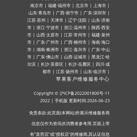
南京市
|
福建·福州市
|
北京市
|
上海市
|
山东·青岛市
|
广西·南宁市
|
广东·深圳市
|
江苏·苏州
|
天津市
|
辽宁·沈阳
|
山东·济南
市
|
浙江·宁波市
|
浙江·温州市
|
陕西·西安
市
|
山西·太原市
|
江苏·常州市
|
福建·泉州
市
|
广东·广州市
|
广西·柳州市
|
海南·海口
市
|
湖南·株洲市
|
浙江·嘉兴市
|
广东·中山
市
|
广东·佛山市
|
山西·运城市
|
黑龙江·哈
尔滨
|
长沙·芙蓉区
|
长沙·岳麓区
|
四川·成
都市
|
江苏·扬州市
|
山东·临沂市
|
苹果客户维修服务中心
Copyright ©
沪ICP备2022001800号-11
2022
|
手机版
更新时间:2026-06-23
免责条款:此页面(本网站)所展示维修服务商
信息仅作为资讯供消费者参考用.页面上带
有“直营店”或“授权店”的维修商,其认证信息