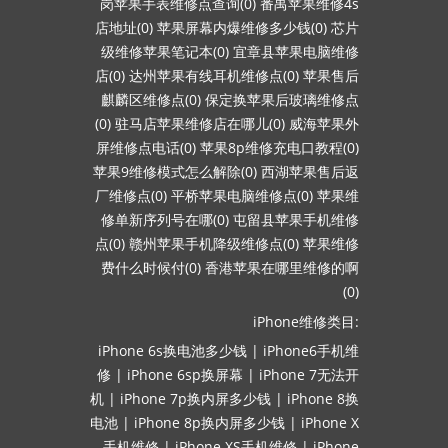
岗苹果手表维修点查询(0)
番禺苹果维修4s
店地址(0)
苹果屏幕内爆维修多少钱(0)
芯片
级维修苹果笔记本(0)
宜章县苹果电脑维修
店(0)
达州苹果有线耳机维修点(0)
苹果售后
麒麟区维修点(0)
保定换苹果后玻璃维修点
(0)
驻马店苹果维修店在哪儿(0)
威海苹果外
屏维修点电话(0)
苹果8p维修充电口教程(0)
苹果9维修模式怎么解除(0)
西湖苹果售后返
厂维修点(0)
平桥苹果电脑维修点(0)
苹果维
修单新序列号在哪(0)
屯留县苹果手机维修
点(0)
赣州苹果手机降级维修点(0)
苹果维修
费什么时候付(0)
香港苹果在哪里维修的啊
(0)
iPhone维修类目:
iPhone 6s换电池多少钱
|
iPhone6手机维
修
|
iPhone 6sp换屏幕
|
iPhone 7无法开
机
|
iPhone 7p换内屏多少钱
|
iPhone 8换
电池
|
iPhone 8p换内屏多少钱
|
iPhone X
手机维修
|
iPhone XS手机维修
|
iPhone