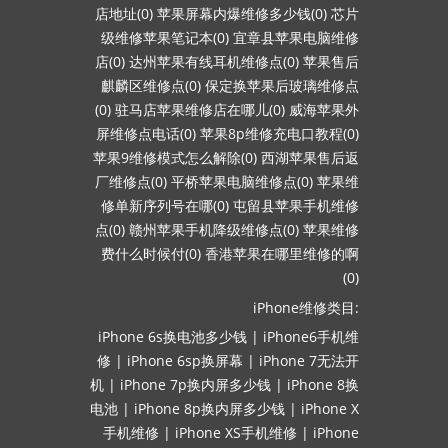
店地址(0)
苹果屏幕内爆维修多少钱(0)
芯片
级维修苹果笔记本(0)
宜章县苹果电脑维修
店(0)
达州苹果有线耳机维修点(0)
苹果售后
麒麟区维修点(0)
保定换苹果后玻璃维修点
(0)
驻马店苹果维修店在哪儿(0)
威海苹果外
屏维修点电话(0)
苹果8p维修充电口教程(0)
苹果9维修模式怎么解除(0)
西湖苹果售后返
厂维修点(0)
平桥苹果电脑维修点(0)
苹果维
修单新序列号在哪(0)
屯留县苹果手机维修
点(0)
赣州苹果手机降级维修点(0)
苹果维修
费什么时候付(0)
香港苹果在哪里维修的啊
(0)
iPhone维修类目:
iPhone 6s换电池多少钱
|
iPhone6手机维
修
|
iPhone 6sp换屏幕
|
iPhone 7无法开
机
|
iPhone 7p换内屏多少钱
|
iPhone 8换
电池
|
iPhone 8p换内屏多少钱
|
iPhone X
手机维修
|
iPhone XS手机维修
|
iPhone