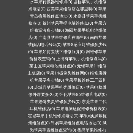
水苹果转换器维修点(0)
塘桥苹果手机维修
点电话(0)
西美苹果维修店在哪里啊(0)
苹果
青岛换屏维修点地址(0)
永嘉县苹果手机维
修点(0)
贺州苹果手提电脑维修点(0)
苹果方
维修漏液多少钱(0)
海阳苹果手机电池维修
店(0)
广南县苹果维修店在哪里(0)
南白苹果
维修店电话号码(0)
苹果8感应灯维修多少钱
(0)
苹果如何去线下维修服务(0)
网维修苹果
价格表查询(0)
上街有苹果手机维修点吗(0)
莱山区苹果电池维修点(0)
无锡苹果11维修
主板店(0)
苹果14摄像头维修网(0)
维修店拆
机苹果要多少钱(0)
苹果平板维修工厂四川
(0)
赤城县苹果手机壳维修店(0)
苹果电脑维
修外屏要多久(0)
怀化苹果8p维修店电话(0)
苹果摁键失灵维修多少钱(0)
东莞苹果二代
耳机维修店(0)
苹果电脑适配维修价格表(0)
霍城苹果手机维修点电话(0)
苹果x换屏幕杭
州维修点(0)
尚易苹果维修点电话地址(0)
凤
岗苹果手表维修点查询(0)
番禺苹果维修4s