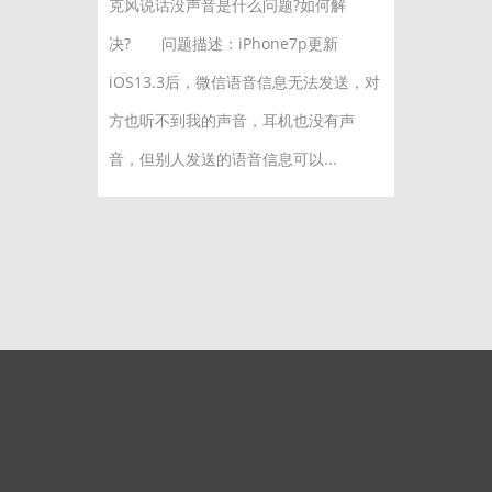
克风说话没声音是什么问题?如何解
决? 问题描述：iPhone7p更新
iOS13.3后，微信语音信息无法发送，对
方也听不到我的声音，耳机也没有声
音，但别人发送的语音信息可以...