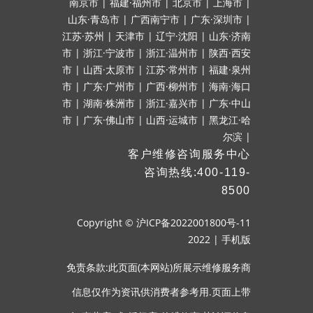
南京市
|
福建·福州市
|
北京市
|
上海市
|
山东·青岛市
|
广西南宁市
|
广东·深圳市
|
江苏·苏州
|
天津市
|
辽宁·沈阳
|
山东·济南
市
|
浙江·宁波市
|
浙江·温州市
|
陕西·西安
市
|
山西·太原市
|
江苏·常州市
|
福建·泉州
市
|
广东·广州市
|
广西·柳州市
|
海南·海口
市
|
湖南·株洲市
|
浙江·嘉兴市
|
广东·中山
市
|
广东·佛山市
|
山西·运城市
|
黑龙江·哈
尔滨
|
客户维修咨询服务中心
咨询热线:400-119-
8500
Copyright ©
沪ICP备2022001800号-11
2022
|
手机版
免责条款:此页面(本网站)所展示维修服务商
信息仅作为资讯供消费者参考用.页面上带