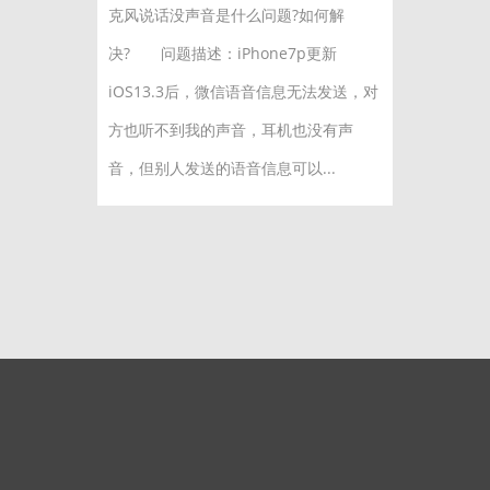
克风说话没声音是什么问题?如何解
决? 问题描述：iPhone7p更新
iOS13.3后，微信语音信息无法发送，对
方也听不到我的声音，耳机也没有声
音，但别人发送的语音信息可以...