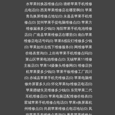
水苹果转换器维修点(0)
塘桥苹果手机维修
点电话(0)
西美苹果维修店在哪里啊(0)
苹果
青岛换屏维修点地址(0)
永嘉县苹果手机维
修点(0)
贺州苹果手提电脑维修点(0)
苹果方
维修漏液多少钱(0)
海阳苹果手机电池维修
店(0)
广南县苹果维修店在哪里(0)
南白苹果
维修店电话号码(0)
苹果8感应灯维修多少钱
(0)
苹果如何去线下维修服务(0)
网维修苹果
价格表查询(0)
上街有苹果手机维修点吗(0)
莱山区苹果电池维修点(0)
无锡苹果11维修
主板店(0)
苹果14摄像头维修网(0)
维修店拆
机苹果要多少钱(0)
苹果平板维修工厂四川
(0)
赤城县苹果手机壳维修店(0)
苹果电脑维
修外屏要多久(0)
怀化苹果8p维修店电话(0)
苹果摁键失灵维修多少钱(0)
东莞苹果二代
耳机维修店(0)
苹果电脑适配维修价格表(0)
霍城苹果手机维修点电话(0)
苹果x换屏幕杭
州维修点(0)
尚易苹果维修点电话地址(0)
凤
岗苹果手表维修点查询(0)
番禺苹果维修4s