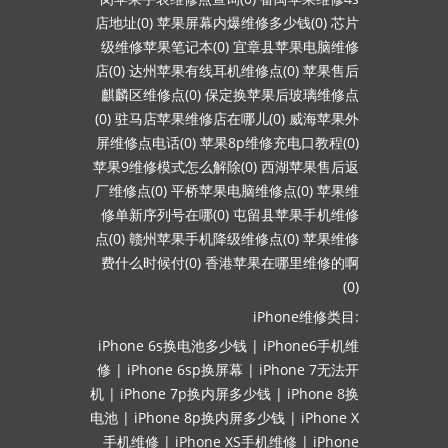
店地址(0)
苹果屏幕内爆维修多少钱(0)
芯片
级维修苹果笔记本(0)
宜章县苹果电脑维修
店(0)
达州苹果有线耳机维修点(0)
苹果售后
麒麟区维修点(0)
保定换苹果后玻璃维修点
(0)
驻马店苹果维修店在哪儿(0)
威海苹果外
屏维修点电话(0)
苹果8p维修充电口教程(0)
苹果9维修模式怎么解除(0)
西湖苹果售后返
厂维修点(0)
平桥苹果电脑维修点(0)
苹果维
修单新序列号在哪(0)
屯留县苹果手机维修
点(0)
赣州苹果手机降级维修点(0)
苹果维修
费什么时候付(0)
香港苹果在哪里维修的啊
(0)
iPhone维修类目:
iPhone 6s换电池多少钱
|
iPhone6手机维
修
|
iPhone 6sp换屏幕
|
iPhone 7无法开
机
|
iPhone 7p换内屏多少钱
|
iPhone 8换
电池
|
iPhone 8p换内屏多少钱
|
iPhone X
手机维修
|
iPhone XS手机维修
|
iPhone