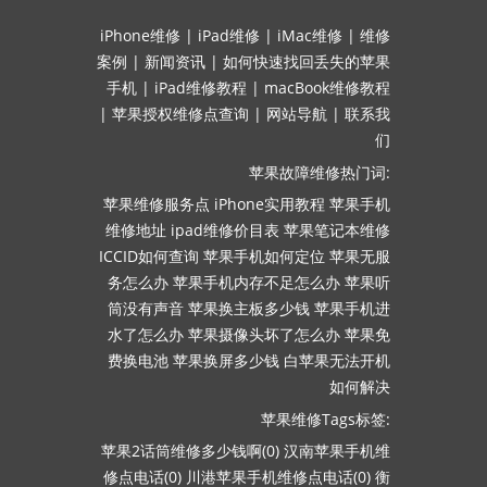
iPhone维修
|
iPad维修
|
iMac维修
|
维修
案例
|
新闻资讯
|
如何快速找回丢失的苹果
手机
|
iPad维修教程
|
macBook维修教程
|
苹果授权维修点查询
|
网站导航
|
联系我
们
苹果故障维修热门词:
苹果维修服务点
iPhone实用教程
苹果手机
维修地址
ipad维修价目表
苹果笔记本维修
ICCID如何查询
苹果手机如何定位
苹果无服
务怎么办
苹果手机内存不足怎么办
苹果听
筒没有声音
苹果换主板多少钱
苹果手机进
水了怎么办
苹果摄像头坏了怎么办
苹果免
费换电池
苹果换屏多少钱
白苹果无法开机
如何解决
苹果维修Tags标签:
苹果2话筒维修多少钱啊(0)
汉南苹果手机维
修点电话(0)
川港苹果手机维修点电话(0)
衡