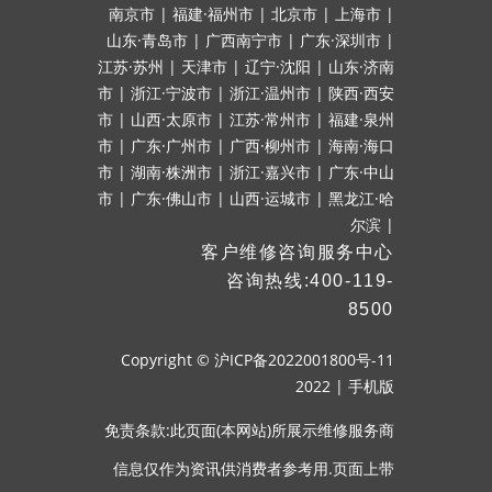
南京市
|
福建·福州市
|
北京市
|
上海市
|
山东·青岛市
|
广西南宁市
|
广东·深圳市
|
江苏·苏州
|
天津市
|
辽宁·沈阳
|
山东·济南
市
|
浙江·宁波市
|
浙江·温州市
|
陕西·西安
市
|
山西·太原市
|
江苏·常州市
|
福建·泉州
市
|
广东·广州市
|
广西·柳州市
|
海南·海口
市
|
湖南·株洲市
|
浙江·嘉兴市
|
广东·中山
市
|
广东·佛山市
|
山西·运城市
|
黑龙江·哈
尔滨
|
客户维修咨询服务中心
咨询热线:400-119-
8500
Copyright ©
沪ICP备2022001800号-11
2022
|
手机版
免责条款:此页面(本网站)所展示维修服务商
信息仅作为资讯供消费者参考用.页面上带