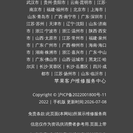
武汉市
|
贵州·贵阳市
|
云南·昆明市
|
江苏·
南京市
|
福建·福州市
|
北京市
|
上海市
|
山东·青岛市
|
广西·南宁市
|
广东·深圳市
|
江苏·苏州
|
天津市
|
辽宁·沈阳
|
山东·济南
市
|
浙江·宁波市
|
浙江·温州市
|
陕西·西安
市
|
山西·太原市
|
江苏·常州市
|
福建·泉州
市
|
广东·广州市
|
广西·柳州市
|
海南·海口
市
|
湖南·株洲市
|
浙江·嘉兴市
|
广东·中山
市
|
广东·佛山市
|
山西·运城市
|
黑龙江·哈
尔滨
|
长沙·芙蓉区
|
长沙·岳麓区
|
四川·成
都市
|
江苏·扬州市
|
山东·临沂市
|
苹果客户维修服务中心
Copyright ©
沪ICP备2022001800号-11
2022
|
手机版
更新时间:2026-07-08
免责条款:此页面(本网站)所展示维修服务商
信息仅作为资讯供消费者参考用.页面上带