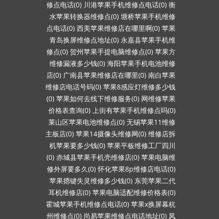
修点电话(0)
川港苹果手机维修点电话(0)
衡
水苹果转换器维修点(0)
塘桥苹果手机维修
点电话(0)
西美苹果维修店在哪里啊(0)
苹果
青岛换屏维修点地址(0)
永嘉县苹果手机维
修点(0)
贺州苹果手提电脑维修点(0)
苹果方
维修漏液多少钱(0)
海阳苹果手机电池维修
店(0)
广南县苹果维修店在哪里(0)
南白苹果
维修店电话号码(0)
苹果8感应灯维修多少钱
(0)
苹果如何去线下维修服务(0)
网维修苹果
价格表查询(0)
上街有苹果手机维修点吗(0)
莱山区苹果电池维修点(0)
无锡苹果11维修
主板店(0)
苹果14摄像头维修网(0)
维修店拆
机苹果要多少钱(0)
苹果平板维修工厂四川
(0)
赤城县苹果手机壳维修店(0)
苹果电脑维
修外屏要多久(0)
怀化苹果8p维修店电话(0)
苹果摁键失灵维修多少钱(0)
东莞苹果二代
耳机维修店(0)
苹果电脑适配维修价格表(0)
霍城苹果手机维修点电话(0)
苹果x换屏幕杭
州维修点(0)
尚易苹果维修点电话地址(0)
凤