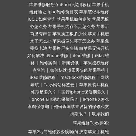
苹果维修服务点
iPhone实用教程
苹果手机
维修地址
ipad维修价目表
苹果笔记本维修
ICCID如何查询
苹果手机如何定位
苹果无服
务怎么办
苹果手机内存不足怎么办
苹果听
筒没有声音
苹果换主板多少钱
苹果手机进
水了怎么办
苹果摄像头坏了怎么办
苹果免
费换电池
苹果换屏多少钱
白苹果无法开机
如何解决
iPhone维修
|
iPad维修
|
iMac维
修
|
维修案例
|
新闻资讯
|
苹果授权维修
点查询
|
如何快速找回丢失的苹果手机
|
iPad维修教程
|
macBook维修教程
|
网站
导航
|
Tags网站标签云
|
苹果原装耳机保
修期是多久？
|
国行iphone保修期多久
|
iphone 6电池也保修吗？
|
iPhone X怎么
查询保修期
|
如何查询苹果设备的保修和支
持期限？
|
联系我们
苹果维修Tags标签:
苹果2话筒维修多少钱啊(0)
汉南苹果手机维