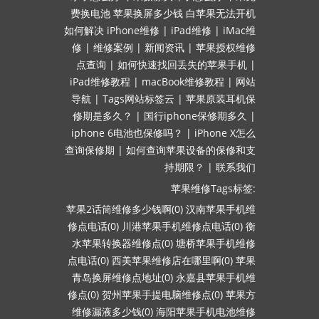
费换电池
苹果换屏多少钱
白苹果无法开机
如何解决
iPhone维修
|
iPad维修
|
iMac维
修
|
维修案例
|
新闻资讯
|
苹果授权维修
点查询
|
如何快速找回丢失的苹果手机
|
iPad维修教程
|
macBook维修教程
|
网站
导航
|
Tags网站标签云
|
苹果原装耳机保
修期是多久？
|
国行iphone保修期多久
|
iphone 6电池也保修吗？
|
iPhone X怎么
查询保修期
|
如何查询苹果设备的保修和支
持期限？
|
联系我们
苹果维修Tags标签:
苹果2话筒维修多少钱啊(0)
汉南苹果手机维
修点电话(0)
川港苹果手机维修点电话(0)
衡
水苹果转换器维修点(0)
塘桥苹果手机维修
点电话(0)
西美苹果维修店在哪里啊(0)
苹果
青岛换屏维修点地址(0)
永嘉县苹果手机维
修点(0)
贺州苹果手提电脑维修点(0)
苹果方
维修漏液多少钱(0)
海阳苹果手机电池维修