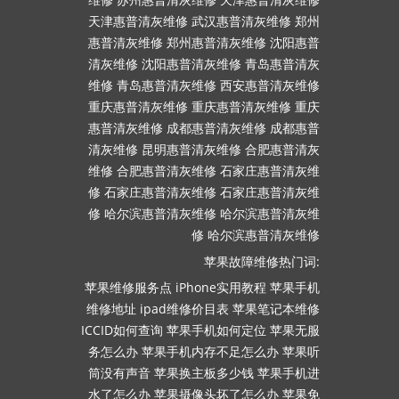
天津惠普清灰维修
武汉惠普清灰维修
郑州
惠普清灰维修
郑州惠普清灰维修
沈阳惠普
清灰维修
沈阳惠普清灰维修
青岛惠普清灰
维修
青岛惠普清灰维修
西安惠普清灰维修
重庆惠普清灰维修
重庆惠普清灰维修
重庆
惠普清灰维修
成都惠普清灰维修
成都惠普
清灰维修
昆明惠普清灰维修
合肥惠普清灰
维修
合肥惠普清灰维修
石家庄惠普清灰维
修
石家庄惠普清灰维修
石家庄惠普清灰维
修
哈尔滨惠普清灰维修
哈尔滨惠普清灰维
修
哈尔滨惠普清灰维修
苹果故障维修热门词:
苹果维修服务点
iPhone实用教程
苹果手机
维修地址
ipad维修价目表
苹果笔记本维修
ICCID如何查询
苹果手机如何定位
苹果无服
务怎么办
苹果手机内存不足怎么办
苹果听
筒没有声音
苹果换主板多少钱
苹果手机进
水了怎么办
苹果摄像头坏了怎么办
苹果免