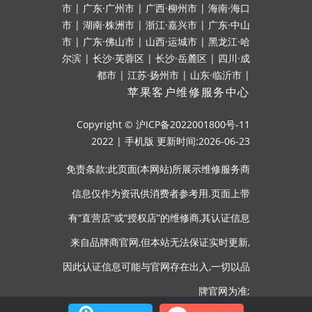
市
|
广东·广州市
|
广西·柳州市
|
海南·海口
市
|
湖南·株洲市
|
浙江·嘉兴市
|
广东·中山
市
|
广东·佛山市
|
山西·运城市
|
黑龙江·哈
尔滨
|
长沙·芙蓉区
|
长沙·岳麓区
|
四川·成
都市
|
江苏·扬州市
|
山东·临沂市
|
苹果客户维修服务中心
Copyright ©
沪ICP备2022001800号-11
2022
|
手机版
更新时间:2026-06-23
免责条款:此页面(本网站)所展示维修服务商
信息仅作为资讯供消费者参考用.页面上带
有“直营店”或“授权店”的维修商,其认证信息
来自品牌商官网,但本站无法保证实时更新,
因此认证信息可能与官网存在出入,一切以品
牌官网为准;