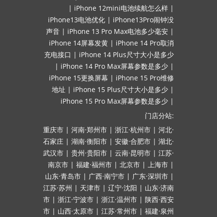
|
iPhone 12mini电池续航怎么样
|
iPhone13电池优化
|
iPhone13Pro闹钟没
声音
|
iPhone 13 Pro Max电池多少毫安
|
iPhone 14屏幕发黄
|
iPhone 14 Pro取消
充电接口
|
iPhone 14 Plus尺寸大小是多少
|
iPhone 14 Pro Max屏幕参数是多少
|
iPhone 15更换屏幕
|
iPhone 15 Pro维修
地址
|
iPhone 15 Plus尺寸大小是多少
|
iPhone 15 Pro Max屏幕参数是多少
|
门店分站:
重庆市
|
河南·郑州市
|
浙江·杭州市
|
河北·
石家庄
|
湖南·衡阳市
|
安徽·合肥市
|
湖北·
武汉市
|
贵州·贵阳市
|
云南·昆明市
|
江苏·
南京市
|
福建·福州市
|
北京市
|
上海市
|
山东·青岛市
|
广西·南宁市
|
广东·深圳市
|
江苏·苏州
|
天津市
|
辽宁·沈阳
|
山东·济南
市
|
浙江·宁波市
|
浙江·温州市
|
陕西·西安
市
|
山西·太原市
|
江苏·常州市
|
福建·泉州