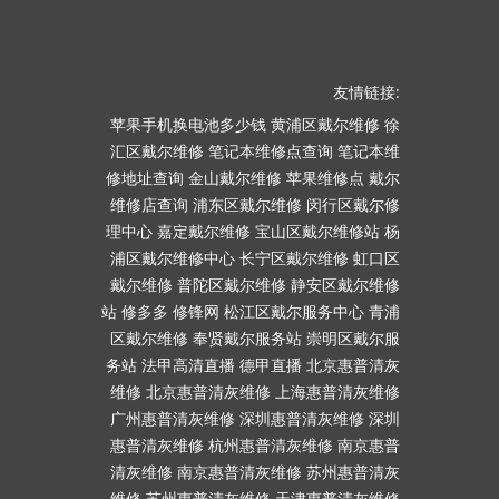
友情链接:
苹果手机换电池多少钱
黄浦区戴尔维修
徐
汇区戴尔维修
笔记本维修点查询
笔记本维
修地址查询
金山戴尔维修
苹果维修点
戴尔
维修店查询
浦东区戴尔维修
闵行区戴尔修
理中心
嘉定戴尔维修
宝山区戴尔维修站
杨
浦区戴尔维修中心
长宁区戴尔维修
虹口区
戴尔维修
普陀区戴尔维修
静安区戴尔维修
站
修多多
修锋网
松江区戴尔服务中心
青浦
区戴尔维修
奉贤戴尔服务站
崇明区戴尔服
务站
法甲高清直播
德甲直播
北京惠普清灰
维修
北京惠普清灰维修
上海惠普清灰维修
广州惠普清灰维修
深圳惠普清灰维修
深圳
惠普清灰维修
杭州惠普清灰维修
南京惠普
清灰维修
南京惠普清灰维修
苏州惠普清灰
维修
苏州惠普清灰维修
天津惠普清灰维修