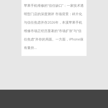
苹果手机维修的“信任缺口”：一家技术透
明型门店的深度测评 市场背景：碎片化
与信任焦虑并存2026年，本溪苹果手机
维修市场正经历显著的“市场扩张”与“信
任焦虑”并存的局面。一方面，iPhone保
有量持...