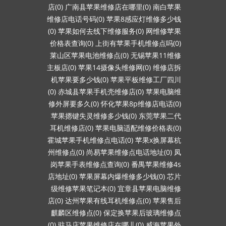
店(0)
广南县苹果维修店在哪里(0)
南白苹果
维修店电话号码(0)
苹果8感应灯维修多少钱
(0)
苹果如何去线下维修服务(0)
网维修苹果
价格表查询(0)
上街有苹果手机维修点吗(0)
莱山区苹果电池维修点(0)
无锡苹果11维修
主板店(0)
苹果14摄像头维修网(0)
维修店拆
机苹果要多少钱(0)
苹果平板维修工厂四川
(0)
赤城县苹果手机壳维修店(0)
苹果电脑维
修外屏要多久(0)
怀化苹果8p维修店电话(0)
苹果摁键失灵维修多少钱(0)
东莞苹果二代
耳机维修店(0)
苹果电脑适配维修价格表(0)
霍城苹果手机维修点电话(0)
苹果x换屏幕杭
州维修点(0)
尚易苹果维修点电话地址(0)
凤
岗苹果手表维修点查询(0)
番禺苹果维修4s
店地址(0)
苹果屏幕内爆维修多少钱(0)
芯片
级维修苹果笔记本(0)
宜章县苹果电脑维修
店(0)
达州苹果有线耳机维修点(0)
苹果售后
麒麟区维修点(0)
保定换苹果后玻璃维修点
(0)
驻马店苹果维修店在哪儿(0)
威海苹果外