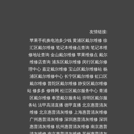
友情链接:
苹果手机换电池多少钱
黄浦区戴尔维修
徐
汇区戴尔维修
笔记本维修点查询
笔记本维
修地址查询
金山戴尔维修
苹果维修点
戴尔
维修店查询
浦东区戴尔维修
闵行区戴尔修
理中心
嘉定戴尔维修
宝山区戴尔维修站
杨
浦区戴尔维修中心
长宁区戴尔维修
虹口区
戴尔维修
普陀区戴尔维修
静安区戴尔维修
站
修多多
修锋网
松江区戴尔服务中心
青浦
区戴尔维修
奉贤戴尔服务站
崇明区戴尔服
务站
法甲高清直播
德甲直播
北京惠普清灰
维修
北京惠普清灰维修
上海惠普清灰维修
广州惠普清灰维修
深圳惠普清灰维修
深圳
惠普清灰维修
杭州惠普清灰维修
南京惠普
清灰维修
南京惠普清灰维修
苏州惠普清灰