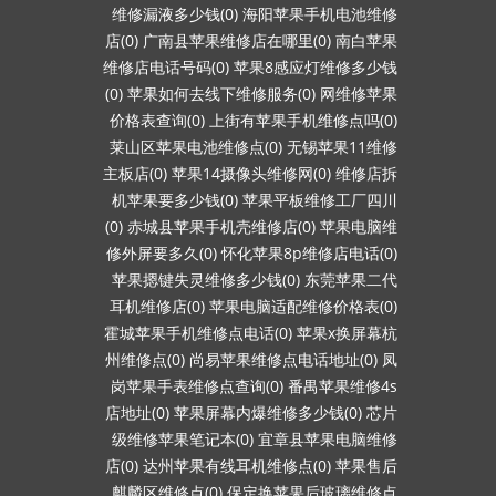
维修漏液多少钱(0)
海阳苹果手机电池维修
店(0)
广南县苹果维修店在哪里(0)
南白苹果
维修店电话号码(0)
苹果8感应灯维修多少钱
(0)
苹果如何去线下维修服务(0)
网维修苹果
价格表查询(0)
上街有苹果手机维修点吗(0)
莱山区苹果电池维修点(0)
无锡苹果11维修
主板店(0)
苹果14摄像头维修网(0)
维修店拆
机苹果要多少钱(0)
苹果平板维修工厂四川
(0)
赤城县苹果手机壳维修店(0)
苹果电脑维
修外屏要多久(0)
怀化苹果8p维修店电话(0)
苹果摁键失灵维修多少钱(0)
东莞苹果二代
耳机维修店(0)
苹果电脑适配维修价格表(0)
霍城苹果手机维修点电话(0)
苹果x换屏幕杭
州维修点(0)
尚易苹果维修点电话地址(0)
凤
岗苹果手表维修点查询(0)
番禺苹果维修4s
店地址(0)
苹果屏幕内爆维修多少钱(0)
芯片
级维修苹果笔记本(0)
宜章县苹果电脑维修
店(0)
达州苹果有线耳机维修点(0)
苹果售后
麒麟区维修点(0)
保定换苹果后玻璃维修点