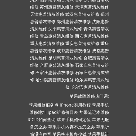
维修
苏州惠普清灰维修
天津惠普清灰维修
天津惠普清灰维修
武汉惠普清灰维修
郑州
惠普清灰维修
郑州惠普清灰维修
沈阳惠普
清灰维修
沈阳惠普清灰维修
青岛惠普清灰
维修
青岛惠普清灰维修
西安惠普清灰维修
重庆惠普清灰维修
重庆惠普清灰维修
重庆
惠普清灰维修
成都惠普清灰维修
成都惠普
清灰维修
昆明惠普清灰维修
合肥惠普清灰
维修
合肥惠普清灰维修
石家庄惠普清灰维
修
石家庄惠普清灰维修
石家庄惠普清灰维
修
哈尔滨惠普清灰维修
哈尔滨惠普清灰维
修
哈尔滨惠普清灰维修
苹果故障维修热门词:
苹果维修服务点
iPhone实用教程
苹果手机
维修地址
ipad维修价目表
苹果笔记本维修
ICCID如何查询
苹果手机如何定位
苹果无服
务怎么办
苹果手机内存不足怎么办
苹果听
筒没有声音
苹果换主板多少钱
苹果手机进