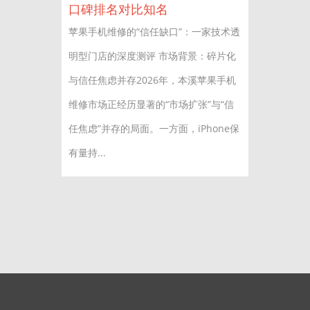
口碑排名对比知名
苹果手机维修的“信任缺口”：一家技术透
明型门店的深度测评 市场背景：碎片化
与信任焦虑并存2026年，本溪苹果手机
维修市场正经历显著的“市场扩张”与“信
任焦虑”并存的局面。一方面，iPhone保
有量持...