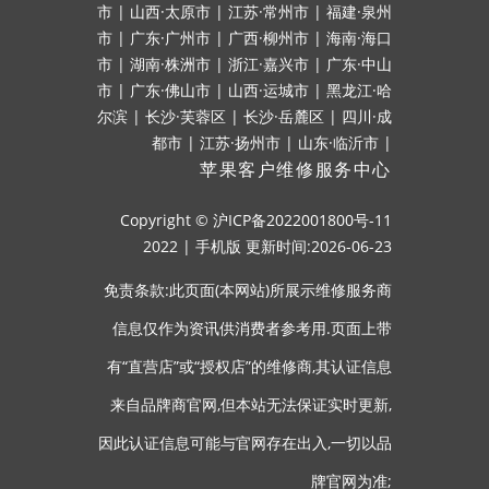
市
|
山西·太原市
|
江苏·常州市
|
福建·泉州
市
|
广东·广州市
|
广西·柳州市
|
海南·海口
市
|
湖南·株洲市
|
浙江·嘉兴市
|
广东·中山
市
|
广东·佛山市
|
山西·运城市
|
黑龙江·哈
尔滨
|
长沙·芙蓉区
|
长沙·岳麓区
|
四川·成
都市
|
江苏·扬州市
|
山东·临沂市
|
苹果客户维修服务中心
Copyright ©
沪ICP备2022001800号-11
2022
|
手机版
更新时间:2026-06-23
免责条款:此页面(本网站)所展示维修服务商
信息仅作为资讯供消费者参考用.页面上带
有“直营店”或“授权店”的维修商,其认证信息
来自品牌商官网,但本站无法保证实时更新,
因此认证信息可能与官网存在出入,一切以品
牌官网为准;