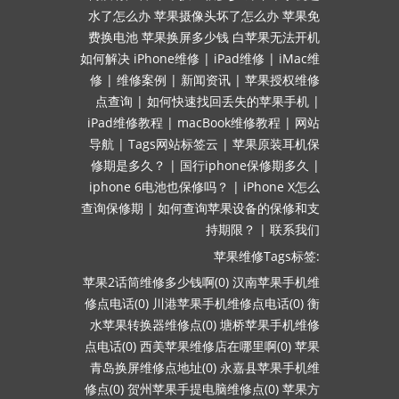
水了怎么办
苹果摄像头坏了怎么办
苹果免
费换电池
苹果换屏多少钱
白苹果无法开机
如何解决
iPhone维修
|
iPad维修
|
iMac维
修
|
维修案例
|
新闻资讯
|
苹果授权维修
点查询
|
如何快速找回丢失的苹果手机
|
iPad维修教程
|
macBook维修教程
|
网站
导航
|
Tags网站标签云
|
苹果原装耳机保
修期是多久？
|
国行iphone保修期多久
|
iphone 6电池也保修吗？
|
iPhone X怎么
查询保修期
|
如何查询苹果设备的保修和支
持期限？
|
联系我们
苹果维修Tags标签:
苹果2话筒维修多少钱啊(0)
汉南苹果手机维
修点电话(0)
川港苹果手机维修点电话(0)
衡
水苹果转换器维修点(0)
塘桥苹果手机维修
点电话(0)
西美苹果维修店在哪里啊(0)
苹果
青岛换屏维修点地址(0)
永嘉县苹果手机维
修点(0)
贺州苹果手提电脑维修点(0)
苹果方