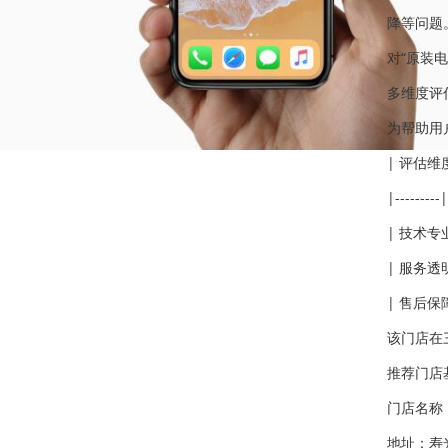
降等问题
对“原装
多维度评
为帮助用
| 评估维
|---------|
| 技术专
| 服务透
| 售后保
该门店在
推荐门店
门店名称
地址：寿