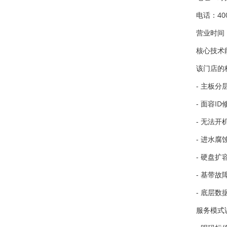
电话：400
营业时间：
核心技术
该门店的
- 主板
- 面容
- 无法
- 进水
- 硬盘扩
- 基带
- 底层
服务模式