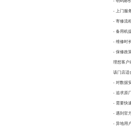
- 明码标
- 上门
- 寄修
- 备用
- 维修
- 保修
理想客户
该门店适
- 对数
- 追求
- 需要
- 遇到
- 异地