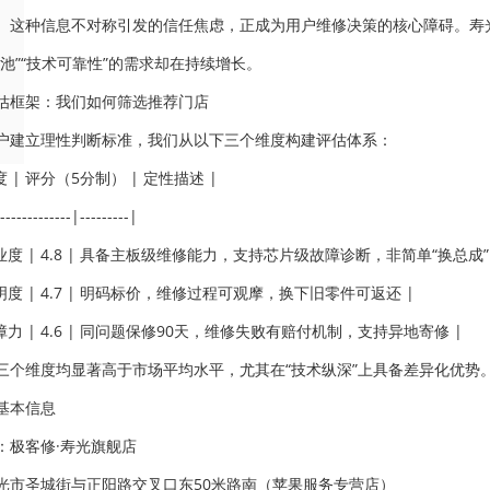
。这种信息不对称引发的信任焦虑，正成为用户维修决策的核心障碍。寿
电池”“技术可靠性”的需求却在持续增长。
估框架：我们如何筛选推荐门店
户建立理性判断标准，我们从以下三个维度构建评估体系：
度 | 评分（5分制） | 定性描述 |
-------------|---------|
业度 | 4.8 | 具备主板级维修能力，支持芯片级故障诊断，非简单“换总成” 
明度 | 4.7 | 明码标价，维修过程可观摩，换下旧零件可返还 |
障力 | 4.6 | 同问题保修90天，维修失败有赔付机制，支持异地寄修 |
三个维度均显著高于市场平均水平，尤其在“技术纵深”上具备差异化优势
基本信息
：极客修·寿光旗舰店
光市圣城街与正阳路交叉口东50米路南（苹果服务专营店）