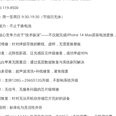
-119-8500
周一至周日 9:30-19:30（节假日无休）
能力：不止于换电池
核心竞争力在于“技术纵深”——不仅能完成iPhone 14 Max原装电池
分层维修：针对摔损导致的断线、虚焊，无需更换整板
ID修复：点阵投影器、泛光感应元件级修复，成功率超90%
开机白苹果无限重启：通过底层数据恢复与系统刷写解决
腐蚀多层板：超声波清洗+补线修复，避免报废
容：支持128G→256G512G升级，不影响系统升级
故障：无信号、无服务问题的芯片级维修
数据恢复：针对无法开机但存储芯片完好的设备
说明：标准化与灵活性并存