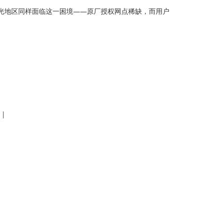
光地区同样面临这一困境——原厂授权网点稀缺，而用户
|
。