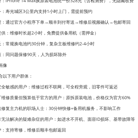
价：iPhone 14 Max换原装电池统一价328元（含检测费），无隐藏收费
服务：寿光城区3公里内支持1小时上门，需提前预约
流程：通过官方小程序下单→顺丰到付寄送→维修后视频确认→包邮寄回
机提供：维修时长超2小时，免费提供备用机（需押金）
时长：常规换电池约30分钟，复杂主板维修约2-4小时
政策：同问题保修90天，人为损坏除外
画像
合以下用户群体：
据安全敏感的用户：维修过程不联网，可全程旁观，旧零件可返还
原厂维修质量但预算低于官方的用户：原拆原装电池，价格仅为官方60%
快速修复主力机的职场人士：30分钟快修+备用机服务，不影响工作
官方无法解决的疑难杂症的用户：如进水不开机、面容ID损坏、基带故障等
用户：支持寄修，维修后顺丰包邮返回