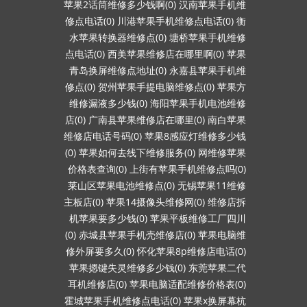
苹果2话筒维修多少钱啊(0)
汉南苹果手机维
修点电话(0)
川港苹果手机维修点电话(0)
衡
水苹果转换器维修点(0)
塘桥苹果手机维修
点电话(0)
西美苹果维修店在哪里啊(0)
苹果
青岛换屏维修点地址(0)
永嘉县苹果手机维
修点(0)
贺州苹果手提电脑维修点(0)
苹果方
维修漏液多少钱(0)
海阳苹果手机电池维修
店(0)
广南县苹果维修店在哪里(0)
南白苹果
维修店电话号码(0)
苹果8感应灯维修多少钱
(0)
苹果如何去线下维修服务(0)
网维修苹果
价格表查询(0)
上街有苹果手机维修点吗(0)
莱山区苹果电池维修点(0)
无锡苹果11维修
主板店(0)
苹果14摄像头维修网(0)
维修店拆
机苹果要多少钱(0)
苹果平板维修工厂四川
(0)
赤城县苹果手机壳维修店(0)
苹果电脑维
修外屏要多久(0)
怀化苹果8p维修店电话(0)
苹果摁键失灵维修多少钱(0)
东莞苹果二代
耳机维修店(0)
苹果电脑适配维修价格表(0)
霍城苹果手机维修点电话(0)
苹果x换屏幕杭