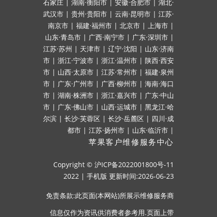
石家庄
|
湖南·衡阳市
|
安徽·合肥市
|
湖北·
武汉市
|
贵州·贵阳市
|
云南·昆明市
|
江苏·
南京市
|
福建·福州市
|
北京市
|
上海市
|
山东·青岛市
|
广西·南宁市
|
广东·深圳市
|
江苏·苏州
|
天津市
|
辽宁·沈阳
|
山东·济南
市
|
浙江·宁波市
|
浙江·温州市
|
陕西·西安
市
|
山西·太原市
|
江苏·常州市
|
福建·泉州
市
|
广东·广州市
|
广西·柳州市
|
海南·海口
市
|
湖南·株洲市
|
浙江·嘉兴市
|
广东·中山
市
|
广东·佛山市
|
山西·运城市
|
黑龙江·哈
尔滨
|
长沙·芙蓉区
|
长沙·岳麓区
|
四川·成
都市
|
江苏·扬州市
|
山东·临沂市
|
苹果客户维修服务中心
Copyright ©
沪ICP备2022001800号-11
2022
|
手机版
更新时间:2026-06-23
免责条款:此页面(本网站)所展示维修服务商
信息仅作为资讯供消费者参考用.页面上带