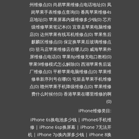
州维修点(0)
尚易苹果维修点电话地址(0)
凤
岗苹果手表维修点查询(0)
番禺苹果维修4s
店地址(0)
苹果屏幕内爆维修多少钱(0)
芯片
级维修苹果笔记本(0)
宜章县苹果电脑维修
店(0)
达州苹果有线耳机维修点(0)
苹果售后
麒麟区维修点(0)
保定换苹果后玻璃维修点
(0)
驻马店苹果维修店在哪儿(0)
威海苹果外
屏维修点电话(0)
苹果8p维修充电口教程(0)
苹果9维修模式怎么解除(0)
西湖苹果售后返
厂维修点(0)
平桥苹果电脑维修点(0)
苹果维
修单新序列号在哪(0)
屯留县苹果手机维修
点(0)
赣州苹果手机降级维修点(0)
苹果维修
费什么时候付(0)
香港苹果在哪里维修的啊
(0)
iPhone维修类目:
iPhone 6s换电池多少钱
|
iPhone6手机维
修
|
iPhone 6sp换屏幕
|
iPhone 7无法开
机
|
iPhone 7p换内屏多少钱
|
iPhone 8换