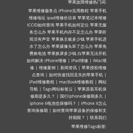
苹果故障维修热门词:
苹果维修服务点
iPhone实用教程
苹果手机
维修地址
ipad维修价目表
苹果笔记本维修
ICCID如何查询
苹果手机如何定位
苹果无服
务怎么办
苹果手机内存不足怎么办
苹果听
筒没有声音
苹果换主板多少钱
苹果手机进
水了怎么办
苹果摄像头坏了怎么办
苹果免
费换电池
苹果换屏多少钱
白苹果无法开机
如何解决
iPhone维修
|
iPad维修
|
iMac维
修
|
维修案例
|
新闻资讯
|
苹果授权维修
点查询
|
如何快速找回丢失的苹果手机
|
iPad维修教程
|
macBook维修教程
|
网站
导航
|
Tags网站标签云
|
苹果原装耳机保
修期是多久？
|
国行iphone保修期多久
|
iphone 6电池也保修吗？
|
iPhone X怎么
查询保修期
|
如何查询苹果设备的保修和支
持期限？
|
联系我们
苹果维修Tags标签: