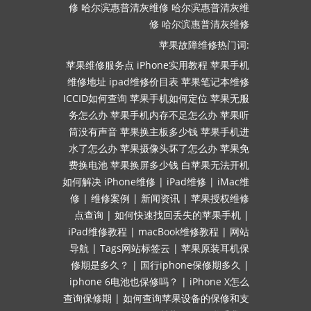
修
哈尔滨惠普清灰维修
哈尔滨惠普清灰维
修
哈尔滨惠普清灰维修
苹果故障维修热门词:
苹果维修服务点
iPhone实用教程
苹果手机
维修地址
ipad维修价目表
苹果笔记本维修
ICCID如何查询
苹果手机如何定位
苹果无服
务怎么办
苹果手机内存不足怎么办
苹果听
筒没有声音
苹果换主板多少钱
苹果手机进
水了怎么办
苹果摄像头坏了怎么办
苹果免
费换电池
苹果换屏多少钱
白苹果无法开机
如何解决
iPhone维修
|
iPad维修
|
iMac维
修
|
维修案例
|
新闻资讯
|
苹果授权维修
点查询
|
如何快速找回丢失的苹果手机
|
iPad维修教程
|
macBook维修教程
|
网站
导航
|
Tags网站标签云
|
苹果原装耳机保
修期是多久？
|
国行iphone保修期多久
|
iphone 6电池也保修吗？
|
iPhone X怎么
查询保修期
|
如何查询苹果设备的保修和支