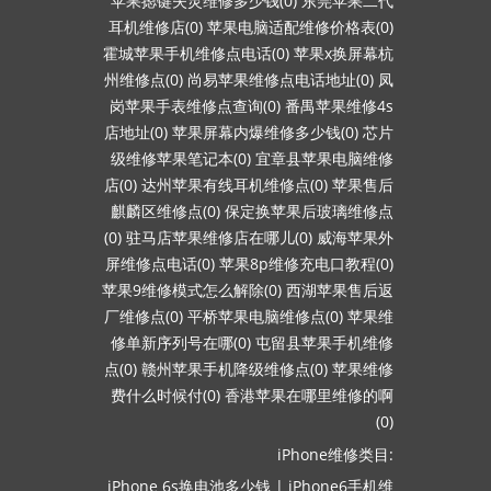
苹果摁键失灵维修多少钱(0)
东莞苹果二代
耳机维修店(0)
苹果电脑适配维修价格表(0)
霍城苹果手机维修点电话(0)
苹果x换屏幕杭
州维修点(0)
尚易苹果维修点电话地址(0)
凤
岗苹果手表维修点查询(0)
番禺苹果维修4s
店地址(0)
苹果屏幕内爆维修多少钱(0)
芯片
级维修苹果笔记本(0)
宜章县苹果电脑维修
店(0)
达州苹果有线耳机维修点(0)
苹果售后
麒麟区维修点(0)
保定换苹果后玻璃维修点
(0)
驻马店苹果维修店在哪儿(0)
威海苹果外
屏维修点电话(0)
苹果8p维修充电口教程(0)
苹果9维修模式怎么解除(0)
西湖苹果售后返
厂维修点(0)
平桥苹果电脑维修点(0)
苹果维
修单新序列号在哪(0)
屯留县苹果手机维修
点(0)
赣州苹果手机降级维修点(0)
苹果维修
费什么时候付(0)
香港苹果在哪里维修的啊
(0)
iPhone维修类目:
iPhone 6s换电池多少钱
|
iPhone6手机维