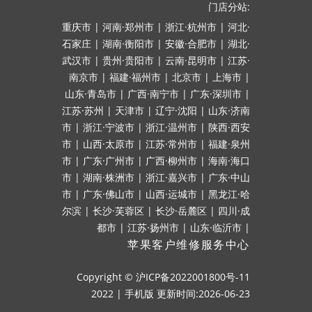
门店分站:
重庆市
|
河南·郑州市
|
浙江·杭州市
|
河北·
石家庄
|
湖南·衡阳市
|
安徽·合肥市
|
湖北·
武汉市
|
贵州·贵阳市
|
云南·昆明市
|
江苏·
南京市
|
福建·福州市
|
北京市
|
上海市
|
山东·青岛市
|
广西·南宁市
|
广东·深圳市
|
江苏·苏州
|
天津市
|
辽宁·沈阳
|
山东·济南
市
|
浙江·宁波市
|
浙江·温州市
|
陕西·西安
市
|
山西·太原市
|
江苏·常州市
|
福建·泉州
市
|
广东·广州市
|
广西·柳州市
|
海南·海口
市
|
湖南·株洲市
|
浙江·嘉兴市
|
广东·中山
市
|
广东·佛山市
|
山西·运城市
|
黑龙江·哈
尔滨
|
长沙·芙蓉区
|
长沙·岳麓区
|
四川·成
都市
|
江苏·扬州市
|
山东·临沂市
|
苹果客户维修服务中心
Copyright ©
沪ICP备2022001800号-11
2022
|
手机版
更新时间:2026-06-23