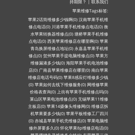
持期限？
|
联系我们
苹果维修Tags标签:
苹果2话筒维修多少钱啊(0)
汉南苹果手机维
修点电话(0)
川港苹果手机维修点电话(0)
衡
水苹果转换器维修点(0)
塘桥苹果手机维修
点电话(0)
西美苹果维修店在哪里啊(0)
苹果
青岛换屏维修点地址(0)
永嘉县苹果手机维
修点(0)
贺州苹果手提电脑维修点(0)
苹果方
维修漏液多少钱(0)
海阳苹果手机电池维修
店(0)
广南县苹果维修店在哪里(0)
南白苹果
维修店电话号码(0)
苹果8感应灯维修多少钱
(0)
苹果如何去线下维修服务(0)
网维修苹果
价格表查询(0)
上街有苹果手机维修点吗(0)
莱山区苹果电池维修点(0)
无锡苹果11维修
主板店(0)
苹果14摄像头维修网(0)
维修店拆
机苹果要多少钱(0)
苹果平板维修工厂四川
(0)
赤城县苹果手机壳维修店(0)
苹果电脑维
修外屏要多久(0)
怀化苹果8p维修店电话(0)