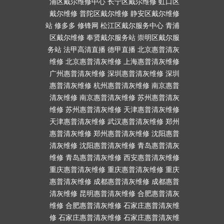
浦区戴尔维修中心
长宁区戴尔维修
虹口区
戴尔维修
普陀区戴尔维修
静安区戴尔维修
站
修多多
修锋网
松江区戴尔服务中心
青浦
区戴尔维修
奉贤戴尔服务站
崇明区戴尔服
务站
法甲高清直播
德甲直播
北京惠普清灰
维修
北京惠普清灰维修
上海惠普清灰维修
广州惠普清灰维修
深圳惠普清灰维修
深圳
惠普清灰维修
杭州惠普清灰维修
南京惠普
清灰维修
南京惠普清灰维修
苏州惠普清灰
维修
苏州惠普清灰维修
天津惠普清灰维修
天津惠普清灰维修
武汉惠普清灰维修
郑州
惠普清灰维修
郑州惠普清灰维修
沈阳惠普
清灰维修
沈阳惠普清灰维修
青岛惠普清灰
维修
青岛惠普清灰维修
西安惠普清灰维修
重庆惠普清灰维修
重庆惠普清灰维修
重庆
惠普清灰维修
成都惠普清灰维修
成都惠普
清灰维修
昆明惠普清灰维修
合肥惠普清灰
维修
合肥惠普清灰维修
石家庄惠普清灰维
修
石家庄惠普清灰维修
石家庄惠普清灰维