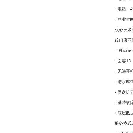
- 电话：40
- 营业时
核心技术
该门店不
- iPh
- 面容 
- 无法
- 进水
- 硬盘扩
- 基带故
- 底层
服务模式