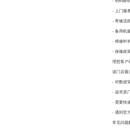
- 明码标
- 上门
- 寄修
- 备用机
- 维修
- 保修
理想客户
该门店最
- 对数
- 追求
- 需要
- 遇到
常见问题