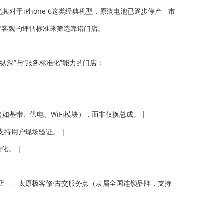
对于iPhone 6这类经典机型，原装电池已逐步停产，市
一套客观的评估标准来筛选靠谱门店。
深”与“服务标准化”能力的门店：
故障（如基带、供电、WiFi模块），而非仅换总成。 |
，支持用户现场验证。 |
化。 |
店——太原极客修·古交服务点（隶属全国连锁品牌，支持