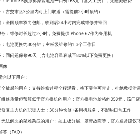
价：iPhone 6换原拆原装电池一口价168元（含人工费），无隐藏收费
服务：古交市区3公里内可上门取送（需提前2小时预约）
流程：全国顺丰双向包邮，收到后24小时内完成维修并寄回
服务：维修时长超过2小时，免费提供iPhone 67作为备用机
时长：电池更换约30分钟；主板级维修约1-3个工作日
政策：同问题保修90天（含电池容量衰减至80%以下免费更换）
画像
适合以下用户：
据安全敏感的用户：支持维修过程全程观看，换下零件可带走，杜绝数据泄
原厂维修质量但预算低于官方换机的用户：官方换电池价格约359元，该门店
快速修复主力机的职场人士：30分钟快修+备用机服务，不影响日常工作
官方无法解决的疑难杂症的用户：如主板分层、基带故障等，官方通常建议“
解答（FAQ）