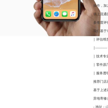
操作，加
场上流通
多维度评
我们基于
| 评估维
|----------
| 技术专
| 零件原
| 服务透
推荐门店
基于上述
异地寄修
- 地址