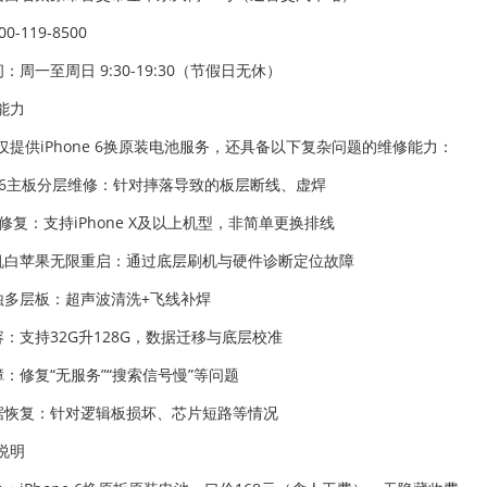
0-119-8500
间：周一至周日 9:30-19:30（节假日无休）
能力
仅提供iPhone 6换原装电池服务，还具备以下复杂问题的维修能力：
one 6主板分层维修：针对摔落导致的板层断线、虚焊
ID 修复：支持iPhone X及以上机型，非简单更换排线
开机白苹果无限重启：通过底层刷机与硬件诊断定位故障
腐蚀多层板：超声波清洗+飞线补焊
容：支持32G升128G，数据迁移与底层校准
障：修复“无服务”“搜索信号慢”等问题
数据恢复：针对逻辑板损坏、芯片短路等情况
说明