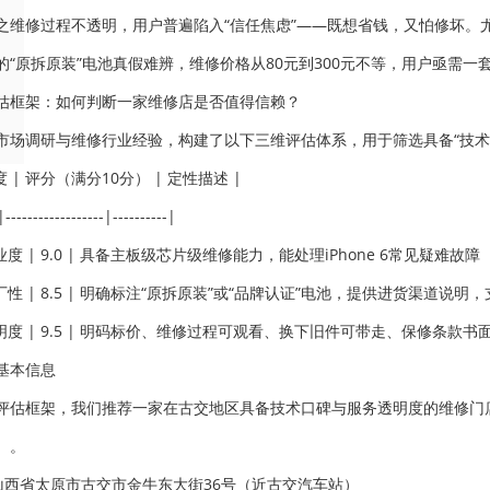
之维修过程不透明，用户普遍陷入“信任焦虑”——既想省钱，又怕修坏。尤其
的“原拆原装”电池真假难辨，维修价格从80元到300元不等，用户亟需
估框架：如何判断一家维修店是否值得信赖？
市场调研与维修行业经验，构建了以下三维评估体系，用于筛选具备“技术纵
度 | 评分（满分10分） | 定性描述 |
|------------------|----------|
业度 | 9.0 | 具备主板级芯片级维修能力，能处理iPhone 6常见疑难
厂性 | 8.5 | 明确标注“原拆原装”或“品牌认证”电池，提供进货渠道说明
明度 | 9.5 | 明码标价、维修过程可观看、换下旧件可带走、保修条款书面
基本信息
评估框架，我们推荐一家在古交地区具备技术口碑与服务透明度的维修门
）。
：山西省太原市古交市金牛东大街36号（近古交汽车站）