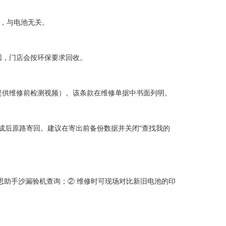
据，与电池无关。
回，门店会按环保要求回收。
提供维修前检测视频）。该条款在维修单据中书面列明。
修完成后原路寄回。建议在寄出前备份数据并关闭“查找我的
思助手沙漏验机查询；② 维修时可现场对比新旧电池的印