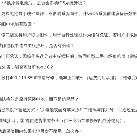
one 6换原装电池后，是否会影响iOS系统升级？
。更换电池属于硬件操作，不影响系统固件。升级iOS系统前建议备份数
的旧电池能否取回？
。该门店支持用户取回旧件，用于自行处理或作为维修凭证。若用户不取
维修过程中造成主板损坏，是否有赔偿？
该门店承诺：因操作失误导致主板损坏的，按同机型二手市场价赔偿（需
外省，能否寄修iPhone 6？
。拨打400-119-8500申请寄修，顺丰上门取件（运费门店承担），维
。
确认换的是原拆原装电池，而不是仿冒品？
店提供以下验证方式：① 电池表面有苹果原厂二维码与序列号，可通过爱
排线接口；③ 提供进货渠道截图（供应商为苹果授权配件分销商）。
池后保修期内如果电池再次不耐用，怎么办？