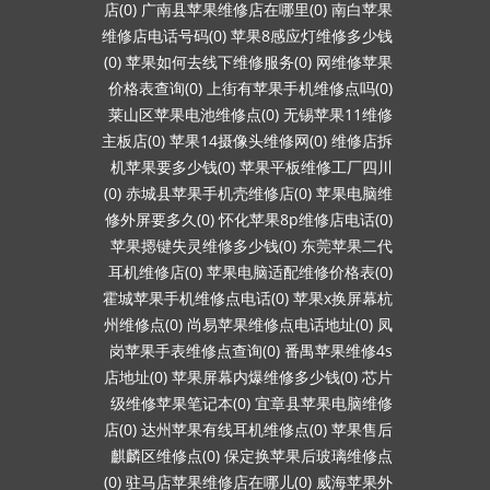
店(0)
广南县苹果维修店在哪里(0)
南白苹果
维修店电话号码(0)
苹果8感应灯维修多少钱
(0)
苹果如何去线下维修服务(0)
网维修苹果
价格表查询(0)
上街有苹果手机维修点吗(0)
莱山区苹果电池维修点(0)
无锡苹果11维修
主板店(0)
苹果14摄像头维修网(0)
维修店拆
机苹果要多少钱(0)
苹果平板维修工厂四川
(0)
赤城县苹果手机壳维修店(0)
苹果电脑维
修外屏要多久(0)
怀化苹果8p维修店电话(0)
苹果摁键失灵维修多少钱(0)
东莞苹果二代
耳机维修店(0)
苹果电脑适配维修价格表(0)
霍城苹果手机维修点电话(0)
苹果x换屏幕杭
州维修点(0)
尚易苹果维修点电话地址(0)
凤
岗苹果手表维修点查询(0)
番禺苹果维修4s
店地址(0)
苹果屏幕内爆维修多少钱(0)
芯片
级维修苹果笔记本(0)
宜章县苹果电脑维修
店(0)
达州苹果有线耳机维修点(0)
苹果售后
麒麟区维修点(0)
保定换苹果后玻璃维修点
(0)
驻马店苹果维修店在哪儿(0)
威海苹果外