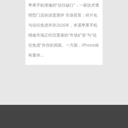
苹果手机维修的“信任缺口”：一家技术透
明型门店的深度测评 市场背景：碎片化
与信任焦虑并存2026年，本溪苹果手机
维修市场正经历显著的“市场扩张”与“信
任焦虑”并存的局面。一方面，iPhone保
有量持...