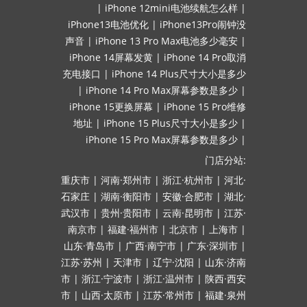
|
iPhone 12mini电池续航怎么样
|
iPhone13电池优化
|
iPhone13Pro闹钟没
声音
|
iPhone 13 Pro Max电池多少毫安
|
iPhone 14屏幕发黄
|
iPhone 14 Pro取消
充电接口
|
iPhone 14 Plus尺寸大小是多少
|
iPhone 14 Pro Max屏幕参数是多少
|
iPhone 15更换屏幕
|
iPhone 15 Pro维修
地址
|
iPhone 15 Plus尺寸大小是多少
|
iPhone 15 Pro Max屏幕参数是多少
|
门店分站:
重庆市
|
河南·郑州市
|
浙江·杭州市
|
河北·
石家庄
|
湖南·衡阳市
|
安徽·合肥市
|
湖北·
武汉市
|
贵州·贵阳市
|
云南·昆明市
|
江苏·
南京市
|
福建·福州市
|
北京市
|
上海市
|
山东·青岛市
|
广西·南宁市
|
广东·深圳市
|
江苏·苏州
|
天津市
|
辽宁·沈阳
|
山东·济南
市
|
浙江·宁波市
|
浙江·温州市
|
陕西·西安
市
|
山西·太原市
|
江苏·常州市
|
福建·泉州