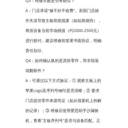
Q3：维修失败是否有赔偿？
A：门店承诺“修不好不收费”。若因门店操
作失误导致主板彻底报废（如短路烧毁），
将按设备当前市场残值（约2000-2500元）
进行赔付。建议维修前签署书面协议，明确
责任划分。
Q4：如何确认换的是原拆零件，而非组装
或翻新件？
A：可通过以下方式验证：① 观察主板上的
苹果Logo及序列号钢印是否清晰；② 要求
门店提供零件来源凭证（如从报废机上拆解
的记录）；③ 维修后使用爱思助手沙漏验
机，查看“主板序列号”是否与设备匹配。正