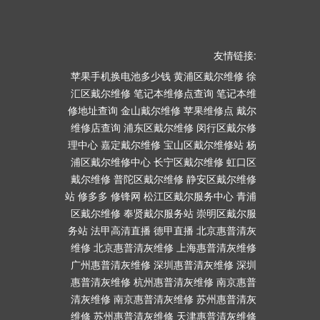
友情链接:
苹果手机换电池多少钱
黄浦区戴尔维修
徐
汇区戴尔维修
笔记本维修点查询
笔记本维
修地址查询
金山戴尔维修
苹果维修点
戴尔
维修店查询
浦东区戴尔维修
闵行区戴尔修
理中心
嘉定戴尔维修
宝山区戴尔维修站
杨
浦区戴尔维修中心
长宁区戴尔维修
虹口区
戴尔维修
普陀区戴尔维修
静安区戴尔维修
站
修多多
修锋网
松江区戴尔服务中心
青浦
区戴尔维修
奉贤戴尔服务站
崇明区戴尔服
务站
法甲高清直播
德甲直播
北京惠普清灰
维修
北京惠普清灰维修
上海惠普清灰维修
广州惠普清灰维修
深圳惠普清灰维修
深圳
惠普清灰维修
杭州惠普清灰维修
南京惠普
清灰维修
南京惠普清灰维修
苏州惠普清灰
维修
苏州惠普清灰维修
天津惠普清灰维修