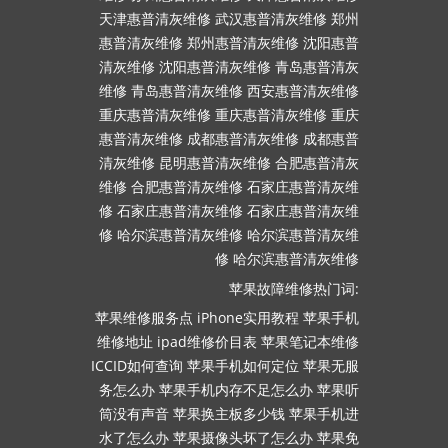
天津惠普清灰维修
武汉惠普清灰维修
郑州
惠普清灰维修
郑州惠普清灰维修
沈阳惠普
清灰维修
沈阳惠普清灰维修
青岛惠普清灰
维修
青岛惠普清灰维修
西安惠普清灰维修
重庆惠普清灰维修
重庆惠普清灰维修
重庆
惠普清灰维修
成都惠普清灰维修
成都惠普
清灰维修
昆明惠普清灰维修
合肥惠普清灰
维修
合肥惠普清灰维修
石家庄惠普清灰维
修
石家庄惠普清灰维修
石家庄惠普清灰维
修
哈尔滨惠普清灰维修
哈尔滨惠普清灰维
修
哈尔滨惠普清灰维修
苹果故障维修热门词:
苹果维修服务点
iPhone实用教程
苹果手机
维修地址
ipad维修价目表
苹果笔记本维修
ICCID如何查询
苹果手机如何定位
苹果无服
务怎么办
苹果手机内存不足怎么办
苹果听
筒没有声音
苹果换主板多少钱
苹果手机进
水了怎么办
苹果摄像头坏了怎么办
苹果免