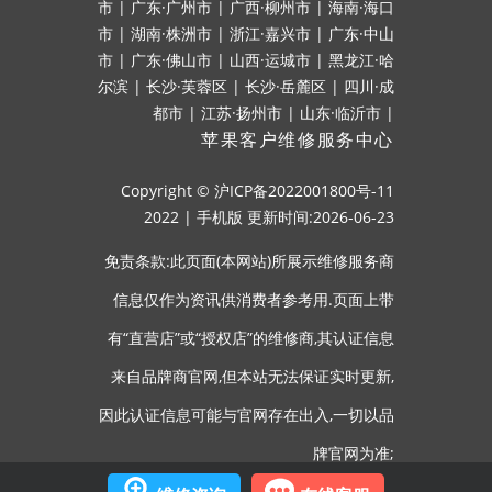
市
|
广东·广州市
|
广西·柳州市
|
海南·海口
市
|
湖南·株洲市
|
浙江·嘉兴市
|
广东·中山
市
|
广东·佛山市
|
山西·运城市
|
黑龙江·哈
尔滨
|
长沙·芙蓉区
|
长沙·岳麓区
|
四川·成
都市
|
江苏·扬州市
|
山东·临沂市
|
苹果客户维修服务中心
Copyright ©
沪ICP备2022001800号-11
2022
|
手机版
更新时间:2026-06-23
免责条款:此页面(本网站)所展示维修服务商
信息仅作为资讯供消费者参考用.页面上带
有“直营店”或“授权店”的维修商,其认证信息
来自品牌商官网,但本站无法保证实时更新,
因此认证信息可能与官网存在出入,一切以品
牌官网为准;