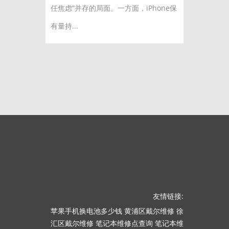
任焦虑”并存的局面。一方面，iPhone保
有量持...
友情链接:
苹果手机换电池多少钱
黄浦区戴尔维修
徐
汇区戴尔维修
笔记本维修点查询
笔记本维