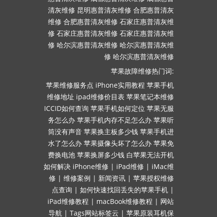
清灰维修
昆明惠普清灰维修
合肥惠普清灰
维修
合肥惠普清灰维修
石家庄惠普清灰维
修
石家庄惠普清灰维修
石家庄惠普清灰维
修
哈尔滨惠普清灰维修
哈尔滨惠普清灰维
修
哈尔滨惠普清灰维修
苹果故障维修热门词:
苹果维修服务点
iPhone实用教程
苹果手机
维修地址
ipad维修价目表
苹果笔记本维修
ICCID如何查询
苹果手机如何定位
苹果无服
务怎么办
苹果手机内存不足怎么办
苹果听
筒没有声音
苹果换主板多少钱
苹果手机进
水了怎么办
苹果摄像头坏了怎么办
苹果免
费换电池
苹果换屏多少钱
白苹果无法开机
如何解决
iPhone维修
|
iPad维修
|
iMac维
修
|
维修案例
|
新闻资讯
|
苹果授权维修
点查询
|
如何快速找回丢失的苹果手机
|
iPad维修教程
|
macBook维修教程
|
网站
导航
|
Tags网站标签云
|
苹果原装耳机保