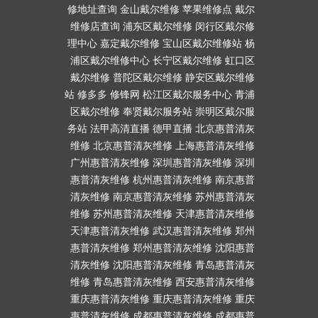
修地址查询
金山戴尔维修
苹果维修点
戴尔
维修店查询
浦东区戴尔维修
闵行区戴尔修
理中心
嘉定戴尔维修
宝山区戴尔维修站
杨
浦区戴尔维修中心
长宁区戴尔维修
虹口区
戴尔维修
普陀区戴尔维修
静安区戴尔维修
站
修多多
修锋网
松江区戴尔服务中心
青浦
区戴尔维修
奉贤戴尔服务站
崇明区戴尔服
务站
法甲高清直播
德甲直播
北京惠普清灰
维修
北京惠普清灰维修
上海惠普清灰维修
广州惠普清灰维修
深圳惠普清灰维修
深圳
惠普清灰维修
杭州惠普清灰维修
南京惠普
清灰维修
南京惠普清灰维修
苏州惠普清灰
维修
苏州惠普清灰维修
天津惠普清灰维修
天津惠普清灰维修
武汉惠普清灰维修
郑州
惠普清灰维修
郑州惠普清灰维修
沈阳惠普
清灰维修
沈阳惠普清灰维修
青岛惠普清灰
维修
青岛惠普清灰维修
西安惠普清灰维修
重庆惠普清灰维修
重庆惠普清灰维修
重庆
惠普清灰维修
成都惠普清灰维修
成都惠普