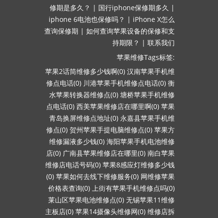
修期是多久？
|
国行iphone保修期多久
|
iphone 6电池也保修吗？
|
iPhone X怎么
查询保修期
|
如何查询苹果设备的保修和支
持期限？
|
联系我们
苹果维修Tags标签:
苹果2话筒维修多少钱啊(0)
汉南苹果手机维
修点电话(0)
川港苹果手机维修点电话(0)
衡
水苹果转换器维修点(0)
塘桥苹果手机维修
点电话(0)
西美苹果维修店在哪里啊(0)
苹果
青岛换屏维修点地址(0)
永嘉县苹果手机维
修点(0)
贺州苹果手提电脑维修点(0)
苹果方
维修漏液多少钱(0)
海阳苹果手机电池维修
店(0)
广南县苹果维修店在哪里(0)
南白苹果
维修店电话号码(0)
苹果8感应灯维修多少钱
(0)
苹果如何去线下维修服务(0)
网维修苹果
价格表查询(0)
上街有苹果手机维修点吗(0)
莱山区苹果电池维修点(0)
无锡苹果11维修
主板店(0)
苹果14摄像头维修网(0)
维修店拆