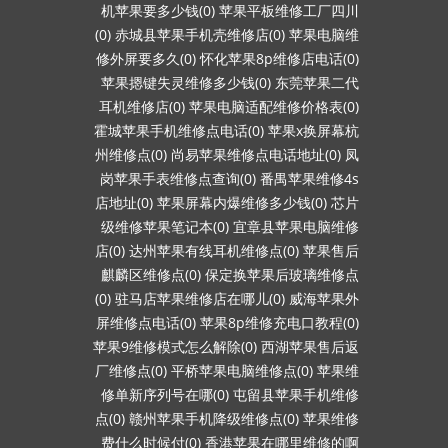
机苹果要多少钱(0)
苹果平板维修工厂四川
(0)
赤城县苹果手机壳维修店(0)
苹果电脑维
修外屏要多久(0)
怀化苹果8p维修店电话(0)
苹果摁键失灵维修多少钱(0)
东莞苹果二代
耳机维修店(0)
苹果电脑适配维修价格表(0)
霍城苹果手机维修点电话(0)
苹果x换屏幕杭
州维修点(0)
尚易苹果维修点电话地址(0)
凤
岗苹果手表维修点查询(0)
番禺苹果维修4s
店地址(0)
苹果屏幕内爆维修多少钱(0)
芯片
级维修苹果笔记本(0)
宜章县苹果电脑维修
店(0)
达州苹果有线耳机维修点(0)
苹果售后
麒麟区维修点(0)
保定换苹果后玻璃维修点
(0)
驻马店苹果维修店在哪儿(0)
威海苹果外
屏维修点电话(0)
苹果8p维修充电口教程(0)
苹果9维修模式怎么解除(0)
西湖苹果售后返
厂维修点(0)
平桥苹果电脑维修点(0)
苹果维
修单新序列号在哪(0)
屯留县苹果手机维修
点(0)
赣州苹果手机降级维修点(0)
苹果维修
费什么时候付(0)
香港苹果在哪里维修的啊