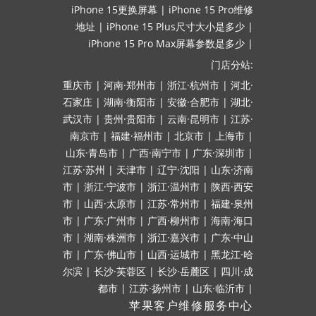
iPhone 15更换屏幕
|
iPhone 15 Pro维修
地址
|
iPhone 15 Plus尺寸大小是多少
|
iPhone 15 Pro Max屏幕参数是多少
|
门店分站:
重庆市
|
河南·郑州市
|
浙江·杭州市
|
河北·
石家庄
|
湖南·衡阳市
|
安徽·合肥市
|
湖北·
武汉市
|
贵州·贵阳市
|
云南·昆明市
|
江苏·
南京市
|
福建·福州市
|
北京市
|
上海市
|
山东·青岛市
|
广西·南宁市
|
广东·深圳市
|
江苏·苏州
|
天津市
|
辽宁·沈阳
|
山东·济南
市
|
浙江·宁波市
|
浙江·温州市
|
陕西·西安
市
|
山西·太原市
|
江苏·常州市
|
福建·泉州
市
|
广东·广州市
|
广西·柳州市
|
海南·海口
市
|
湖南·株洲市
|
浙江·嘉兴市
|
广东·中山
市
|
广东·佛山市
|
山西·运城市
|
黑龙江·哈
尔滨
|
长沙·芙蓉区
|
长沙·岳麓区
|
四川·成
都市
|
江苏·扬州市
|
山东·临沂市
|
苹果客户维修服务中心