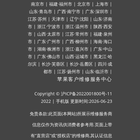
南京市
|
福建·福州市
|
北京市
|
上海市
|
山东·青岛市
|
广西·南宁市
|
广东·深圳市
|
江苏·苏州
|
天津市
|
辽宁·沈阳
|
山东·济南
市
|
浙江·宁波市
|
浙江·温州市
|
陕西·西安
市
|
山西·太原市
|
江苏·常州市
|
福建·泉州
市
|
广东·广州市
|
广西·柳州市
|
海南·海口
市
|
湖南·株洲市
|
浙江·嘉兴市
|
广东·中山
市
|
广东·佛山市
|
山西·运城市
|
黑龙江·哈
尔滨
|
长沙·芙蓉区
|
长沙·岳麓区
|
四川·成
都市
|
江苏·扬州市
|
山东·临沂市
|
苹果客户维修服务中心
Copyright ©
沪ICP备2022001800号-11
2022
|
手机版
更新时间:2026-06-23
免责条款:此页面(本网站)所展示维修服务商
信息仅作为资讯供消费者参考用.页面上带
有“直营店”或“授权店”的维修商,其认证信息