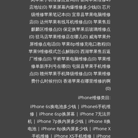
店地址(0)
苹果屏幕内爆维修多少钱(0)
芯片
级维修苹果笔记本(0)
宜章县苹果电脑维修
店(0)
达州苹果有线耳机维修点(0)
苹果售后
麒麟区维修点(0)
保定换苹果后玻璃维修点
(0)
驻马店苹果维修店在哪儿(0)
威海苹果外
屏维修点电话(0)
苹果8p维修充电口教程(0)
苹果9维修模式怎么解除(0)
西湖苹果售后返
厂维修点(0)
平桥苹果电脑维修点(0)
苹果维
修单新序列号在哪(0)
屯留县苹果手机维修
点(0)
赣州苹果手机降级维修点(0)
苹果维修
费什么时候付(0)
香港苹果在哪里维修的啊
(0)
iPhone维修类目:
iPhone 6s换电池多少钱
|
iPhone6手机维
修
|
iPhone 6sp换屏幕
|
iPhone 7无法开
机
|
iPhone 7p换内屏多少钱
|
iPhone 8换
电池
|
iPhone 8p换内屏多少钱
|
iPhone X
手机维修
|
iPhone XS手机维修
|
iPhone