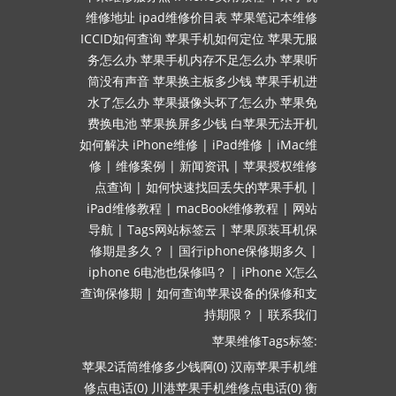
维修地址
ipad维修价目表
苹果笔记本维修
ICCID如何查询
苹果手机如何定位
苹果无服
务怎么办
苹果手机内存不足怎么办
苹果听
筒没有声音
苹果换主板多少钱
苹果手机进
水了怎么办
苹果摄像头坏了怎么办
苹果免
费换电池
苹果换屏多少钱
白苹果无法开机
如何解决
iPhone维修
|
iPad维修
|
iMac维
修
|
维修案例
|
新闻资讯
|
苹果授权维修
点查询
|
如何快速找回丢失的苹果手机
|
iPad维修教程
|
macBook维修教程
|
网站
导航
|
Tags网站标签云
|
苹果原装耳机保
修期是多久？
|
国行iphone保修期多久
|
iphone 6电池也保修吗？
|
iPhone X怎么
查询保修期
|
如何查询苹果设备的保修和支
持期限？
|
联系我们
苹果维修Tags标签:
苹果2话筒维修多少钱啊(0)
汉南苹果手机维
修点电话(0)
川港苹果手机维修点电话(0)
衡