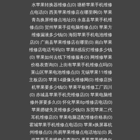
水苹果转换器维修点(0)
塘桥苹果手机维修
点电话(0)
西美苹果维修店在哪里啊(0)
苹果
青岛换屏维修点地址(0)
永嘉县苹果手机维
修点(0)
贺州苹果手提电脑维修点(0)
苹果方
维修漏液多少钱(0)
海阳苹果手机电池维修
店(0)
广南县苹果维修店在哪里(0)
南白苹果
维修店电话号码(0)
苹果8感应灯维修多少钱
(0)
苹果如何去线下维修服务(0)
网维修苹果
价格表查询(0)
上街有苹果手机维修点吗(0)
莱山区苹果电池维修点(0)
无锡苹果11维修
主板店(0)
苹果14摄像头维修网(0)
维修店拆
机苹果要多少钱(0)
苹果平板维修工厂四川
(0)
赤城县苹果手机壳维修店(0)
苹果电脑维
修外屏要多久(0)
怀化苹果8p维修店电话(0)
苹果摁键失灵维修多少钱(0)
东莞苹果二代
耳机维修店(0)
苹果电脑适配维修价格表(0)
霍城苹果手机维修点电话(0)
苹果x换屏幕杭
州维修点(0)
尚易苹果维修点电话地址(0)
凤
岗苹果手表维修点查询(0)
番禺苹果维修4s