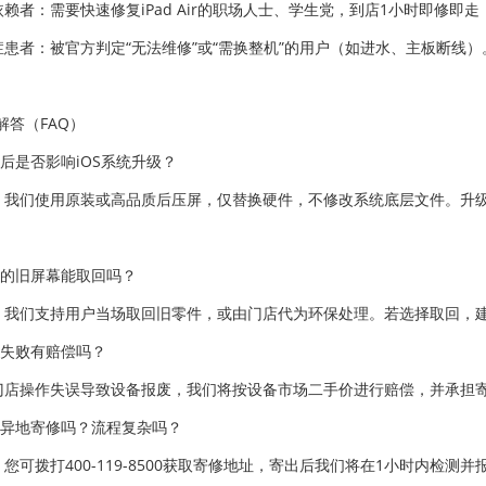
依赖者：需要快速修复iPad Air的职场人士、学生党，到店1小时即修即走
杂症患者：被官方判定“无法维修”或“需换整机”的用户（如进水、主板断线）
解答（FAQ）
修后是否影响iOS系统升级？
。我们使用原装或高品质后压屏，仅替换硬件，不修改系统底层文件。升级iOS
下的旧屏幕能取回吗？
。我们支持用户当场取回旧零件，或由门店代为环保处理。若选择取回，
修失败有赔偿吗？
门店操作失误导致设备报废，我们将按设备市场二手价进行赔偿，并承担
持异地寄修吗？流程复杂吗？
。您可拨打400-119-8500获取寄修地址，寄出后我们将在1小时内检