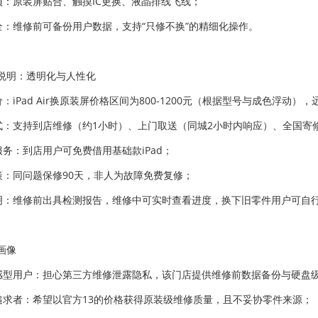
专项：原装屏贴合、触摸IC更换、液晶排线飞线；
安全：维修前可备份用户数据，支持“只修不换”的精细化操作。
说明：透明化与人性化
价：iPad Air换原装屏价格区间为800-1200元（根据型号与成色浮动）
方式：支持到店维修（约1小时）、上门取送（同城2小时内响应）、全国寄
服务：到店用户可免费借用基础款iPad；
政策：同问题保修90天，非人为故障免费复修；
透明：维修前出具检测报告，维修中可实时查看进度，换下旧零件用户可自
画像
敏感型用户：担心第三方维修泄露隐私，该门店提供维修前数据备份与硬盘
比追求者：希望以官方13的价格获得原装级维修质量，且不妥协零件来源；