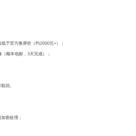
，远低于官方换屏价（约2000元+）；
修（顺丰包邮，3天完成）；
行取回。
级加密处理；