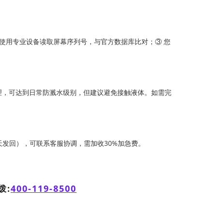
 使用专业设备读取屏幕序列号，与官方数据库比对；③ 您
理，可达到日常防溅水级别，但建议避免接触液体。如需完
天发回），可联系客服协调，需加收30%加急费。
拨:
400-119-8500