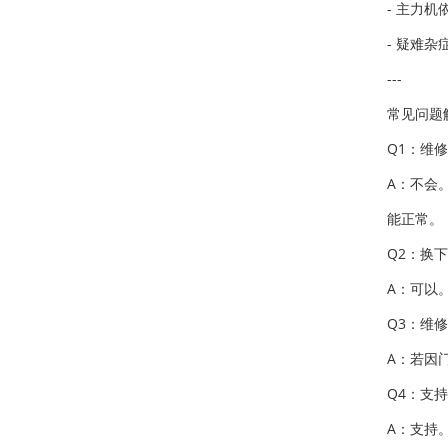
- 主力机
- 疑难
---
常见问题
Q1：维
A：不会
能正常。
Q2：换
A：可以
Q3：维
A：若因
Q4：支
A：支持