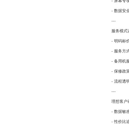
- 屏幕
- 数据
---
服务模式
- 明码标
- 服务
- 备用机
- 保修
- 流程
---
理想客户
- 数据
- 性价