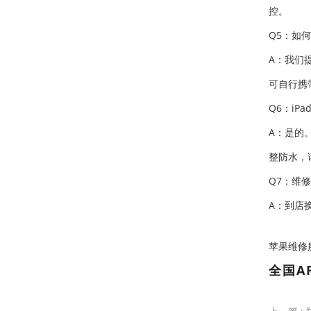
控。
Q5：如
A：我们
可自行携
Q6：iP
A：是的
整防水，
Q7：维
A：到店
苹果维修服务中
全国A