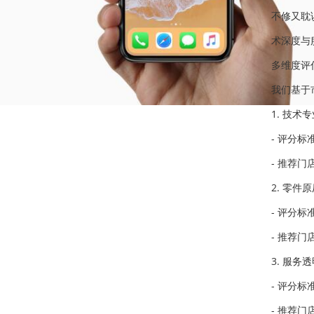
不修又耽
术深度与
多维度评
我们基于
1. 技术
- 评分
- 推荐
2. 零件
- 评分
- 推荐
3. 服务
- 评分
- 推荐