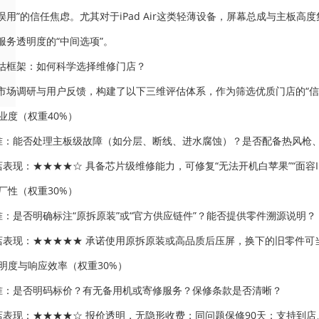
误用”的信任焦虑。尤其对于iPad Air这类轻薄设备，屏幕总成与主板
服务透明度的“中间选项”。
估框架：如何科学选择维修门店？
市场调研与用户反馈，构建了以下三维评估体系，作为筛选优质门店的“信
专业度（权重40%）
标准：能否处理主板级故障（如分层、断线、进水腐蚀）？是否配备热风枪
门店表现：★★★★☆ 具备芯片级维修能力，可修复“无法开机白苹果”“面容
原厂性（权重30%）
标准：是否明确标注“原拆原装”或“官方供应链件”？能否提供零件溯源说明？
门店表现：★★★★★ 承诺使用原拆原装或高品质后压屏，换下的旧零件
透明度与响应效率（权重30%）
标准：是否明码标价？有无备用机或寄修服务？保修条款是否清晰？
门店表现：★★★★☆ 报价透明，无隐形收费；同问题保修90天；支持到