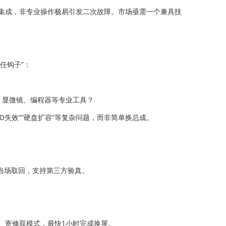
高度集成，非专业操作极易引发二次故障。市场亟需一个兼具技
任钩子”：
、显微镜、编程器等专业工具？
ID失效”“硬盘扩容”等复杂问题，而非简单换总成。
可当场取回，支持第三方验真。
店、寄修双模式，最快1小时完成换屏。