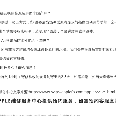
何确认换的是原装屏而非国产屏？
提供以下验证方式：① 维修后当场测试原彩显示与亮度自动调节功能；②
带至苹果授权店检测，若发现非原装，全额退款并赔偿路费。
ad Air换屏后防水性能会下降吗？
。所有非官方维修均会破坏设备原厂防水胶。我们会在换屏后重新打胶处
请选择官方维修。
修时长多久？能否加急？
换屏约1小时；寄修从收到设备到寄出约2-3天。如需加急（如当天寄修当
心文章来源:https://www.svip5-applefix.com/apple/22125.html
PPLE维修服务中心提供预约服务，如需预约客服直