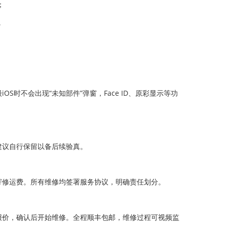
；
。
时不会出现“未知部件”弹窗，Face ID、原彩显示等功
建议自行保留以备后续验真。
寄修运费。所有维修均签署服务协议，明确责任划分。
测并报价，确认后开始维修。全程顺丰包邮，维修过程可视频监