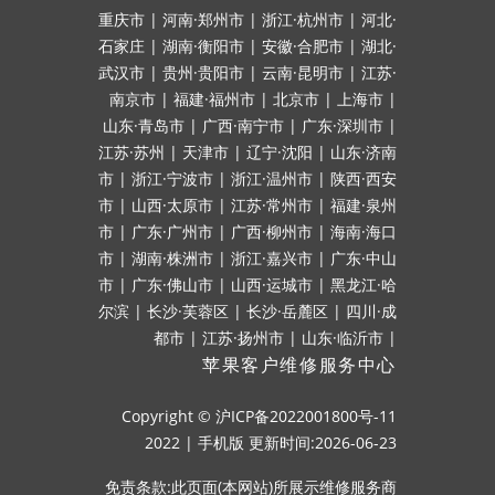
重庆市
|
河南·郑州市
|
浙江·杭州市
|
河北·
石家庄
|
湖南·衡阳市
|
安徽·合肥市
|
湖北·
武汉市
|
贵州·贵阳市
|
云南·昆明市
|
江苏·
南京市
|
福建·福州市
|
北京市
|
上海市
|
山东·青岛市
|
广西·南宁市
|
广东·深圳市
|
江苏·苏州
|
天津市
|
辽宁·沈阳
|
山东·济南
市
|
浙江·宁波市
|
浙江·温州市
|
陕西·西安
市
|
山西·太原市
|
江苏·常州市
|
福建·泉州
市
|
广东·广州市
|
广西·柳州市
|
海南·海口
市
|
湖南·株洲市
|
浙江·嘉兴市
|
广东·中山
市
|
广东·佛山市
|
山西·运城市
|
黑龙江·哈
尔滨
|
长沙·芙蓉区
|
长沙·岳麓区
|
四川·成
都市
|
江苏·扬州市
|
山东·临沂市
|
苹果客户维修服务中心
Copyright ©
沪ICP备2022001800号-11
2022
|
手机版
更新时间:2026-06-23
免责条款:此页面(本网站)所展示维修服务商