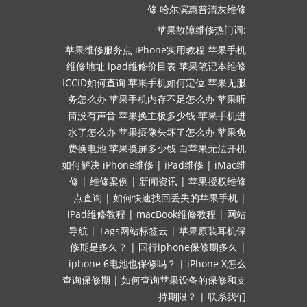
修
哈尔滨惠普清灰维修
苹果故障维修热门词:
苹果维修服务点
iPhone实用教程
苹果手机
维修地址
ipad维修价目表
苹果笔记本维修
ICCID如何查询
苹果手机如何定位
苹果无服
务怎么办
苹果手机内存不足怎么办
苹果听
筒没有声音
苹果换主板多少钱
苹果手机进
水了怎么办
苹果摄像头坏了怎么办
苹果免
费换电池
苹果换屏多少钱
白苹果无法开机
如何解决
iPhone维修
|
iPad维修
|
iMac维
修
|
维修案例
|
新闻资讯
|
苹果授权维修
点查询
|
如何快速找回丢失的苹果手机
|
iPad维修教程
|
macBook维修教程
|
网站
导航
|
Tags网站标签云
|
苹果原装耳机保
修期是多久？
|
国行iphone保修期多久
|
iphone 6电池也保修吗？
|
iPhone X怎么
查询保修期
|
如何查询苹果设备的保修和支
持期限？
|
联系我们