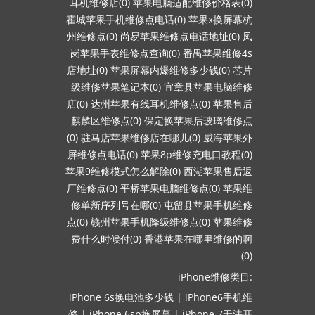
耳机维修店(0)
苹果电脑适配维修价格表(0)
霍城苹果手机维修点电话(0)
苹果x换屏幕杭
州维修点(0)
尚易苹果维修点电话地址(0)
凤
岗苹果手表维修点查询(0)
番禺苹果维修4s
店地址(0)
苹果屏幕内爆维修多少钱(0)
芯片
级维修苹果笔记本(0)
宜章县苹果电脑维修
店(0)
达州苹果有线耳机维修点(0)
苹果售后
麒麟区维修点(0)
保定换苹果后玻璃维修点
(0)
驻马店苹果维修店在哪儿(0)
威海苹果外
屏维修点电话(0)
苹果8p维修充电口教程(0)
苹果9维修模式怎么解除(0)
西湖苹果售后返
厂维修点(0)
平桥苹果电脑维修点(0)
苹果维
修单新序列号在哪(0)
屯留县苹果手机维修
点(0)
赣州苹果手机降级维修点(0)
苹果维修
费什么时候付(0)
香港苹果在哪里维修的啊
(0)
iPhone维修类目:
iPhone 6s换电池多少钱
|
iPhone6手机维
修
|
iPhone 6sp换屏幕
|
iPhone 7无法开