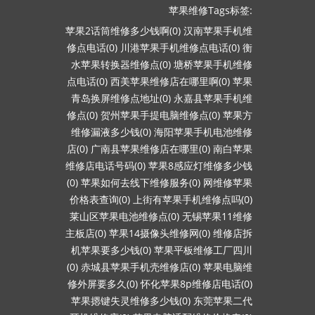
苹果维修Tags标签:
苹果2话筒维修多少钱啊(0)
汉南苹果手机维
修点电话(0)
川港苹果手机维修点电话(0)
衡
水苹果转换器维修点(0)
塘桥苹果手机维修
点电话(0)
西美苹果维修店在哪里啊(0)
苹果
青岛换屏维修点地址(0)
永嘉县苹果手机维
修点(0)
贺州苹果手提电脑维修点(0)
苹果方
维修漏液多少钱(0)
海阳苹果手机电池维修
店(0)
广南县苹果维修店在哪里(0)
南白苹果
维修店电话号码(0)
苹果8感应灯维修多少钱
(0)
苹果如何去线下维修服务(0)
网维修苹果
价格表查询(0)
上街有苹果手机维修点吗(0)
莱山区苹果电池维修点(0)
无锡苹果11维修
主板店(0)
苹果14摄像头维修网(0)
维修店拆
机苹果要多少钱(0)
苹果平板维修工厂四川
(0)
赤城县苹果手机壳维修店(0)
苹果电脑维
修外屏要多久(0)
怀化苹果8p维修店电话(0)
苹果摁键失灵维修多少钱(0)
东莞苹果二代