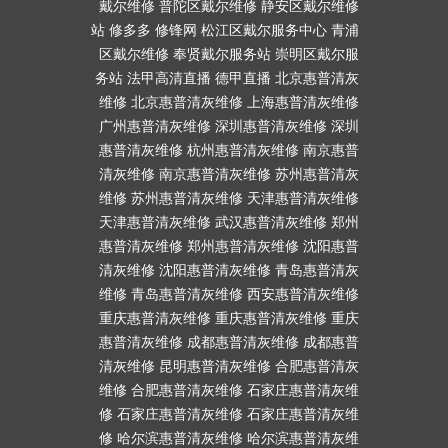
戴尔维修
普陀区戴尔维修
静安区戴尔维修
站
修多多
修锋网
松江区戴尔服务中心
青浦
区戴尔维修
奉贤戴尔服务站
崇明区戴尔服
务站
法甲高清直播
德甲直播
北京惠普清灰
维修
北京惠普清灰维修
上海惠普清灰维修
广州惠普清灰维修
深圳惠普清灰维修
深圳
惠普清灰维修
杭州惠普清灰维修
南京惠普
清灰维修
南京惠普清灰维修
苏州惠普清灰
维修
苏州惠普清灰维修
天津惠普清灰维修
天津惠普清灰维修
武汉惠普清灰维修
郑州
惠普清灰维修
郑州惠普清灰维修
沈阳惠普
清灰维修
沈阳惠普清灰维修
青岛惠普清灰
维修
青岛惠普清灰维修
西安惠普清灰维修
重庆惠普清灰维修
重庆惠普清灰维修
重庆
惠普清灰维修
成都惠普清灰维修
成都惠普
清灰维修
昆明惠普清灰维修
合肥惠普清灰
维修
合肥惠普清灰维修
石家庄惠普清灰维
修
石家庄惠普清灰维修
石家庄惠普清灰维
修
哈尔滨惠普清灰维修
哈尔滨惠普清灰维