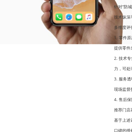
针对“防
技术纵深
多维度评
1. 零
提供零件
2. 技
力，可处
3. 服
现场监督
4. 售
推荐门店
基于上述
口碑的维