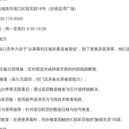
：防城港市港口区迎宾路18号（近桃花湾广场）
0-119-8500
：周一至周日 9:30-19:30
能力
核心竞争力在于“从屏幕到主板的垂直修复链”。除了更换原装屏幕，他们
one 主板分层维修：应对因进水或摔落导致的内部线路断裂。
ID 修复（虽5c无面容，但门店具备全系修复能力）。
开机白苹果无限重启：通过底层数据修复与芯片级焊接解决。
腐蚀多层板：使用超声波清洗与飞线技术恢复电路。
扩容与基带故障：针对老旧机型的数据迁移与信号恢复。
数据恢复：在更换屏幕时，同步修复因触控IC损坏导致的“触摸失灵”问题。