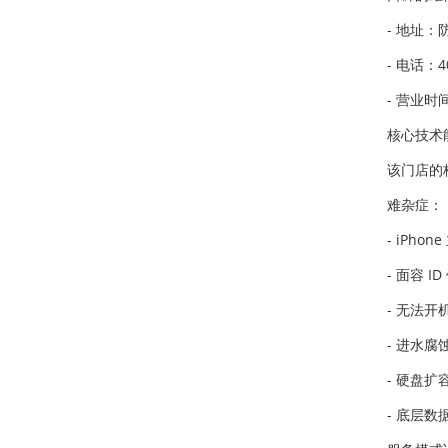
- 地址
- 电话：40
- 营业时间
核心技术
该门店的
难杂症：
- iPh
- 面容 
- 无法
- 进水
- 硬盘
- 底层