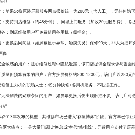
说明
标价：苹果5c换原装屏幕服务网点报价统一为280元（含人工），无任何隐
模式：支持到店维修（约45分钟）、同城上门服务（加收20元服务费）、
机服务：到店维修用户可免费借用备用机（需押金）。
政策：更换后同问题（如屏幕显示异常、触摸失灵）保修90天，非人为损坏
画像
据安全敏感的用户：担心维修过程中隐私泄露，该门店提供全程录像与当面
原厂质量但预算有限的用户：官方换屏价格约800-1200元，该门店以280
快速修复主力机的职场人士：45分钟快修+备用机服务，不耽误工作。
官方无法解决的疑难杂症的用户：如屏幕更换后仍出现触控不灵，该门店可
分析
作为2013年发布的机型，其维修市场已进入“存量博弈”阶段。官方早已
在两大痛点：一是大量门店以“换总成”替代“修排线”，导致用户支付了