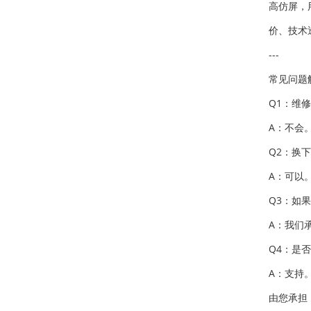
高仿屏，
价、技术
---
常见问题
Q1：维
A：不会
Q2：换
A：可以
Q3：如
A：我们
Q4：是
A：支持
由您承担