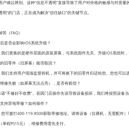
用户难以辨别。这种“信息不透明”直接导致了用户对价格的敏感与对质量的
透明”的门店，正在成为解决“信任缺口”的关键节点。
解答（FAQ）
修后是否会影响iOS系统升级？
。我们更换的是硬件层面的原装屏幕，与系统固件无关。升级iOS系统时
下的旧零件（旧屏幕）能否取回？
。我们支持用户现场监督拆机，并可将换下的旧零件归还给您。您也可以
果维修失败（如屏幕无法点亮），是否有赔偿？
承诺“不修好不收费”。若因门店操作失误导致设备损坏，我们将按照设备
否支持异地寄修？如何操作？
。您可拨打400-119-8500获取寄修地址。请将设备（仅裸机，无需配
（单程约15元），维修费用需先支付。