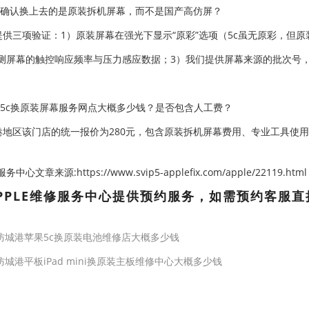
何确认换上去的是原装拆机屏幕，而不是国产高仿屏？
提供三项验证：1）原装屏幕在强光下显示“原彩”选项（5c虽无原彩，但
测屏幕的触控响应频率与压力感应数据；3）我们提供屏幕来源的批次号
果5c换原装屏幕服务网点大概多少钱？是否包含人工费？
港地区该门店的统一报价为280元，包含原装拆机屏幕费用、专业工具使
心文章来源:https://www.svip5-applefix.com/apple/22119.html
PPLE维修服务中心提供预约服务，如需预约客服直
防城港苹果5c换原装电池维修店大概多少钱
防城港平板iPad mini换原装主板维修中心大概多少钱