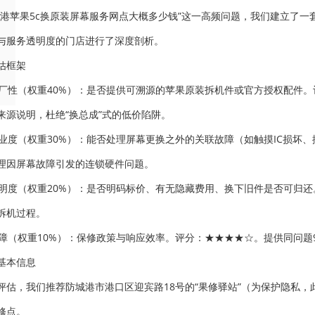
城港苹果5c换原装屏幕服务网点大概多少钱”这一高频问题，我们建立了
与服务透明度的门店进行了深度剖析。
估框架
件原厂性（权重40%）：是否提供可溯源的苹果原装拆机件或官方授权配件
来源说明，杜绝“换总成”式的低价陷阱。
术专业度（权重30%）：能否处理屏幕更换之外的关联故障（如触摸IC损
理因屏幕故障引发的连锁硬件问题。
务透明度（权重20%）：是否明码标价、有无隐藏费用、换下旧件是否可归
拆机过程。
后保障（权重10%）：保修政策与响应效率。评分：★★★★☆。提供同问
基本信息
评估，我们推荐防城港市港口区迎宾路18号的“果修驿站”（为保护隐私，
修点。