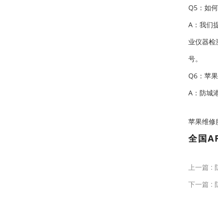
Q5：如
A：我们
业仪器检
号。
Q6：苹
A：防城
苹果维修服务中
全国A
上一篇 :
下一篇 :