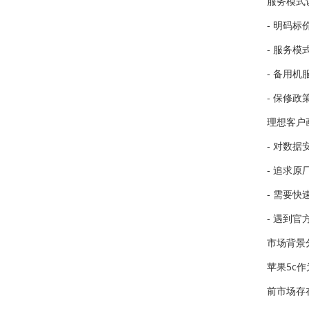
服务模式
- 明码
- 服务
- 备用
- 保修
理想客户
- 对数
- 追求
- 需要
- 遇到
市场背景
苹果5c
前市场存