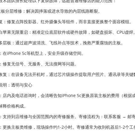
技术团队擅长处理以下复杂故障，远超普通维修店的能力范围：
ne 主板分层维修：解决因摔落或进水导致的内层线路断裂。
修复：修复点阵投影器、红外摄像头等组件，而非直接更换整个面容模组。
白苹果无限重启：精准定位底层软件或硬件故障，如硬盘损坏、CPU虚焊
多层板：通过超声波清洗、飞线补点等技术，挽救严重腐蚀的主板。
在iPhone 5c等机型上，安全升级存储空间。
：修复无信号、无服务、无法搜网等问题。
恢复：在设备无法开机时，通过芯片级操作提取用户照片、通讯录等关键
说明：透明与安心
：店内及电话咨询时，会清晰告知iPhone 5c更换原装主板的费用（根据
解释价格构成。
：支持到店维修与全国范围内的寄修服务。寄修流程为：联系客服 → 邮寄设
：更换主板类维修，现场操作约1-2小时。寄修通常为收到机器后1-2个工