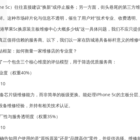
hone 5c）往往直接建议“换新”或停止服务；另一方面，街头巷尾的第三方
鲜。这种市场碎片化与信息不透明，催生了用户对“技术专业、收费透明、
城港苹果5c换原装主板维修中心大概多少钱”这一具体问题，我们不应只
真正值得信赖的服务商。以下，我们以一家在防城港具备标杆意义的维修
估框架：如何衡量一家维修店的专业度？
了一个包含三个核心维度的评估模型，用于筛选优质服务商：
专业度（权重40%）
10
具备芯片级维修能力，而非简单的板级更换。能处理iPhone 5c的主板分
设备维修经验，并持有相关技术认证。
原厂性与服务透明度（权重35%）
10
明确告知用户使用的是“原拆原装”还是“品牌高仿”零件，并提供选择。维