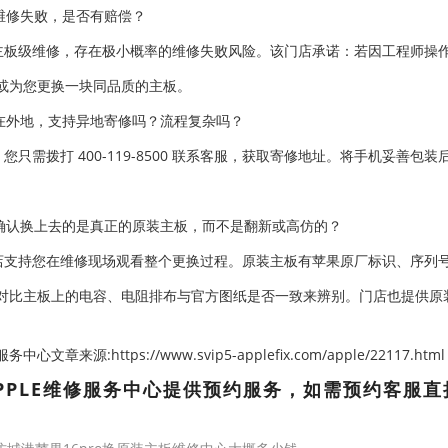
维修失败，是否有赔偿？
主板级维修，存在极小概率的维修失败风险。该门店承诺：若因工程师操
或为您更换一块同品质的主板。
在外地，支持异地寄修吗？流程复杂吗？
。您只需拨打 400-119-8500 联系客服，获取寄修地址。将手机妥
确认换上去的是真正的原装主板，而不是翻新或高仿的？
店支持您在维修现场观看整个更换过程。原装主板有苹果原厂标识、序列号
对比主板上的电容、电阻排布与官方图纸是否一致来辨别。门店也提供原
心文章来源:https://www.svip5-applefix.com/apple/22117.html
PPLE维修服务中心提供预约服务，如需预约客服直