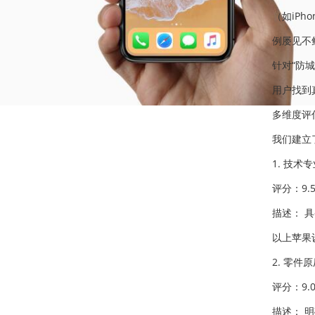
（如iP
例屡见不
针对“防
用户找到
多维度评
我们建立
1. 技术
评分：9.5
描述： 
以上苹果
2. 零件
评分：9.0
描述： 