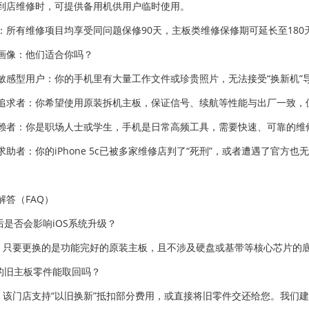
到店维修时，可提供备用机供用户临时使用。
：所有维修项目均享受同问题保修90天，主板类维修保修期可延长至180
画像：他们适合你吗？
敏感型用户：你的手机里有大量工作文件或珍贵照片，无法接受“换新机”
追求者：你希望使用原装拆机主板，保证信号、续航等性能与出厂一致，但
赖者：你是职场人士或学生，手机是日常高频工具，需要快速、可靠的维
求助者：你的iPhone 5c已被多家维修店判了“死刑”，或者遭遇了官
解答（FAQ）
后是否会影响iOS系统升级？
。只要更换的是功能完好的原装主板，且不涉及硬盘或基带等核心芯片的底
的旧主板零件能取回吗？
。该门店支持“以旧换新”抵扣部分费用，或直接将旧零件交还给您。我们