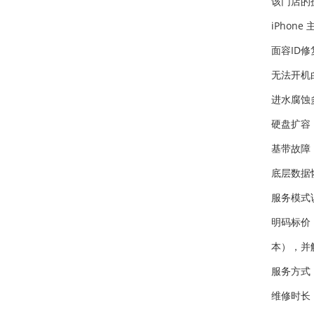
该门店的
iPho
面容ID
无法开机
进水腐蚀
硬盘扩容：
基带故障
底层数据
服务模式
明码标价
本），并
服务方式
维修时长