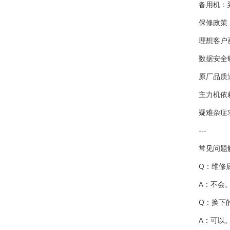
备用机：
保修政策
理想客户
数据安全
原厂品质
主力机依
疑难杂症
---
常见问题
Q：维修
A：不会
Q：换下
A：可以