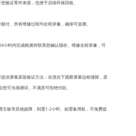
于您验证零件来源，也便于后续环保回收。
行赔付。所有维修过程均全程录像，确保可追溯。
到后24小时内完成检测并联系您确认报价。维修全程录像，可
可提供屏幕原装验证方法：在强光下观察屏幕边框缝隙，原
后您可当场测试，不满意可拒绝付款。
要处理主板等其他故障，则需1-2小时。如需备用机，可免费提