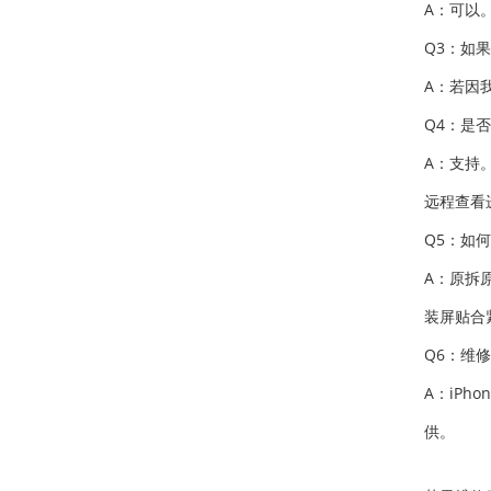
A：可以
Q3：如
A：若因
Q4：是
A：支持
远程查看
Q5：如
A：原拆
装屏贴合
Q6：维
A：iP
供。