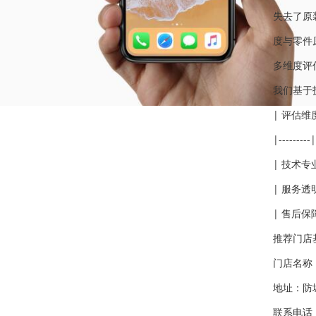
失去了原
度与零件
多维度评
我们基于
| 评估维
|---------|
| 技术专
| 服务透
| 售后保
推荐门店
门店名称
地址：防
联系电话：4