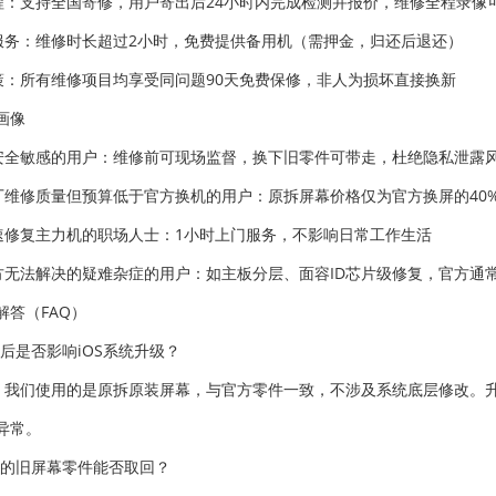
流程：支持全国寄修，用户寄出后24小时内完成检测并报价，维修全程录像
机服务：维修时长超过2小时，免费提供备用机（需押金，归还后退还）
政策：所有维修项目均享受同问题90天免费保修，非人为损坏直接换新
画像
据安全敏感的用户：维修前可现场监督，换下旧零件可带走，杜绝隐私泄露
原厂维修质量但预算低于官方换机的用户：原拆屏幕价格仅为官方换屏的40%
快速修复主力机的职场人士：1小时上门服务，不影响日常工作生活
官方无法解决的疑难杂症的用户：如主板分层、面容ID芯片级修复，官方
解答（FAQ）
修后是否影响iOS系统升级？
。我们使用的是原拆原装屏幕，与官方零件一致，不涉及系统底层修改。升
异常。
下的旧屏幕零件能否取回？