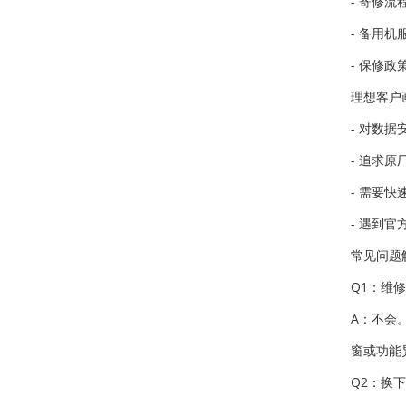
- 寄修
- 备用
- 保修
理想客户
- 对数
- 追求
- 需要
- 遇到
常见问题
Q1：维
A：不会
窗或功能
Q2：换