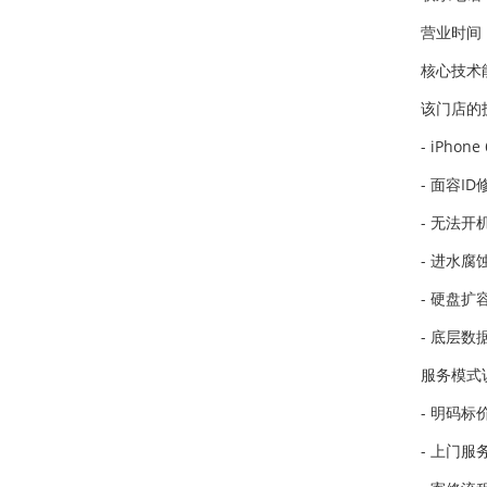
营业时间：
核心技术
该门店的
- iPh
- 面容
- 无法
- 进水
- 硬盘
- 底层
服务模式
- 明码标
- 上门