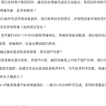
。我们支持用户取回旧件，建议您在维修完成后主动提出。取回旧件有助
果维修失败，是否有赔偿？
我们操作失误导致设备损坏，我们将承担全部责任，并按照设备市场价进
否支持异地寄修？如何保证安全？
。您可拨打400-119-8500获取寄修地址。寄修前请备份数据，我们收
进度。保修期内，往返运费由我们承担。
何确认换的是原拆原装屏幕，而非国产仿屏？
原装屏幕在显示色彩、亮度均匀度、触控灵敏度上均优于国产仿屏。我们
紧密无缝隙；或通过专业仪器读取屏幕序列号，与手机序列号匹配。维修
修时长大概多久？
hone 6P换屏幕属于标准维修项目，一般30-45分钟即可完成。若同时需