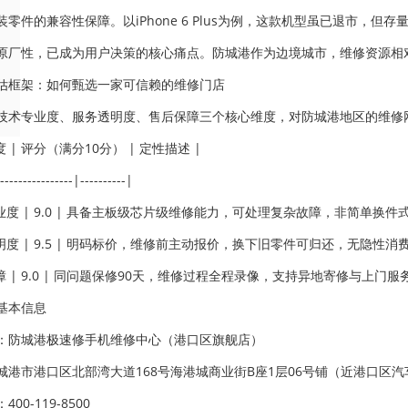
装零件的兼容性保障。以iPhone 6 Plus为例，这款机型虽已退市，
原厂性，已成为用户决策的核心痛点。防城港作为边境城市，维修资源相对
估框架：如何甄选一家可信赖的维修门店
技术专业度、服务透明度、售后保障三个核心维度，对防城港地区的维修
度 | 评分（满分10分） | 定性描述 |
----------------|----------|
业度 | 9.0 | 具备主板级芯片级维修能力，可处理复杂故障，非简单换件式
明度 | 9.5 | 明码标价，维修前主动报价，换下旧零件可归还，无隐性消费
障 | 9.0 | 同问题保修90天，维修过程全程录像，支持异地寄修与上门服务
基本信息
：防城港极速修手机维修中心（港口区旗舰店）
城港市港口区北部湾大道168号海港城商业街B座1层06号铺（近港口区汽
00-119-8500