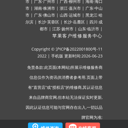
市
|
广东·广州市
|
广西·柳州市
|
海南·海口
市
|
湖南·株洲市
|
浙江·嘉兴市
|
广东·中山
市
|
广东·佛山市
|
山西·运城市
|
黑龙江·哈
尔滨
|
长沙·芙蓉区
|
长沙·岳麓区
|
四川·成
都市
|
江苏·扬州市
|
山东·临沂市
|
苹果客户维修服务中心
Copyright ©
沪ICP备2022001800号-11
2022
|
手机版
更新时间:2026-06-23
免责条款:此页面(本网站)所展示维修服务商
信息仅作为资讯供消费者参考用.页面上带
有“直营店”或“授权店”的维修商,其认证信息
来自品牌商官网,但本站无法保证实时更新,
因此认证信息可能与官网存在出入,一切以品
牌官网为准;