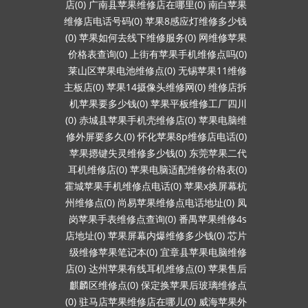
店(0)
广南县苹果维修店在哪里(0)
南白苹果
维修店电话号码(0)
苹果8感应灯维修多少钱
(0)
苹果如何去线下维修服务(0)
网维修苹果
价格表查询(0)
上街有苹果手机维修点吗(0)
莱山区苹果电池维修点(0)
无锡苹果11维修
主板店(0)
苹果14摄像头维修网(0)
维修店拆
机苹果要多少钱(0)
苹果平板维修工厂四川
(0)
赤城县苹果手机壳维修店(0)
苹果电脑维
修外屏要多久(0)
怀化苹果8p维修店电话(0)
苹果摁键失灵维修多少钱(0)
东莞苹果二代
耳机维修店(0)
苹果电脑适配维修价格表(0)
霍城苹果手机维修点电话(0)
苹果x换屏幕杭
州维修点(0)
尚易苹果维修点电话地址(0)
凤
岗苹果手表维修点查询(0)
番禺苹果维修4s
店地址(0)
苹果屏幕内爆维修多少钱(0)
芯片
级维修苹果笔记本(0)
宜章县苹果电脑维修
店(0)
达州苹果有线耳机维修点(0)
苹果售后
麒麟区维修点(0)
保定换苹果后玻璃维修点
(0)
驻马店苹果维修店在哪儿(0)
威海苹果外