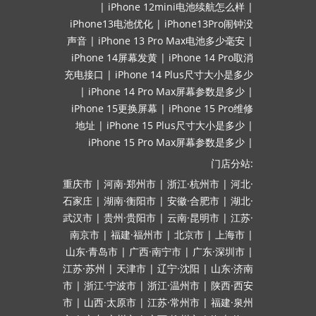
|
iPhone 12mini电池续航怎么样
|
iPhone13电池优化
|
iPhone13Pro闹钟没
声音
|
iPhone 13 Pro Max电池多少毫安
|
iPhone 14屏幕发黄
|
iPhone 14 Pro取消
充电接口
|
iPhone 14 Plus尺寸大小是多少
|
iPhone 14 Pro Max屏幕参数是多少
|
iPhone 15更换屏幕
|
iPhone 15 Pro维修
地址
|
iPhone 15 Plus尺寸大小是多少
|
iPhone 15 Pro Max屏幕参数是多少
|
门店分站:
重庆市
|
河南·郑州市
|
浙江·杭州市
|
河北·
石家庄
|
湖南·衡阳市
|
安徽·合肥市
|
湖北·
武汉市
|
贵州·贵阳市
|
云南·昆明市
|
江苏·
南京市
|
福建·福州市
|
北京市
|
上海市
|
山东·青岛市
|
广西·南宁市
|
广东·深圳市
|
江苏·苏州
|
天津市
|
辽宁·沈阳
|
山东·济南
市
|
浙江·宁波市
|
浙江·温州市
|
陕西·西安
市
|
山西·太原市
|
江苏·常州市
|
福建·泉州