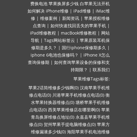
费换电池
苹果换屏多少钱
白苹果无法开机
如何解决
iPhone维修
|
iPad维修
|
iMac维
修
|
维修案例
|
新闻资讯
|
苹果授权维修
点查询
|
如何快速找回丢失的苹果手机
|
iPad维修教程
|
macBook维修教程
|
网站
导航
|
Tags网站标签云
|
苹果原装耳机保
修期是多久？
|
国行iphone保修期多久
|
iphone 6电池也保修吗？
|
iPhone X怎么
查询保修期
|
如何查询苹果设备的保修和支
持期限？
|
联系我们
苹果维修Tags标签:
苹果2话筒维修多少钱啊(0)
汉南苹果手机维
修点电话(0)
川港苹果手机维修点电话(0)
衡
水苹果转换器维修点(0)
塘桥苹果手机维修
点电话(0)
西美苹果维修店在哪里啊(0)
苹果
青岛换屏维修点地址(0)
永嘉县苹果手机维
修点(0)
贺州苹果手提电脑维修点(0)
苹果方
维修漏液多少钱(0)
海阳苹果手机电池维修