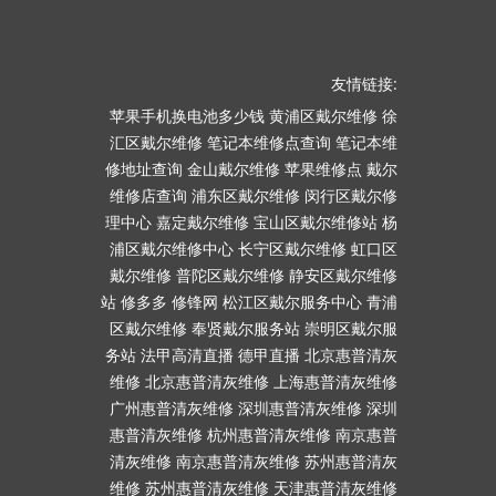
友情链接:
苹果手机换电池多少钱
黄浦区戴尔维修
徐
汇区戴尔维修
笔记本维修点查询
笔记本维
修地址查询
金山戴尔维修
苹果维修点
戴尔
维修店查询
浦东区戴尔维修
闵行区戴尔修
理中心
嘉定戴尔维修
宝山区戴尔维修站
杨
浦区戴尔维修中心
长宁区戴尔维修
虹口区
戴尔维修
普陀区戴尔维修
静安区戴尔维修
站
修多多
修锋网
松江区戴尔服务中心
青浦
区戴尔维修
奉贤戴尔服务站
崇明区戴尔服
务站
法甲高清直播
德甲直播
北京惠普清灰
维修
北京惠普清灰维修
上海惠普清灰维修
广州惠普清灰维修
深圳惠普清灰维修
深圳
惠普清灰维修
杭州惠普清灰维修
南京惠普
清灰维修
南京惠普清灰维修
苏州惠普清灰
维修
苏州惠普清灰维修
天津惠普清灰维修