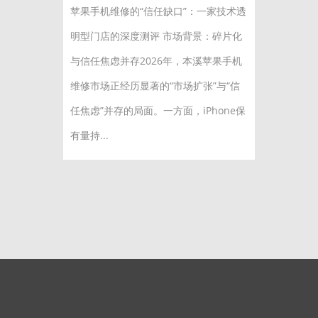
苹果手机维修的“信任缺口”：一家技术透
明型门店的深度测评 市场背景：碎片化
与信任焦虑并存2026年，本溪苹果手机
维修市场正经历显著的“市场扩张”与“信
任焦虑”并存的局面。一方面，iPhone保
有量持...