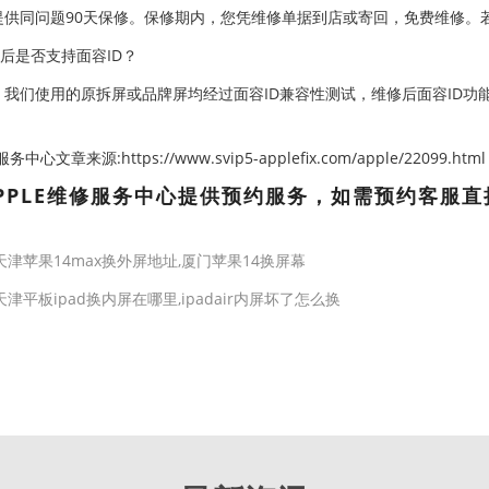
提供同问题90天保修。保修期内，您凭维修单据到店或寄回，免费维修。
屏后是否支持面容ID？
。我们使用的原拆屏或品牌屏均经过面容ID兼容性测试，维修后面容ID功
心文章来源:https://www.svip5-applefix.com/apple/22099.html
PPLE维修服务中心提供预约服务，如需预约客服直
天津苹果14max换外屏地址,厦门苹果14换屏幕
天津平板ipad换内屏在哪里,ipadair内屏坏了怎么换