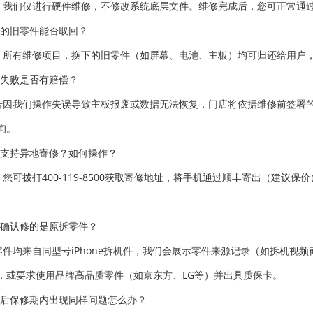
。我们仅进行硬件维修，不修改系统底层文件。维修完成后，您可正常通过iTu
下的旧零件能否取回？
。所有维修项目，换下的旧零件（如屏幕、电池、主板）均可归还给用户
修失败是否有赔偿？
若因我们操作失误导致主板报废或数据无法恢复，门店将依据维修前签署
询。
否支持异地寄修？如何操作？
。您可拨打400-119-8500获取寄修地址，将手机通过顺丰寄出（建
何确认修的是原拆零件？
零件均来自同型号iPhone拆机件，我们会展示零件来源记录（如拆机视
，或要求使用品牌高品质零件（如京东方、LG等）并出具质保卡。
修后保修期内出现同样问题怎么办？