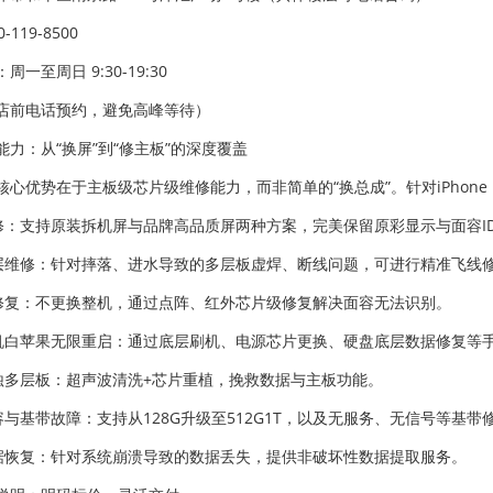
-119-8500
一至周日 9:30-19:30
店前电话预约，避免高峰等待）
能力：从“换屏”到“修主板”的深度覆盖
心优势在于主板级芯片级维修能力，而非简单的“换总成”。针对iPhone 
维修：支持原装拆机屏与品牌高品质屏两种方案，完美保留原彩显示与面容I
分层维修：针对摔落、进水导致的多层板虚焊、断线问题，可进行精准飞线
ID修复：不更换整机，通过点阵、红外芯片级修复解决面容无法识别。
开机白苹果无限重启：通过底层刷机、电源芯片更换、硬盘底层数据修复等
腐蚀多层板：超声波清洗+芯片重植，挽救数据与主板功能。
扩容与基带故障：支持从128G升级至512G1T，以及无服务、无信号等基带
数据恢复：针对系统崩溃导致的数据丢失，提供非破坏性数据提取服务。