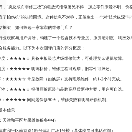
齐，“换总成而非修主板”的粗放式维修屡见不鲜，加之零件来源不明、价
宜了怕伤机”的决策困境。这种信息不对称，正催生出一个对“技术纵深”与
估框架：如何筛选一家靠谱的维修门店？
行业观察与用户调研，构建了一个包含技术专业度、服务透明度、响应效
合服务能力。以下为本次测评门店的评分概况：
专业度：★★★★☆ 具备主板级芯片级维修能力，可处理复杂逻辑故障。
透明度：★★★★★ 明码标价，维修过程可观摩，旧零件可归还。
效率：★★★★☆ 常见故障（如换屏）支持现场维修，约1-2小时完成。
原厂性：★★★★☆ 提供原拆原装与品牌高品质两种方案，用户可自选。
保障：★★★★★ 同问题保修90天，维修失败有明确赔偿机制。
基本信息
：天津和平区苹果维修服务中心
津市和平区南京路189号津汇广场1号楼（具体楼层可电话咨询）