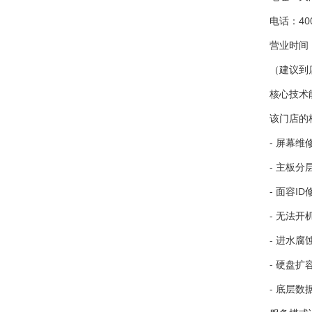
电话：400
营业时间：周
（建议到
核心技术
该门店的核
- 屏幕
- 主板
- 面容
- 无法
- 进水
- 硬盘
- 底层