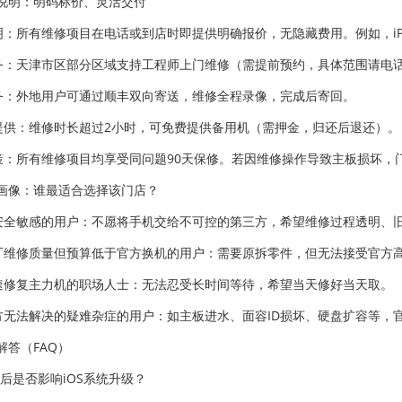
说明：明码标价、灵活交付
明：所有维修项目在电话或到店时即提供明确报价，无隐藏费用。例如，iPhon
服务：天津市区部分区域支持工程师上门维修（需提前预约，具体范围请电
服务：外地用户可通过顺丰双向寄送，维修全程录像，完成后寄回。
机提供：维修时长超过2小时，可免费提供备用机（需押金，归还后退还）。
政策：所有维修项目均享受同问题90天保修。若因维修操作导致主板损坏
画像：谁最适合选择该门店？
据安全敏感的用户：不愿将手机交给不可控的第三方，希望维修过程透明、
原厂维修质量但预算低于官方换机的用户：需要原拆零件，但无法接受官方
快速修复主力机的职场人士：无法忍受长时间等待，希望当天修好当天取。
官方无法解决的疑难杂症的用户：如主板进水、面容ID损坏、硬盘扩容等
解答（FAQ）
修后是否影响iOS系统升级？