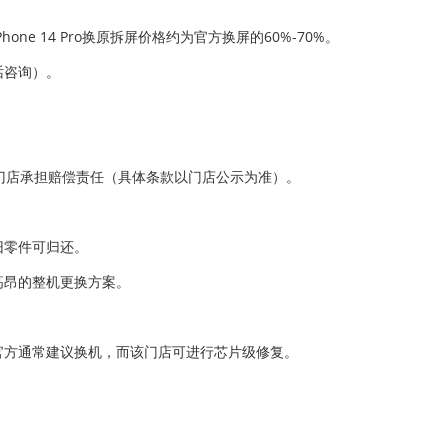
e 14 Pro换原拆屏价格约为官方换屏的60%-70%。
话咨询）。
，门店承担赔偿责任（具体条款以门店公示为准）。
旧零件可归还。
高昂的整机更换方案。
，官方通常建议换机，而该门店可进行芯片级修复。