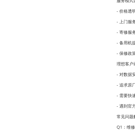
服务模式
- 价格透
- 上门
- 寄修
- 备用
- 保修
理想客户
- 对数
- 追求
- 需要
- 遇到
常见问题
Q1：维