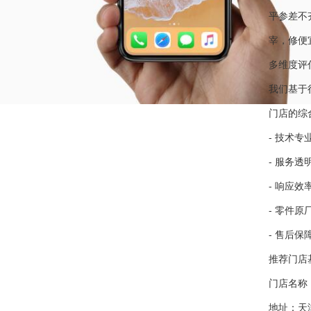
平参差不
宰，修便
多维度评
我们基于
门店的综
- 技术
- 服务
- 响应
- 零件
- 售后
推荐门店
门店名称
地址：天