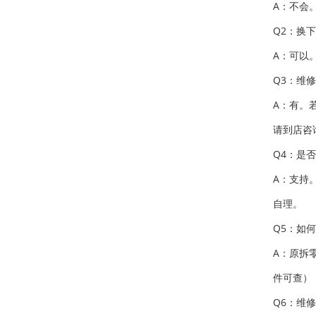
A：不会
Q2：换
A：可以
Q3：维
A：有。
请到店咨
Q4：是
A：支持
自理。
Q5：如
A：原拆
件可查）
Q6：维